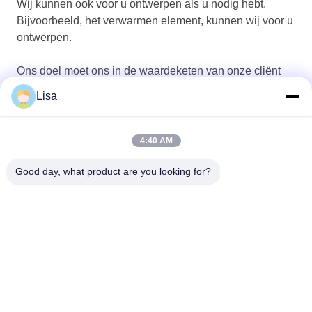
Wij kunnen ook voor u ontwerpen als u nodig hebt.
Bijvoorbeeld, het verwarmen element, kunnen wij voor u
ontwerpen.
Ons doel moet ons in de waardeketen van onze cliënt
inbedden.
Lisa
4:40 AM
Good day, what product are you looking for?
Shanghai Tankii Alloy Material Co.,Ltd
east@tankii.com
86-21-56110178
1900 Mudanjiang Road, Bao
shan District, 201999, Shan
ghai, China