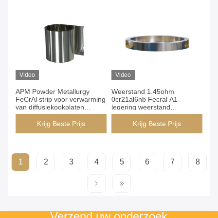
Video
Video
APM Powder Metallurgy
Weerstand 1.45ohm
FeCrAl strip voor verwarming
0cr21al6nb Fecral A1
van diffusiekookplaten
legering weerstand
Groothandel
verwarmingsstrip voor oven
Krijg Beste Prijs
Krijg Beste Prijs
1
2
3
4
5
6
7
8
Verzend uw onderzoek