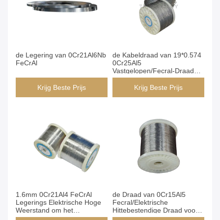
de Legering van 0Cr21Al6Nb
de Kabeldraad van 19*0.574
FeCrAl
0Cr25Al5
Vastgelopen/Fecral-Draad
het Verwarmen
Weerstandsmateriaal
Krijg Beste Prijs
Krijg Beste Prijs
1.6mm 0Cr21Al4 FeCrAl
de Draad van 0Cr15Al5
Legerings Elektrische Hoge
Fecral/Elektrische
Weerstand om het
Hittebestendige Draad voor
Verwarmen van Draad
Oven