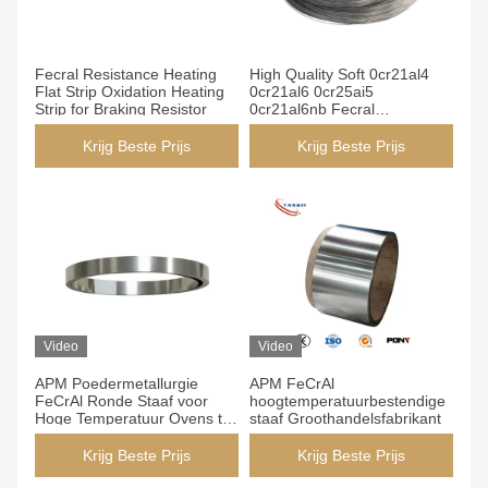
Fecral Resistance Heating
High Quality Soft 0cr21al4
Flat Strip Oxidation Heating
0cr21al6 0cr25ai5
Strip for Braking Resistor
0cr21al6nb Fecral
Resistance Heating Wire for
Furnace
Krijg Beste Prijs
Krijg Beste Prijs
Video
Video
APM Poedermetallurgie
APM FeCrAl
FeCrAl Ronde Staaf voor
hoogtemperatuurbestendige
Hoge Temperatuur Ovens tot
staaf Groothandelsfabrikant
1400°C met Uitstekende
Oxidatieweerstand
Krijg Beste Prijs
Krijg Beste Prijs