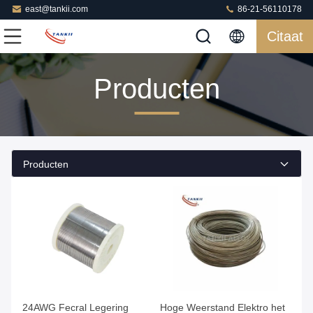
east@tankii.com
86-21-56110178
Citaat
Producten
Producten
24AWG Fecral Legering
Hoge Weerstand Elektro het