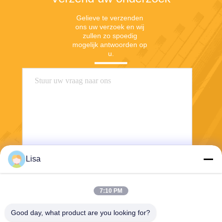
Gelieve te verzenden 
ons uw verzoek en wij 
zullen zo spoedig 
mogelijk antwoorden op 
u.
Lisa
Verzend
7:10 PM
Good day, what product are you looking for?