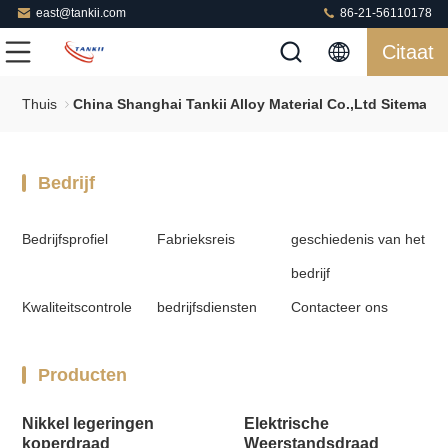
east@tankii.com
86-21-56110178
Citaat
Thuis
China Shanghai Tankii Alloy Material Co.,Ltd Sitemap
Bedrijf
Bedrijfsprofiel
Fabrieksreis
geschiedenis van het
bedrijf
Kwaliteitscontrole
bedrijfsdiensten
Contacteer ons
Producten
Nikkel legeringen
Elektrische
koperdraad
Weerstandsdraad