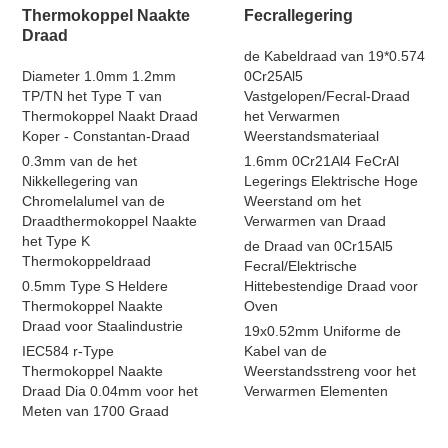
Thermokoppel Naakte
Fecrallegering
Draad
de Kabeldraad van 19*0.574
Diameter 1.0mm 1.2mm
0Cr25Al5
TP/TN het Type T van
Vastgelopen/Fecral-Draad
Thermokoppel Naakt Draad
het Verwarmen
Koper - Constantan-Draad
Weerstandsmateriaal
0.3mm van de het
1.6mm 0Cr21Al4 FeCrAl
Nikkellegering van
Legerings Elektrische Hoge
Chromelalumel van de
Weerstand om het
Draadthermokoppel Naakte
Verwarmen van Draad
het Type K
de Draad van 0Cr15Al5
Thermokoppeldraad
Fecral/Elektrische
0.5mm Type S Heldere
Hittebestendige Draad voor
Thermokoppel Naakte
Oven
Draad voor Staalindustrie
19x0.52mm Uniforme de
IEC584 r-Type
Kabel van de
Thermokoppel Naakte
Weerstandsstreng voor het
Draad Dia 0.04mm voor het
Verwarmen Elementen
Meten van 1700 Graad