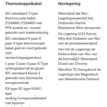
Thermokoppelkabel
Nicrlegering
IEC-standaard T-type
Weerstand die Nicr-
thermocouple-kabel
Legeringswaterstof het
2*24AWG 2*26AWG met
Ontharden Karma
PFA-isolatie en -mantel
Resistance Wire verwarmen
gebruikt voor koelmonitoring
De Legering 6J22 Karma
IEC-standaard 6 paar 8
Wire Anti Oxidation van Nicr
paar K-type thermocouple
van de precisieweerstand
kabel geel en rood gebruikt
Van het de Legerings de
voor
Elektronikkel van Nicr van
verwarmingsapparatuur
de Karma6j22 Weerstand
1 paar 2 paar 3 paar K-Type
Draad van Chrome
verlengkabel wit en groen
Nikrothal 70 Geoxydeerd de
IEC standaard klasse 1
Legerings niet Magnetisch
gebruikt voor thermische
van Nikkelchrome Onthard
energiecentrale
EX-type SC-type KX/KC-
type
verleng-/compensatiekabel
met koperen