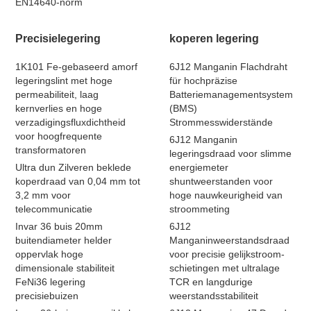
EN14640-norm
Precisielegering
koperen legering
1K101 Fe-gebaseerd amorf
6J12 Manganin Flachdraht
legeringslint met hoge
für hochpräzise
permeabiliteit, laag
Batteriemanagementsystem
kernverlies en hoge
(BMS)
verzadigingsfluxdichtheid
Strommesswiderstände
voor hoogfrequente
6J12 Manganin
transformatoren
legeringsdraad voor slimme
Ultra dun Zilveren beklede
energiemeter
koperdraad van 0,04 mm tot
shuntweerstanden voor
3,2 mm voor
hoge nauwkeurigheid van
telecommunicatie
stroommeting
Invar 36 buis 20mm
6J12
buitendiameter helder
Manganinweerstandsdraad
oppervlak hoge
voor precisie gelijkstroom-
dimensionale stabiliteit
schietingen met ultralage
FeNi36 legering
TCR en langdurige
precisiebuizen
weerstandsstabiliteit