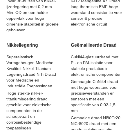
Invar 36-buizen van nikkel-
6J12 Manganine 47 Draad
ijzerlegering met 0,2 mm
laag thermisch EMF hoge
Min. OD en een helder
weerstand consistentie voor
oppervlak voor hoge
sensor & precisie
dimensie stabiliteit in groene
elektronische circuit
gebouwen
Nikkellegering
Geëmailleerde Draad
Superelastisch
CuNi44-glazuurdraad met
Vormgeheugen Medische
PI- en PAI-isolatie voor
Kwaliteit Nikkel-Titanium
stabiele prestaties in
Legeringsdraad NiTi Draad
elektronische componenten
voor Medische en
Gemaagde CuNi44 draad
Industriële Toepassingen
met hoge weerstand voor
Hoge sterkte nikkel-
precisieweerstanden en
titaniumlegering draad
sensoren met een
geschikt voor elektrische
specificatie van 0,02-1,5
componenten in de
mm
scheepvaart en
Gemaalde draad Ni80Cr20
corrosiebestendige
NiCr8020 draad met een
toepassingen
goede isolatieprestatie