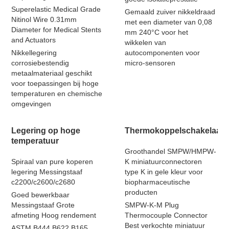
Superelastic Medical Grade
Gemaald zuiver nikkeldraad
Nitinol Wire 0.31mm
met een diameter van 0,08
Diameter for Medical Stents
mm 240°C voor het
and Actuators
wikkelen van
Nikkellegering
autocomponenten voor
corrosiebestendig
micro-sensoren
metaalmateriaal geschikt
voor toepassingen bij hoge
temperaturen en chemische
omgevingen
Legering op hoge
Thermokoppelschakelaar
temperatuur
Groothandel SMPW/HMPW-
Spiraal van pure koperen
K miniatuurconnectoren
legering Messingstaaf
type K in gele kleur voor
c2200/c2600/c2680
biopharmaceutische
producten
Goed bewerkbaar
Messingstaaf Grote
SMPW-K-M Plug
afmeting Hoog rendement
Thermocouple Connector
Best verkochte miniatuur
ASTM B444 B622 B165