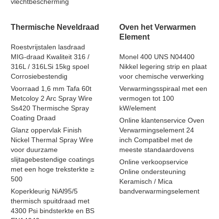
vlechtbescherming
Thermische Neveldraad
Oven het Verwarmen
Element
Roestvrijstalen lasdraad
MIG-draad Kwaliteit 316 /
Monel 400 UNS N04400
316L / 316LSi 15kg spoel
Nikkel legering strip en plaat
Corrosiebestendig
voor chemische verwerking
Voorraad 1,6 mm Tafa 60t
Verwarmingsspiraal met een
Metcoloy 2 Arc Spray Wire
vermogen tot 100
Ss420 Thermische Spray
kW/element
Coating Draad
Online klantenservice Oven
Glanz oppervlak Finish
Verwarmingselement 24
Nickel Thermal Spray Wire
inch Compatibel met de
voor duurzame
meeste standaardovens
slijtagebestendige coatings
Online verkoopservice
met een hoge treksterkte ≥
Online ondersteuning
500
Keramisch / Mica
Koperkleurig NiAl95/5
bandverwarmingselement
thermisch spuitdraad met
4300 Psi bindsterkte en BS