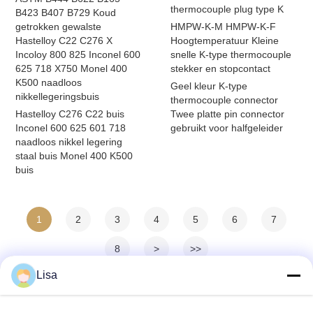
thermocouple plug type K
B423 B407 B729 Koud
getrokken gewalste
HMPW-K-M HMPW-K-F
Hastelloy C22 C276 X
Hoogtemperatuur Kleine
Incoloy 800 825 Inconel 600
snelle K-type thermocouple
625 718 X750 Monel 400
stekker en stopcontact
K500 naadloos
Geel kleur K-type
nikkellegeringsbuis
thermocouple connector
Hastelloy C276 C22 buis
Twee platte pin connector
Inconel 600 625 601 718
gebruikt voor halfgeleider
naadloos nikkel legering
staal buis Monel 400 K500
buis
1
2
3
4
5
6
7
8
>
>>
Lisa