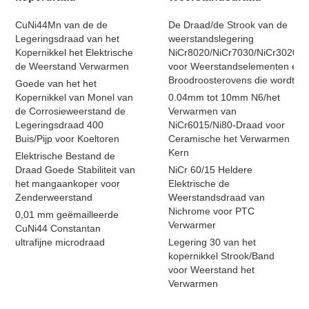
CuNi44Mn van de de
De Draad/de Strook van de
Legeringsdraad van het
weerstandslegering
Kopernikkel het Elektrische
NiCr8020/NiCr7030/NiCr3020/N
de Weerstand Verwarmen
voor Weerstandselementen en
Broodroosterovens die wordt ge
Goede van het het
Kopernikkel van Monel van
0.04mm tot 10mm N6/het
de Corrosieweerstand de
Verwarmen van
Legeringsdraad 400
NiCr6015/Ni80-Draad voor
Buis/Pijp voor Koeltoren
Ceramische het Verwarmen
Kern
Elektrische Bestand de
Draad Goede Stabiliteit van
NiCr 60/15 Heldere
het mangaankoper voor
Elektrische de
Zenderweerstand
Weerstandsdraad van
Nichrome voor PTC
0,01 mm geëmailleerde
Verwarmer
CuNi44 Constantan
ultrafijne microdraad
Legering 30 van het
kopernikkel Strook/Band
voor Weerstand het
Verwarmen