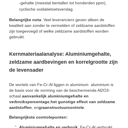
-gehalte (meestal tientallen tot honderden ppm),
cyclische oxidatietoetsverslag.
Belangrijke nota
: Veel leveranciers geven alleen de
kwaliteit aan zonder te vermelden of zeldzame aardstoffen
zijn toegevoegd of welke zeldzame aardstoffen worden
gebruikt.
Kernmateriaalanalyse: Aluminiumgehalte,
zeldzame aardbevingen en korrelgrootte zijn
de levensader
De wortels van Fe-Cr-Al liggen in aluminium  aluminium is
de basis voor de vorming van de beschermende Al2O3-
schaal.
aanvankelijk aluminiumgehalte en
verbruikspercentage
,
het gunstige effect van zeldzame
aardstoffen
, en
graanstructuurcontrole
.
Belangrijkste controlepunten:
Aluminiumgehalte en verbruik
: Fe-Cr-Al verbruikt