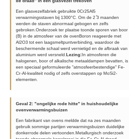
de draad" in een glasvezel trekoven
Een glasvezelfabriek gebruikte 0Cr25Al5
verwarmingsstaven bij 1300°C. Om de 2 ̊3 maanden
werden de staven abnormaal gebogen en zelfs
gebroken.Onderzoek ter plaatse toonde sporen van boor
(B) in de atmosfeer van de ovenBoron reageerde met
Al2O3 tot een laagsmeltpuntverbinding, waardoor de
beschermende schaal werd vernietigd en de afbraak van
aluminium werd versneld.
Lezing:
In atmosferen die
halogenen, boor of alkalische metaaldampen bevatten, is
een speciaal geformuleerde "atmosfeerbestendige" Fe-
Cr-Al-kwaliteit nodig of zelfs overstappen op MoSi2-
elementen.
Geval 2: "ongelijke rode hitte" in huishoudelijke
ovenverwarmingsbuizen
Een fabrikant van ovens meldde dat na zes maanden
gebruik sommige partijen verwarmingsbuizen duidelijke
donkerrode delen vertoonden.Metallurgisch onderzoek
toonde abnormale korrelgroei in die Fe-Cr-Al draad