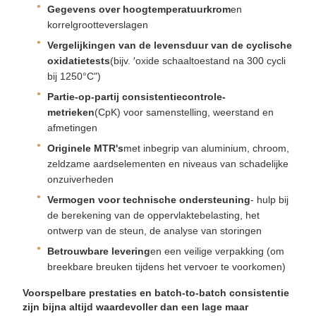
Gegevens over hoogtemperatuurkrom
en
korrelgrootteverslagen
Vergelijkingen van de levensduur van de cyclische
oxidatietests
(bijv. ′oxide schaaltoestand na 300 cycli
bij 1250°C")
Partie-op-partij consistentiecontrole-
metrieken
(CpK) voor samenstelling, weerstand en
afmetingen
Originele MTR's
met inbegrip van aluminium, chroom,
zeldzame aardselementen en niveaus van schadelijke
onzuiverheden
Vermogen voor technische ondersteuning
- hulp bij
de berekening van de oppervlaktebelasting, het
ontwerp van de steun, de analyse van storingen
Betrouwbare levering
en een veilige verpakking (om
breekbare breuken tijdens het vervoer te voorkomen)
Voorspelbare prestaties en batch-to-batch consistentie
zijn bijna altijd waardevoller dan een lage maar