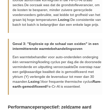
secties.De oorzaak was dat de grondstofleverancier, om
de kosten te besparen, minder zuivere gerecyclede
voedervoeders gebruikte, wat leidde tot grofheid van het
graan bij hoge temperaturen.
Lezing:
De consistentie van
batch tot batch is belangrijker dan een enkele lage prijs.
Geval 3: "Explosie op de schaal van oxiden" in een
intermitterende warmtebehandelingsoven
Een warmtebehandler voor auto-onderdelen onderging
één verwarming/koeling cyclus per dag.die de doorsnede
verminderde en uitputting veroorzaakteDe overstap naar
een gelijkwaardige kwaliteit die is gemodificeerd met
yttrium (Y) verlengde de levensduur tot meer dan 30
maanden.
Lezing:
Voor frequente thermische cyclus
Rare-
earth-gemodificeerd
Fe-Cr-Al is essentieel.
Performanceperspectief: zeldzame aard