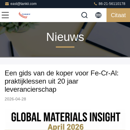
east@tankii.com
86-21-56110178
Citaat
Nieuws
Een gids van de koper voor Fe-Cr-Al:
praktijklessen uit 20 jaar
leverancierschap
2026-04-28