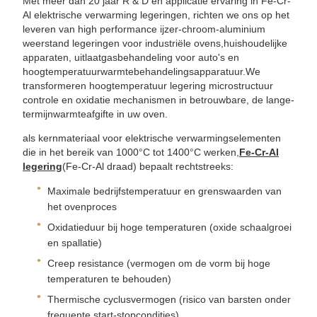
Met meer dan 20 jaar R & D en applicatie ervaring in Fe-Cr-
Al elektrische verwarming legeringen, richten we ons op het
leveren van high performance ijzer-chroom-aluminium
weerstand legeringen voor industriële ovens,huishoudelijke
apparaten, uitlaatgasbehandeling voor auto's en
hoogtemperatuurwarmtebehandelingsapparatuur.We
transformeren hoogtemperatuur legering microstructuur
controle en oxidatie mechanismen in betrouwbare, de lange-
termijnwarmteafgifte in uw oven.
als kernmateriaal voor elektrische verwarmingselementen
die in het bereik van 1000°C tot 1400°C werken,
Fe-Cr-Al
legering
(Fe-Cr-Al draad) bepaalt rechtstreeks:
Maximale bedrijfstemperatuur en grenswaarden van
het ovenproces
Oxidatieduur bij hoge temperaturen (oxide schaalgroei
en spallatie)
Creep resistance (vermogen om de vorm bij hoge
temperaturen te behouden)
Thermische cyclusvermogen (risico van barsten onder
frequente start-stopcondities)