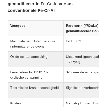
gemodificeerde Fe-Cr-Al versus
conventionele Fe-Cr-Al
Vastgoed
Rare earth (Y/Ce/La)
gemodificeerde Fe-Cr-Al
Maximale bedrijfstemperatuur
tot 1350°C
(intermitterende ovens)
Oxide-schaal-aansluiting
Uitstekend (geen spallatie 
150 cycli)
Levensduur bij 1250°C bij
3×5 keer de uitgangswaar
cyclische verwarming
Thermische kraakbestendigheid
Significante verbetering
Kosten
Gematigd hoger (10~20%)