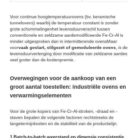
Voor continue hoogtemperatuurovens (bv. keramische
tunnelovens) waarbij de temperatuur constant is zonder
grote schommelingenhet levensduurverschil tussen
conventionele en zeldzame aardemodificeerde Fe-Cr-Al is
minder uitgesproken dan in intermitterende ovensMaar
voor
vaak gestart, stilgezet of gemoduleerde ovens
, is de
levensduurverlenging door modificatie van zeldzame aardes
veel groter dan de kostenpremie.
Overwegingen voor de aankoop van een
groot aantal toestellen: industriële ovens en
verwarmingselementen
Voor de grote kopers van Fe-Cr-Al-stroken, -draad en -
staven bepalen de volgende factoren rechtstreeks de
langetermijnkosten en de stabiliteit van de productielijn.
1️ Batch-to-batch weerstand en dimensie consistentie