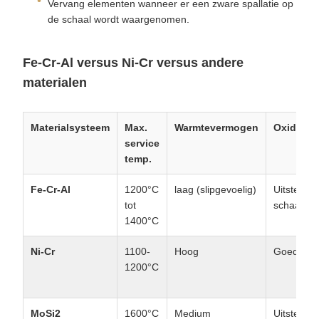
Vervang elementen wanneer er een zware spallatie op
de schaal wordt waargenomen.
Fe-Cr-Al versus Ni-Cr versus andere
materialen
Materialsysteem
Max.
Warmtevermogen
Oxidering
service
temp.
Fe-Cr-Al
1200°C
laag (slipgevoelig)
Uitsteken
tot
schaal)
1400°C
Ni-Cr
1100-
Hoog
Goed (Cr
1200°C
MoSi2
1600°C
Medium
Uitsteken