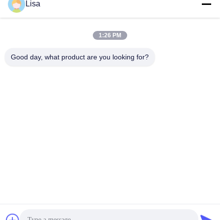
Lisa
1:26 PM
Good day, what product are you looking for?
Shanghai Tankii Alloy Material Co.,Ltd
east@tankii.com
86-21-56110178
1900 Mudanjiang Road, Bao
shan District, 201999, Shan
ghai, China
De Goede Kwaliteit van China Nikkel legeringen koperdraad Leverancier.
Copyright © 2026 Shanghai Tankii Alloy Material Co.,Ltd . Alle rechten
voorbehoudena.