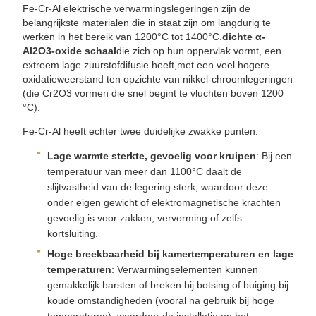
Fe-Cr-Al elektrische verwarmingslegeringen zijn de
belangrijkste materialen die in staat zijn om langdurig te
werken in het bereik van 1200°C tot 1400°C.
dichte α-
Al2O3-oxide schaal
die zich op hun oppervlak vormt, een
extreem lage zuurstofdifusie heeft,met een veel hogere
oxidatieweerstand ten opzichte van nikkel-chroomlegeringen
(die Cr2O3 vormen die snel begint te vluchten boven 1200
°C).
Fe-Cr-Al heeft echter twee duidelijke zwakke punten:
Lage warmte sterkte, gevoelig voor kruipen
: Bij een
temperatuur van meer dan 1100°C daalt de
slijtvastheid van de legering sterk, waardoor deze
onder eigen gewicht of elektromagnetische krachten
gevoelig is voor zakken, vervorming of zelfs
kortsluiting.
Hoge breekbaarheid bij kamertemperaturen en lage
temperaturen
: Verwarmingselementen kunnen
gemakkelijk barsten of breken bij botsing of buiging bij
koude omstandigheden (vooral na gebruik bij hoge