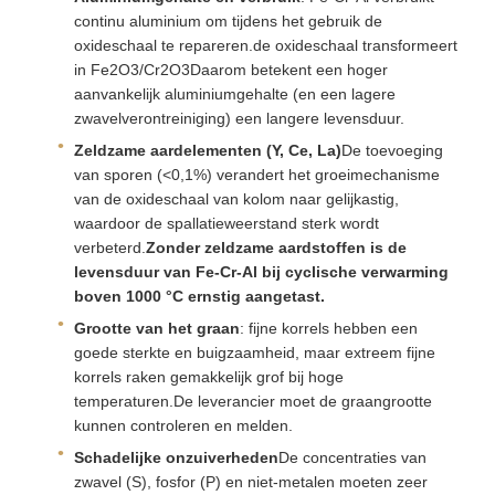
continu aluminium om tijdens het gebruik de
oxideschaal te repareren.de oxideschaal transformeert
in Fe2O3/Cr2O3Daarom betekent een hoger
aanvankelijk aluminiumgehalte (en een lagere
zwavelverontreiniging) een langere levensduur.
Zeldzame aardelementen (Y, Ce, La)
De toevoeging
van sporen (<0,1%) verandert het groeimechanisme
van de oxideschaal van kolom naar gelijkastig,
waardoor de spallatieweerstand sterk wordt
verbeterd.
Zonder zeldzame aardstoffen is de
levensduur van Fe-Cr-Al bij cyclische verwarming
boven 1000 °C ernstig aangetast.
Grootte van het graan
: fijne korrels hebben een
goede sterkte en buigzaamheid, maar extreem fijne
korrels raken gemakkelijk grof bij hoge
temperaturen.De leverancier moet de graangrootte
kunnen controleren en melden.
Schadelijke onzuiverheden
De concentraties van
zwavel (S), fosfor (P) en niet-metalen moeten zeer