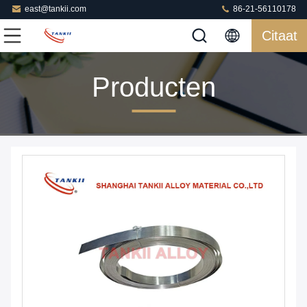
east@tankii.com
86-21-56110178
Citaat
Producten