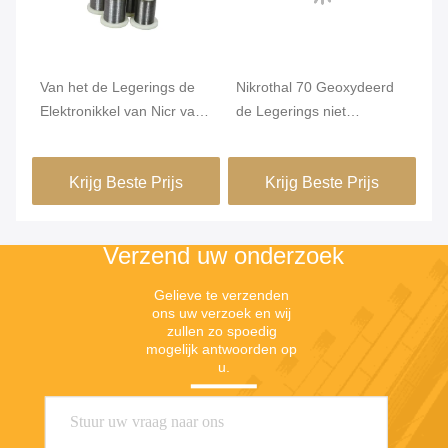
a
Van het de Legerings de
Nikrothal 70 Geoxydeerd
On
Elektronikkel van Nicr van
de Legerings niet
Re
de Karma6j22 Weerstand
Magnetisch van
1m
Draad van Chrome
Nikkelchrome Onthard
Krijg Beste Prijs
Krijg Beste Prijs
Verzend uw onderzoek
Gelieve te verzenden 
ons uw verzoek en wij 
zullen zo spoedig 
mogelijk antwoorden op 
u.