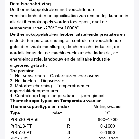
Detailsbeschrijving
De thermokoppelstroken met verschillende
verscheidenheden en specificaties van ons bedrijf kunnen in
allerlei thermokoppels worden toegepast, gaat de
temperatuur van -270℃ tot 1800℃.
De thermokoppelstroken hebben uitstekende prestaties en
in de de temperatuurmeting en controle op verschillende
gebieden, zoals metallurgie, de chemische industrie, de
aardolieindustrie, de machines-elektrische industrie, de
energieindustrie, landbouw en de militaire industrie
uitgebreid gebruikt.
Toepassing:
1.
Het verwarmen – Gasfornuizen voor ovens
2.
Het koelen – Diepvriezers
3.
Motorbescherming – Temperaturen en
oppervlaktetemperaturen
4.
Controle op hoge temperatuur – Ijzerafgietsel
Thermokoppeltypes en Temperatuurwaaier
Thermokoppeltype en index
Metingswaaier
℃
Type
Index
PtRh30-PtRh6
B
600~1700
PtRh13-PT
R
0~1600
PtRh10-PT
S
0~1600