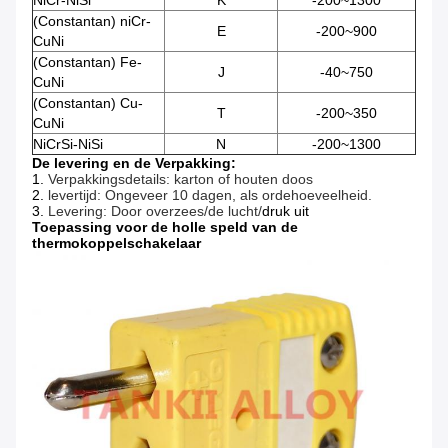
NiCr-NiSi
K
-200~1300
(Constantan) niCr-
E
-200~900
CuNi
(Constantan) Fe-
J
-40~750
CuNi
(Constantan) Cu-
T
-200~350
CuNi
NiCrSi-NiSi
N
-200~1300
De levering en de Verpakking:
1.
Verpakkingsdetails: karton of houten doos
2.
levertijd: Ongeveer 10 dagen, als ordehoeveelheid.
3.
Levering: Door overzees/de lucht/
druk uit
Toepassing voor de holle speld van de
thermokoppelschakelaar