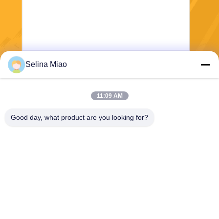
Selina Miao
Verzend
11:09 AM
Good day, what product are you looking for?
Shanghai Tankii Alloy Material Co.,Ltd
east@tankii.com
86-21-56110178
1900 Mudanjiang Road, Bao
shan District, 201999, Shan
ghai, China