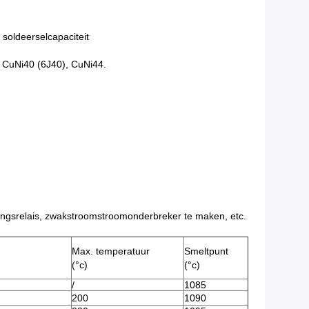
soldeerselcapaciteit
 CuNi40 (6J40), CuNi44.
ingsrelais, zwakstroomstroomonderbreker te maken, etc.
Max. temperatuur
Smeltpunt
(°c)
(°c)
/
1085
200
1090