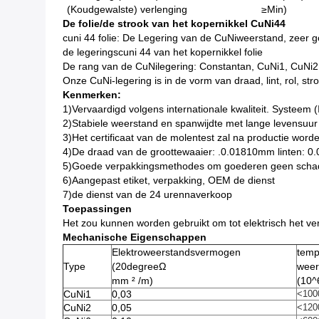
(Koudgewalste) verlenging
≥Min)
De folie/de strook van het kopernikkel CuNi44
cuni 44 folie:
De Legering van de CuNiweerstand, zeer go
de legeringscuni 44 van het kopernikkel folie
De rang van de CuNilegering: Constantan, CuNi1, CuNi
Onze CuNi-legering is in de vorm van draad, lint, rol, stro
Kenmerken:
1)Vervaardigd volgens internationale kwaliteit. Systeem
2)Stabiele weerstand en spanwijdte met lange levensuur
3)Het certificaat van de molentest zal na productie worde
4)De draad van de groottewaaier: .0.01810mm linten: 
5)Goede verpakkingsmethodes om goederen geen schade
6)Aangepast etiket, verpakking, OEM de dienst
7)de dienst van de 24 urennaverkoop
Toepassingen
Het zou kunnen worden gebruikt om tot elektrisch het v
Mechanische Eigenschappen
Elektroweerstandsvermogen
temp
Type
(20degreeΩ
weer
mm ² /m)
(10^
CuNi1
0,03
<100
CuNi2
0,05
<120