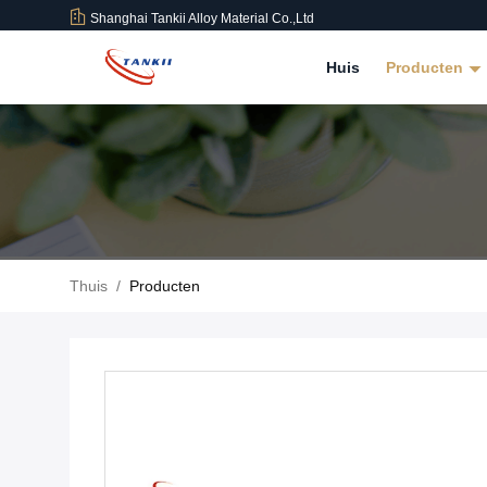
Shanghai Tankii Alloy Material Co.,Ltd
Huis
Producten
Thuis
/
Producten