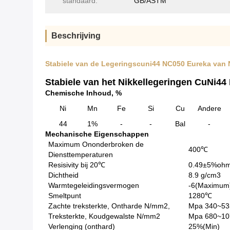
standaard:
GB/ASTM
Beschrijving
Stabiele van de Legeringscuni44 NC050 Eureka van
Stabiele van het Nikkellegeringen CuNi4
Chemische Inhoud, %
Ni
Mn
Fe
Si
Cu
Andere
44
1%
-
-
Bal
-
Mechanische Eigenschappen
Maximum Ononderbroken de
400℃
Diensttemperaturen
Resisivity bij 20℃
0.49±5%oh
Dichtheid
8.9 g/cm3
Warmtegeleidingsvermogen
-6(Maximum
Smeltpunt
1280℃
Zachte treksterkte, Ontharde N/mm2,
Mpa 340~53
Treksterkte, Koudgewalste N/mm2
Mpa 680~10
Verlenging (onthard)
25%(Min)