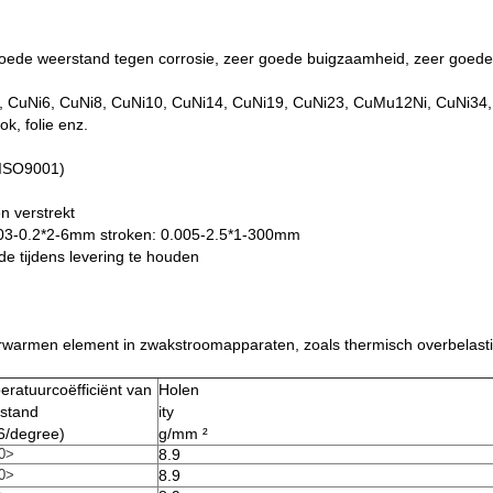
ede weerstand tegen corrosie, zeer goede buigzaamheid, zeer goede 
2, CuNi6, CuNi8, CuNi10, CuNi14, CuNi19, CuNi23, CuMu12Ni, CuNi34,
ok, folie enz.
 (ISO9001)
n verstrekt
0.03-0.2*2-6mm stroken: 0.005-2.5*1-300mm
 tijdens levering te houden
erwarmen element in zwakstroomapparaten, zoals thermisch overbelast
eratuurcoëfficiënt van
Holen
stand
ity
6/degree)
g/mm ²
0>
8.9
0>
8.9