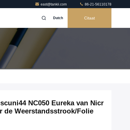
east@tankii.com
86-21-56110178
Citaat
Dutch
gscuni44 NC050 Eureka van Nicr
r de Weerstandsstrook/Folie