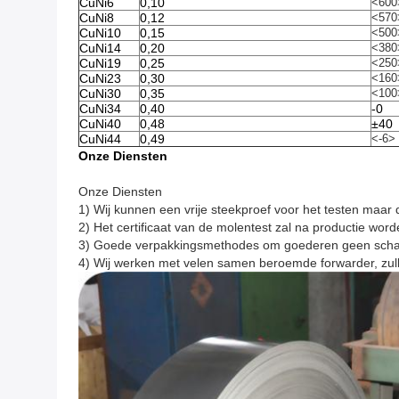
CuNi6
0,10
<600
CuNi8
0,12
<570
CuNi10
0,15
<500
CuNi14
0,20
<380
CuNi19
0,25
<250
CuNi23
0,30
<160
CuNi30
0,35
<100
CuNi34
0,40
-0
CuNi40
0,48
±40
CuNi44
0,49
<-6>
Onze Diensten
Onze Diensten
1) Wij kunnen een vrije steekproef voor het testen maar d
2) Het certificaat van de molentest zal na productie worde
3) Goede verpakkingsmethodes om goederen geen schade
4) Wij werken met velen samen beroemde forwarder, zull