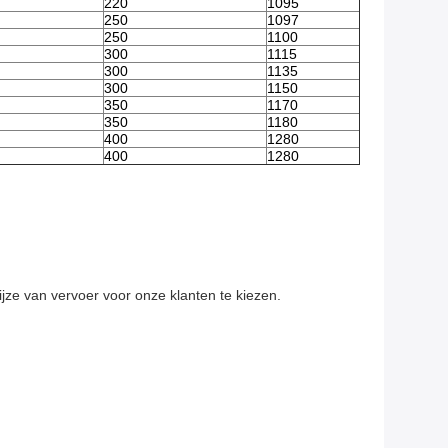
220
1095
250
1097
250
1100
300
1115
300
1135
300
1150
350
1170
350
1180
400
1280
400
1280
ze van vervoer voor onze klanten te kiezen.