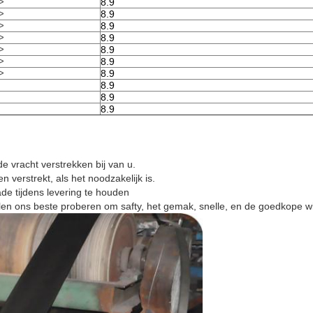
>
8.9
>
8.9
>
8.9
>
8.9
>
8.9
>
8.9
>
8.9
8.9
8.9
8.9
e vracht verstrekken bij van u.
n verstrekt, als het noodzakelijk is.
 tijdens levering te houden
en ons beste proberen om safty, het gemak, snelle, en de goedkope wij