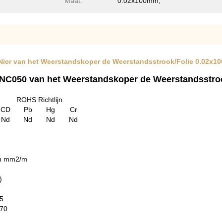
Maat:
0.02x100mm,
 Nicr van het Weerstandskoper de Weerstandsstrook/Folie 0.02x
4 NC050 van het Weerstandskoper de Weerstandsstr
ROHS Richtlijn
CD
Pb
Hg
Cr
Nd
Nd
Nd
Nd
m mm2/m
)
5
70