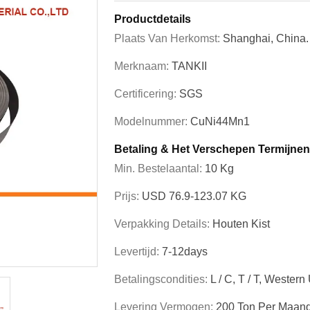
Productdetails
Plaats Van Herkomst:
Shanghai, China.
Merknaam:
TANKII
Certificering:
SGS
Modelnummer:
CuNi44Mn1
Betaling & Het Verschepen Termijnen
Min. Bestelaantal:
10 Kg
Prijs:
USD 76.9-123.07 KG
Verpakking Details:
Houten Kist
Levertijd:
7-12days
Betalingscondities:
L / C, T / T, Western
Levering Vermogen:
200 Ton Per Maan