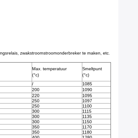
ingsrelais, zwakstroomstroomonderbreker te maken, etc.
Max. temperatuur
Smeltpunt
(°c)
(°c)
/
1085
200
1090
220
1095
250
1097
250
1100
300
1115
300
1135
300
1150
350
1170
350
1180
400
1280