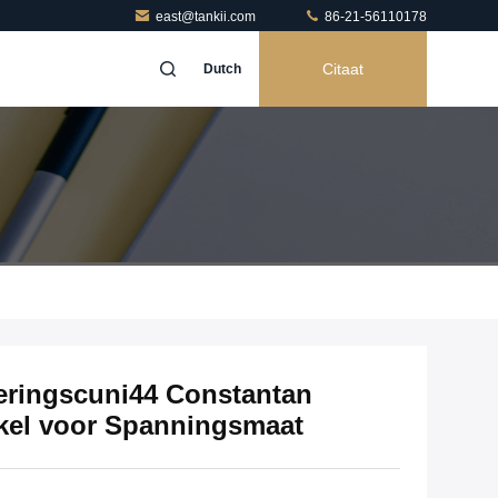
east@tankii.com
86-21-56110178
Citaat
Dutch
eringscuni44 Constantan
kkel voor Spanningsmaat