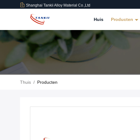
Shanghai Tankii Alloy Material Co.,Ltd
Huis
Producten
Thuis
/
Producten