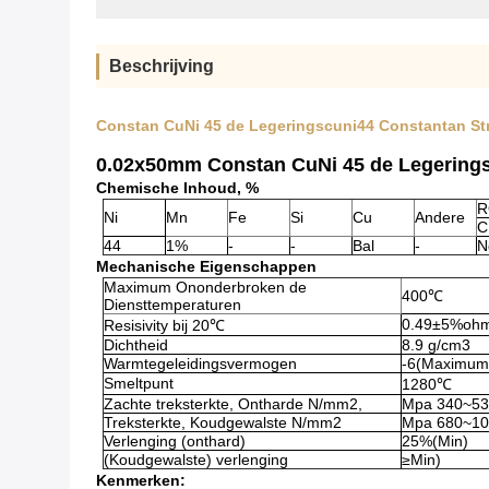
Beschrijving
Constan CuNi 45 de Legeringscuni44 Constantan St
0.02x50mm Constan CuNi 45 de Legerings
Chemische Inhoud, %
R
Ni
Mn
Fe
Si
Cu
Andere
C
44
1%
-
-
Bal
-
N
Mechanische Eigenschappen
Maximum Ononderbroken de
400℃
Diensttemperaturen
0.49±5%oh
Resisivity bij 20℃
Dichtheid
8.9 g/cm3
Warmtegeleidingsvermogen
-6(Maximum
Smeltpunt
1280℃
Zachte treksterkte, Ontharde N/mm2,
Mpa 340~5
Treksterkte, Koudgewalste N/mm2
Mpa 680~1
Verlenging (onthard)
25%(Min)
(Koudgewalste) verlenging
≥Min)
Kenmerken: