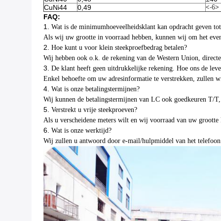
CuNi44
0,49
<-6>
FAQ:
1.
Wat is de minimumhoeveelheidsklant kan opdracht geven tot
Als wij uw grootte in voorraad hebben, kunnen wij om het even
2.
Hoe kunt u voor klein steekproefbedrag betalen?
Wij hebben ook o.k. de rekening van de Western Union, direct
3.
De klant heeft geen uitdrukkelijke rekening. Hoe ons de lev
Enkel behoefte om uw adresinformatie te verstrekken, zullen wi
4.
Wat is onze betalingstermijnen?
Wij kunnen de betalingstermijnen van LC ook goedkeuren T/T, he
5.
Verstrekt u vrije steekproeven?
Als u verscheidene meters wilt en wij voorraad van uw grootte 
6.
Wat is onze werktijd?
Wij zullen u antwoord door e-mail/hulpmiddel van het telefoon