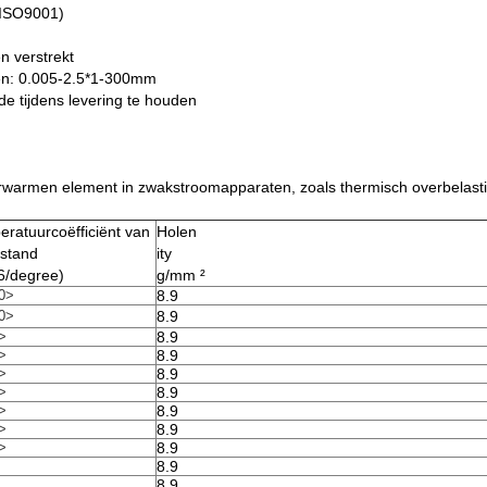
 (ISO9001)
n verstrekt
ken: 0.005-2.5*1-300mm
 tijdens levering te houden
erwarmen element in zwakstroomapparaten, zoals thermisch overbelast
eratuurcoëfficiënt van
Holen
stand
ity
6/degree)
g/mm ²
0>
8.9
0>
8.9
>
8.9
>
8.9
>
8.9
>
8.9
>
8.9
>
8.9
>
8.9
8.9
8.9