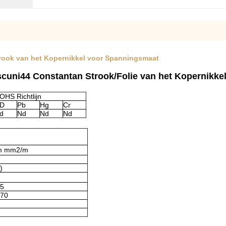
rook van het Kopernikkel voor Spanningsmaat
cuni44 Constantan Strook/Folie van het Kopernikke
OHS Richtlijn
D
Pb
Hg
Cr
d
Nd
Nd
Nd
m mm2/m
)
35
070