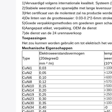
1)Vervaardigd volgens internationale kwaliteit. Systeem
2)Stabiele weerstand en spanwijdte met lange levensuur
3)Het certificaat van de molentest zal na productie worde
4)De linten van de groottewaaier: 0.03-0.2*2-6mm stro
5)Goede verpakkingsmethodes om goederen geen schade
6)Aangepast etiket, verpakking, OEM de dienst
7)de dienst van de 24 urennaverkoop
Toepassingen
Het zou kunnen worden gebruikt om tot elektrisch het v
Mechanische Eigenschappen
Elektroweerstandsvermogen
temp
Type
(20degreeΩ
weer
mm ² /m)
(10^
CuNi1
0,03
<100
CuNi2
0,05
<120
CuNi6
0,10
<600
CuNi8
0,12
<570
CuNi10
0,15
<500
CuNi14
0,20
<380
CuNi19
0,25
<250
CuNi23
0,30
<160
CuNi30
0,35
<100
CuNi34
0,40
-0
CuNi40
0,48
±40