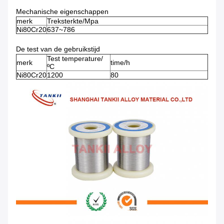
Mechanische eigenschappen
merk
Treksterkte/Mpa
Ni80Cr20
637~786
De test van de gebruikstijd
Test temperature/
merk
time/h
ºC
Ni80Cr20
1200
80