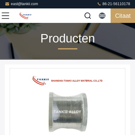
east@tankii.com
86-21-56110178
Citaat
Producten