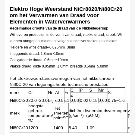
Elektro Hoge Weerstand NiCr8020/Ni80Cr20
om het Verwarmen van Draad voor
Elementen in Waterverwarmers
de
Regelmatige grootte van de draad van
Nikkellegering
:
Wij leveren producten in de vorm van draad, vlakke draad, strook. Wij
kunnen aangepast materiaal volgens userisverzoeken ook maken.
Heldere en witte draad--0.025mm~3mm
Inleggende draad: 1.8mm~10mm
Geoxydeerde draad: 0.6mm~10mm
Vlakke draad: dikte 0.05mm~1.0mm, breedte 0.5mm~5.0mm
Het Elektroweerstandsvermogen van het nikkelchroom
Ni80Cr20 van legerings hoofd technische prestaties
C
P
S
Mn
merk
Cr
Ni
Al
Fe
Si
≤
Ni80Cr20
20.0~23.0
Blijf
≤0.5
≤1
0,08
0,02
0,15
0,60
0.75~1.6
hoogste
Het
gebruik
dichtheid
weerstandsvermogen
ver
merk
smelten
temperature/
(g/cm ³)
(μΩ·M)
(%)
point/ºC
ºC
Ni80Cr20
1200
1400
8.40
1.09
≥20