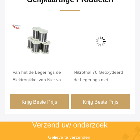
a
Van het de Legerings de
Nikrothal 70 Geoxydeerd
On
Elektronikkel van Nicr van
de Legerings niet
Re
de Karma6j22 Weerstand
Magnetisch van
1m
Draad van Chrome
Nikkelchrome Onthard
Krijg Beste Prijs
Krijg Beste Prijs
Verzend uw onderzoek
Gelieve te verzenden 