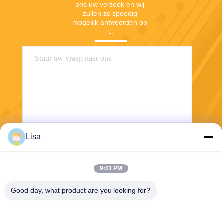
ons uw verzoek en wij 
zullen zo spoedig 
mogelijk antwoorden op 
u.
Lisa
Verzend
9:01 PM
Good day, what product are you looking for?
Shanghai Tankii Alloy Material Co.,Ltd