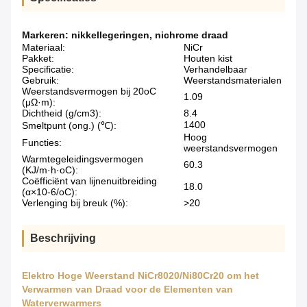
Markeren:
nikkellegeringen
,
nichrome draad
Materiaal:
NiCr
Pakket:
Houten kist
Specificatie:
Verhandelbaar
Gebruik:
Weerstandsmaterialen
Weerstandsvermogen bij 20oC
1.09
(μΩ·m):
Dichtheid (g/cm3):
8.4
1400
Smeltpunt (ong.) (℃):
Hoog
Functies:
weerstandsvermogen
Warmtegeleidingsvermogen
60.3
(KJ/m·h·oC):
Coëfficiënt van lijnenuitbreiding
18.0
(α×10-6/oC):
Verlenging bij breuk (%):
>20
Beschrijving
Elektro Hoge Weerstand NiCr8020/Ni80Cr20 om het
Verwarmen van Draad voor de Elementen van
Waterverwarmers