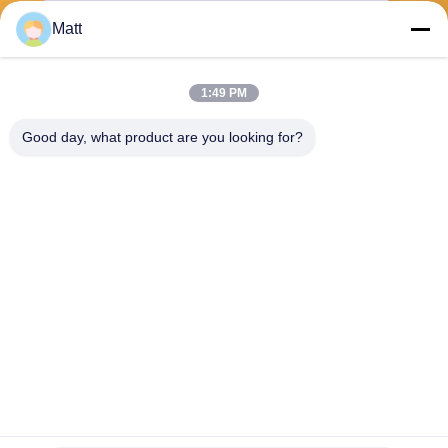
Matt
Verzend
1:49 PM
Good day, what product are you looking for?
Shanghai Tankii Alloy Material Co.,Ltd
east@tankii.com
86-21-56110178
1900 Mudanjiang Road, Bao
shan District, 201999, Shan
ghai, China
De Goede Kwaliteit van China Nikkel legeringen koperdraad Leverancier.
Copyright © 2026 Shanghai Tankii Alloy Material Co.,Ltd . Alle rechten