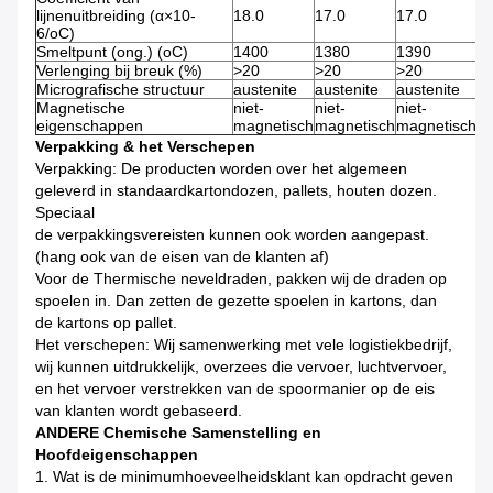
lijnenuitbreiding (α×10-
18.0
17.0
17.0
19
6/oC)
Smeltpunt (ong.) (oC)
1400
1380
1390
1
Verlenging bij breuk (%)
>
20
>
20
>
20
>
Micrografische structuur
austenite
austenite
austenite
au
Magnetische
niet-
niet-
niet-
ni
eigenschappen
magnetisch
magnetisch
magnetisch
m
Verpakking & het Verschepen
Verpakking: De producten worden over het algemeen
geleverd in standaardkartondozen, pallets, houten dozen.
Speciaal
de verpakkingsvereisten kunnen ook worden aangepast.
(hang ook van de eisen van de klanten af)
Voor de Thermische neveldraden, pakken wij de draden op
spoelen in. Dan zetten de gezette spoelen in kartons, dan
de kartons op pallet.
Het verschepen: Wij samenwerking met vele logistiekbedrijf,
wij kunnen uitdrukkelijk, overzees die vervoer, luchtvervoer,
en het vervoer verstrekken van de spoormanier op de eis
van klanten wordt gebaseerd.
ANDERE Chemische Samenstelling en
Hoofdeigenschappen
1.
Wat is de minimumhoeveelheidsklant kan opdracht geven