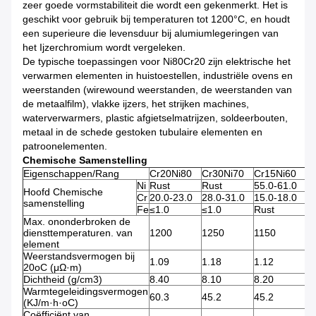
zeer goede vormstabiliteit die wordt een gekenmerkt. Het is
geschikt voor gebruik bij temperaturen tot 1200°C, en houdt
een superieure die levensduur bij alumiumlegeringen van
het Ijzerchromium wordt vergeleken.
De typische toepassingen voor Ni80Cr20 zijn elektrische het
verwarmen elementen in huistoestellen, industriële ovens en
weerstanden (wirewound weerstanden, de weerstanden van
de metaalfilm), vlakke ijzers, het strijken machines,
waterverwarmers, plastic afgietselmatrijzen, soldeerbouten,
metaal in de schede gestoken tubulaire elementen en
patroonelementen.
Chemische Samenstelling
Eigenschappen/Rang
Cr20Ni80
Cr30Ni70
Cr15Ni60
C
Ni
Rust
Rust
55.0-61.0
34
Hoofd Chemische
Cr
20.0-23.0
28.0-31.0
15.0-18.0
18
samenstelling
Fe
≤1.0
≤1.0
Rust
R
Max. ononderbroken de
diensttemperaturen. van
1200
1250
1150
1
element
Weerstandsvermogen bij
1.09
1.18
1.12
1.
20oC (μΩ·m)
Dichtheid (g/cm3)
8.40
8.10
8.20
7.
Warmtegeleidingsvermogen
60.3
45.2
45.2
43
(KJ/m·h·oC)
Coëfficiënt van