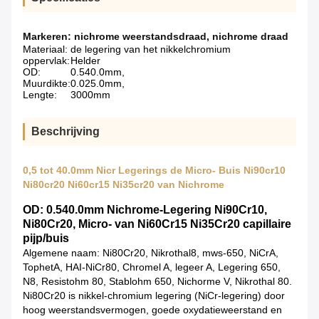
Markeren:
nichrome weerstandsdraad
,
nichrome draad
Materiaal:
de legering van het nikkelchromium
oppervlak:
Helder
OD:
0.540.0mm,
Muurdikte:
0.025.0mm,
Lengte:
3000mm
Beschrijving
0,5 tot 40.0mm Nicr Legerings de Micro- Buis Ni90cr10
Ni80cr20 Ni60cr15 Ni35cr20 van Nichrome
OD: 0.540.0mm Nichrome-Legering Ni90Cr10,
Ni80Cr20, Micro- van Ni60Cr15 Ni35Cr20 capillaire
pijp/buis
Algemene naam: Ni80Cr20, Nikrothal8, mws-650, NiCrA,
TophetA, HAI-NiCr80, Chromel A, legeer A, Legering 650,
N8, Resistohm 80, Stablohm 650, Nichorme V, Nikrothal 80.
Ni80Cr20 is nikkel-chromium legering (NiCr-legering) door
hoog weerstandsvermogen, goede oxydatieweerstand en