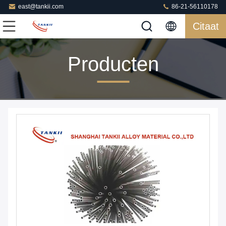
east@tankii.com
86-21-56110178
Citaat
Producten