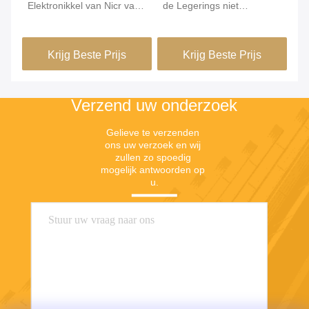
Elektronikkel van Nicr van
de Legerings niet
Re
de Karma6j22 Weerstand
Magnetisch van
1m
Draad van Chrome
Nikkelchrome Onthard
Krijg Beste Prijs
Krijg Beste Prijs
Verzend uw onderzoek
Gelieve te verzenden 
ons uw verzoek en wij 
zullen zo spoedig 
mogelijk antwoorden op 
u.