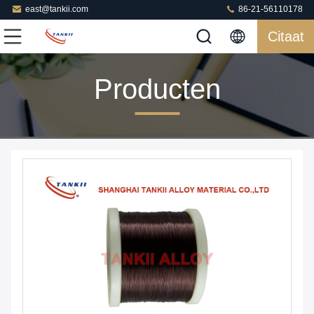
east@tankii.com
86-21-56110178
Citaat
Producten