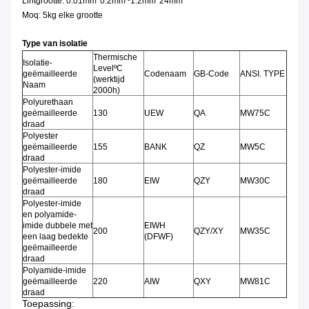
Lintgrootte: 0.01mm*0.2mm~1.2mm*24mm
Moq: 5kg elke grootte
Type van isolatie
Thermische
Isolatie-
LevelºC
geëmailleerde
Codenaam
GB-Code
ANSI. TYPE
(werktijd
Naam
2000h)
Polyurethaan
geëmailleerde
130
UEW
QA
MW75C
draad
Polyester
geëmailleerde
155
BANK
QZ
MW5C
draad
Polyester-imide
geëmailleerde
180
EIW
QZY
MW30C
draad
Polyester-imide
en polyamide-
imide dubbele met
EIWH
200
QZY/XY
MW35C
een laag bedekte
(DFWF)
geëmailleerde
draad
Polyamide-imide
geëmailleerde
220
AIW
QXY
MW81C
draad
Toepassing: