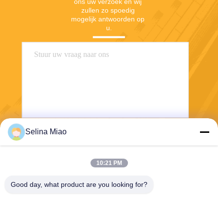
ons uw verzoek en wij 
zullen zo spoedig 
mogelijk antwoorden op 
u.
Selina Miao
Verzend
10:21 PM
Good day, what product are you looking for?
Shanghai Tankii Alloy Material Co.,Ltd