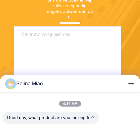
ons uw verzoek en wij 
zullen zo spoedig 
mogelijk antwoorden op 
u.
Selina Miao
Verzend
4:16 AM
Good day, what product are you looking for?
Shanghai Tankii Alloy Material Co.,Ltd