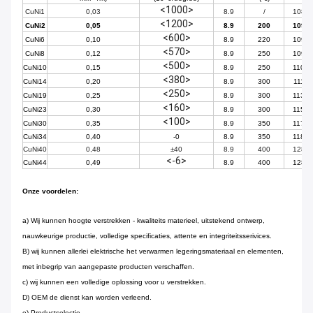
<1000>
CuNi1
0,03
8.9
/
1085
<1200>
CuNi2
0,05
8.9
200
1090
<600>
CuNi6
0,10
8.9
220
1095
<570>
CuNi8
0,12
8.9
250
1097
<500>
CuNi10
0,15
8.9
250
1100
<380>
CuNi14
0,20
8.9
300
1115
<250>
CuNi19
0,25
8.9
300
1135
<160>
CuNi23
0,30
8.9
300
1150
<100>
CuNi30
0,35
8.9
350
1170
CuNi34
0,40
-0
8.9
350
1180
CuNi40
0,48
±40
8.9
400
1280
<-6>
CuNi44
0,49
8.9
400
1280
Onze voordelen:
a) Wij kunnen hoogte verstrekken - kwaliteits materieel, uitstekend ontwerp,
nauwkeurige productie, volledige specificaties, attente en integriteitsserivices.
B) wij kunnen allerlei elektrische het verwarmen legeringsmateriaal en elementen,
met inbegrip van aangepaste producten verschaffen.
c) wij kunnen een volledige oplossing voor u verstrekken.
D) OEM de dienst kan worden verleend.
e) Productselectie