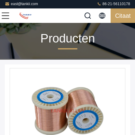
east@tankii.com
86-21-56110178
Citaat
Producten