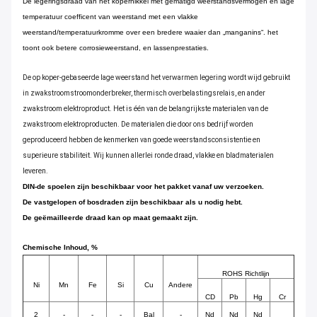
De legeringsdraad van het kopernikkel met gematigd weerstandsvermogen en lage
temperatuur coefficent van weerstand met een vlakke
weerstand/temperatuurkromme over een bredere waaier dan „manganins“. het
toont ook betere corrosieweerstand, en lassenprestaties.
De op koper-gebaseerde lage weerstand het verwarmen legering wordt wijd gebruikt
in zwakstroomstroomonderbreker, thermisch overbelastingsrelais, en ander
zwakstroom elektroproduct. Het is één van de belangrijkste materialen van de
zwakstroom elektroproducten. De materialen die door ons bedrijf worden
geproduceerd hebben de kenmerken van goede weerstandsconsistentie en
superieure stabiliteit. Wij kunnen allerlei ronde draad, vlakke en bladmaterialen
leveren.
DIN-de spoelen zijn beschikbaar voor het pakket vanaf uw verzoeken.
De vastgelopen of bosdraden zijn beschikbaar als u nodig hebt.
De geëmailleerde draad kan op maat gemaakt zijn.
Chemische Inhoud, %
ROHS Richtlijn
Ni
Mn
Fe
Si
Cu
Andere
CD
Pb
Hg
Cr
2
-
-
-
Bal
-
Nd
Nd
Nd