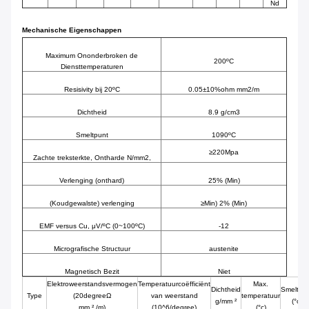
Nd
Mechanische Eigenschappen
Maximum Ononderbroken de
200ºC
Diensttemperaturen
Resisivity bij 20ºC
0.05±10%ohm mm2/m
Dichtheid
8.9 g/cm3
Smeltpunt
1090ºC
≥220Mpa
Zachte treksterkte, Ontharde N/mm2,
Verlenging (onthard)
25% (Min)
(Koudgewalste) verlenging
≥Min) 2% (Min)
EMF versus Cu, μV/ºC (0~100ºC)
-12
Micrografische Structuur
austenite
Magnetisch Bezit
Niet
Elektroweerstandsvermogen
Temperatuurcoëfficiënt
Max.
Dichtheid
Smeltpu
Type
(20degreeΩ
van weerstand
temperatuur
g/mm ²
(°c)
mm ² /m)
(10^6/degree)
(°c)