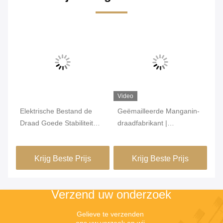
Video
Vi
Elektrische Bestand de
Geëmailleerde Manganin-
Su
van
Draad Goede Stabiliteit
draadfabrikant |
ti
e
van het mangaankoper
Geïsoleerde Manganin-
me
voor Zenderweerstand
draad 6J12 6J8 6J11 6J13
me
Krijg Beste Prijs
Krijg Beste Prijs
Verzend uw onderzoek
Gelieve te verzenden 