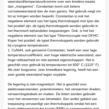
weerstand/temperatuurkromme over een bredere waaier
dan „manganins“. Constantan toont ook betere
corrosieweerstand dan de man ganins. Het gebruik neigt om
tot ac kringen worden beperkt. Constantan is ook het
negatieve element van het typej thermokoppel met Ijzer die
het positief zijn; de typej thermokoppels worden gebruikt in
het thermisch behandelen toepassingen. Ook, is het het
negatieve element van het type Tthermocouple met OFHC-
Koper het positief; de typet thermokoppels worden gebruikt
bij cryogene temperaturen.
1. CuNi44, ook genoemd Constantan, heeft een zeer lage
temperatuurcoëfficiënt, een hoge elektrische weerstand, een
hoge rekbaarheid en niet-aantast eigenschappen. Het is
geschikt voor gebruik bij temperaturen tot 600° C (1110° F).
Als zeer buigzame, zeer kneedbare legering, heeft het een
zeer goede weerstand tegen oxydatie.
De legering is niet-magnetisch. Het is geschikt voor
elektroweerstanden, potentiometers, het verwarmen draden,
verwarmingskabels en matten. De linten worden gebruikt
voor het verwarmen van bimetalen. Een ander gebied van
toepassing vervaardigt van thermokoppels omdat het een
hoge elektromotorische kracht (EMF) in samenwerking met