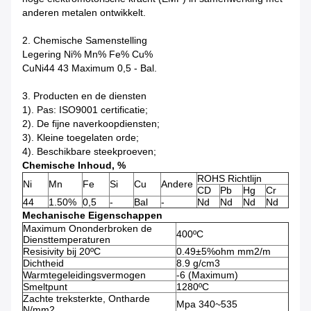
anderen metalen ontwikkelt.
2. Chemische Samenstelling
Legering Ni% Mn% Fe% Cu%
CuNi44 43 Maximum 0,5 - Bal.
3. Producten en de diensten
1). Pas: ISO9001 certificatie;
2). De fijne naverkoopdiensten;
3). Kleine toegelaten orde;
4). Beschikbare steekproeven;
Chemische Inhoud, %
ROHS Richtlijn
Ni
Mn
Fe
Si
Cu
Andere
CD
Pb
Hg
Cr
44
1.50%
0,5
-
Bal
-
Nd
Nd
Nd
Nd
Mechanische Eigenschappen
Maximum Ononderbroken de
400ºC
Diensttemperaturen
Resisivity bij 20ºC
0.49±5%ohm mm2/m
Dichtheid
8.9 g/cm3
Warmtegeleidingsvermogen
-6 (Maximum)
Smeltpunt
1280ºC
Zachte treksterkte, Ontharde
Mpa 340~535
N/mm2,