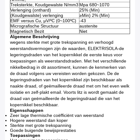
Treksterkte, Koudgewalste N/mm3
Mpa 680~1070
Verlenging (onthard)
25% (Min)
(Koudgewalste) verlenging
≥Min) 2% (Min)
EMF versus Cu, μV/ºC (0~100ºC)
-43
Micrografische Structuur
austenite
Magnetisch Bezit
Niet
Algemene Beschrijving
wegens sterkte met grote trekspanning en verhoogd
weerstandsvermogen zijn de waarden, ELEKTRISOLA-de
legeringsdraden van het kopernikkel de eerste keus voor
toepassingen als weerstandsdraden. Met het verschillende
nikkelbedrag in dit assortiment, kunnen de kenmerken van
de draad volgens uw vereisten worden gekozen. De de
legeringsdraden van het kopernikkel zijn beschikbaar als
naakte draad, of geëmailleerde draad met om het even welk
isolatie en zelf-plakt email. Voorts litz is wordt gemaakt de
draad van geëmailleerde de legeringsdraad die van het
kopernikkel beschikbaar.
Eigenschappen
Zeer lage thermische coëfficiënt van weerstand
Hogere weerstand dan koper
Sterkte met grote trekspanning
Goede buigende bewijsprestaties
Toepassingen