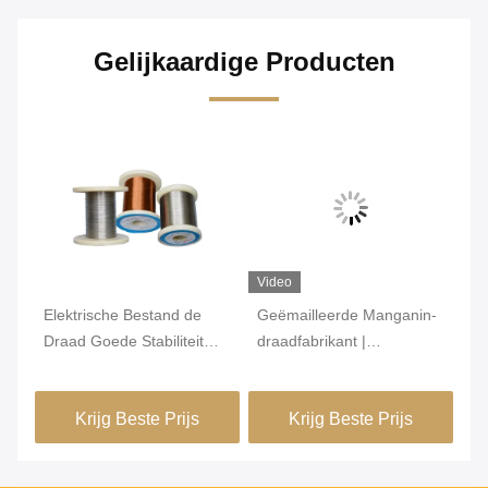
Gelijkaardige Producten
Video
Vi
Elektrische Bestand de
Geëmailleerde Manganin-
Su
van
Draad Goede Stabiliteit
draadfabrikant |
ti
e
van het mangaankoper
Geïsoleerde Manganin-
me
voor Zenderweerstand
draad 6J12 6J8 6J11 6J13
me
Krijg Beste Prijs
Krijg Beste Prijs