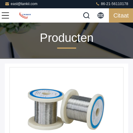
east@tankii.com
86-21-56110178
Citaat
Producten