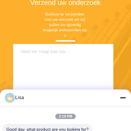
Verzend uw onderzoek
Gelieve te verzenden 
ons uw verzoek en wij 
zullen zo spoedig 
mogelijk antwoorden op 
u.
Lisa
Verzend
3:10 PM
Good day, what product are you looking for?