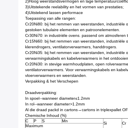
2)Hoog weerstandsvermogen en lage temperatuurcoëffic
3)Uitstekende reelability en het vormen van prestaties;
4)Uitstekend lassen performace
Toepassing van alle rangen:
Cr20Ni80: bij het remmen van weerstanden, industriële ov
gestoken tubulaire elementen en patroonelementen.
Cr30Ni70: in industriële ovens. passend om atmosferen t
Cr15Ni60: bij het remmen van weerstanden, industriële 
klerendrogers, ventilatorverwarmers, handdrogers.
Cr20Ni35: bij het remmen van weerstanden, industriële 
verwarmingskabels en kabelverwarmers in het ontdooien e
Cr20Ni30: in stevige warmhoudplaten, open rolverwarm
ventilatorverwarmers. Voor verwarmingskabels en kabelve
vloerverwarmers en weerstanden.
Verpakking & het Verschepen
Draadverpakking:
In spoel--wanneer diameter≤1.2mm
In rol--wanneer diameter>1.2mm
Al die draad packd in cartons→cartons in triplexpallet O
Chemische Inhoud (%)
C
P
S
Mn
Si
Cr
Maximum