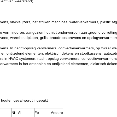
iënt van weerstand;
ens, vlakke ijzers, het strijken machines, waterverwarmers, plastic af
e verminderen, aangezien het niet onderworpen aan ‚groene verrotting‘
ovens, warmhoudplaten, grills, broodroosterovens en opslagverwarmers.
ovens. In nacht-opslag verwarmers, convectieverwarmers, op zwaar we
n ontijzelend elementen, elektrisch dekens en stootkussens, autozetel
ers in HVAC-systemen, nacht-opslag verwarmers, convectieverwarmers
rwarmers in het ontdooien en ontijzelend elementen, elektrisch deken
F houten geval wordt ingepakt
Ni
Al
Fe
Andere