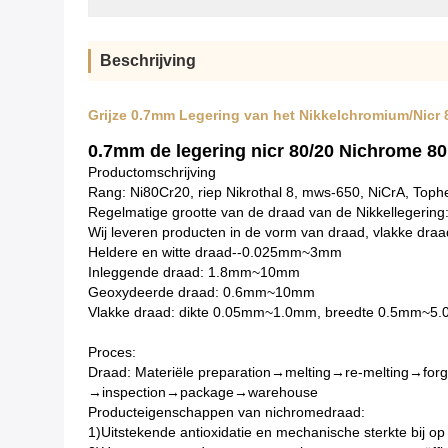
Beschrijving
Grijze 0.7mm Legering van het Nikkelchromium/Nicr
0.7mm de legering nicr 80/20 Nichrome 8
Productomschrijving
Rang: Ni80Cr20, riep Nikrothal 8, mws-650, NiCrA, Toph
Regelmatige grootte van de draad van de Nikkellegering
Wij leveren producten in de vorm van draad, vlakke dra
Heldere en witte draad--0.025mm~3mm
Inleggende draad: 1.8mm~10mm
Geoxydeerde draad: 0.6mm~10mm
Vlakke draad: dikte 0.05mm~1.0mm, breedte 0.5mm~5
Proces:
Draad: Materiële preparation→melting→re-melting→forg
→inspection→package→warehouse
Producteigenschappen van nichromedraad:
1)Uitstekende antioxidatie en mechanische sterkte bij o