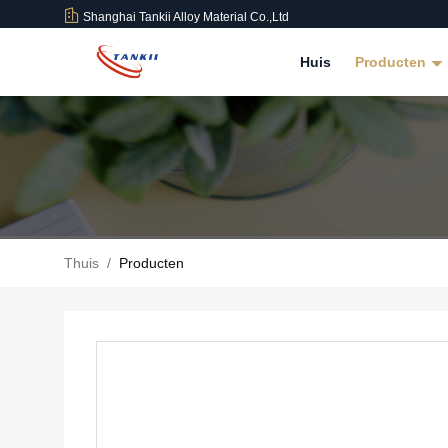
Shanghai Tankii Alloy Material Co.,Ltd
Huis
Producten
Thuis
/
Producten