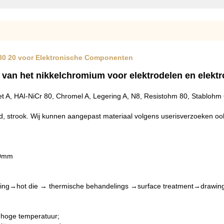
 80 20 voor Elektronische Componenten
0 van het nikkelchromium voor elektrodelen en elek
et A, HAI-NiCr 80, Chromel A, Legering A, N8, Resistohm 80, Stablohm 
:
ad, strook. Wij kunnen aangepast materiaal volgens userisverzoeken o
.0mm
ing→hot die → thermische behandelings →surface treatment→drawing (
p hoge temperatuur;