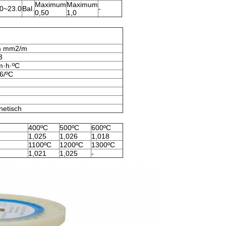
Maximum
Maximum
.0~23.0
Bal.
-
0,50
1,0
m mm2/m
3
m·h·ºC
6/ºC
e
netisch
400ºC
500ºC
600ºC
1,025
1,026
1,018
1100ºC
1200ºC
1300ºC
1,021
1,025
-