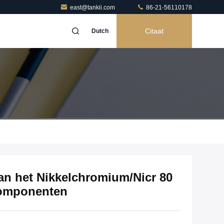
east@tankii.com
86-21-56110178
Citaat
Dutch
an het Nikkelchromium/Nicr 80
Componenten