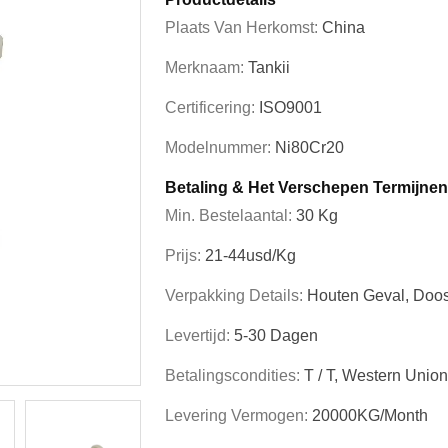
Plaats Van Herkomst:
China
Merknaam:
Tankii
Certificering:
ISO9001
Modelnummer:
Ni80Cr20
Betaling & Het Verschepen Termijnen
Min. Bestelaantal:
30 Kg
Prijs:
21-44usd/kg
Verpakking Details:
Houten Geval, Doo
Levertijd:
5-30 Dagen
Betalingscondities:
T / T, Western Union
Levering Vermogen:
20000KG/Month