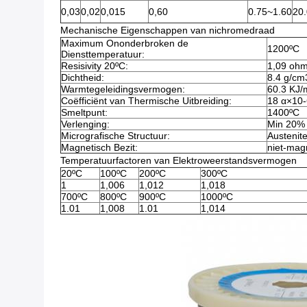
0,03
0,02
0,015
0,60
0.75~1.60
20
Mechanische Eigenschappen van nichromedraad
Maximum Ononderbroken de
1200ºC
Diensttemperatuur:
Resisivity 20ºC:
1,09 oh
Dichtheid:
8.4 g/cm
Warmtegeleidingsvermogen:
60.3 KJ/
Coëfficiënt van Thermische Uitbreiding:
18 α×10-
Smeltpunt:
1400ºC
Verlenging:
Min 20%
Micrografische Structuur:
Austenit
Magnetisch Bezit:
niet-mag
Temperatuurfactoren van Elektroweerstandsvermogen
20ºC
100ºC
200ºC
300ºC
1
1,006
1,012
1,018
700ºC
800ºC
900ºC
1000ºC
1.01
1,008
1.01
1,014