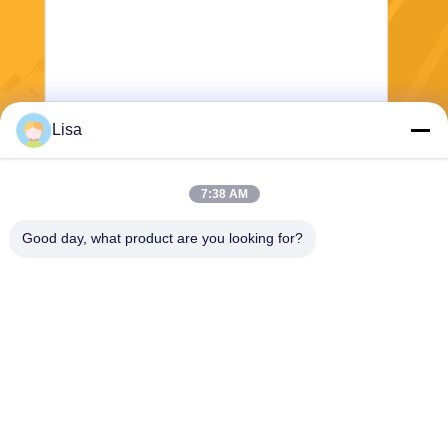
Lisa
Verzend
7:38 AM
Good day, what product are you looking for?
Shanghai Tankii Alloy Material Co.,Ltd
east@tankii.com
86-21-56110178
1900 Mudanjiang Road, Bao
shan District, 201999, Shan
ghai, China