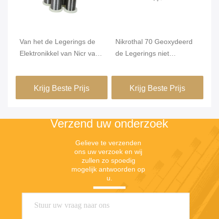
a
Van het de Legerings de
Nikrothal 70 Geoxydeerd
On
Elektronikkel van Nicr van
de Legerings niet
Re
de Karma6j22 Weerstand
Magnetisch van
1m
Draad van Chrome
Nikkelchrome Onthard
Krijg Beste Prijs
Krijg Beste Prijs
Verzend uw onderzoek
Gelieve te verzenden 
ons uw verzoek en wij 
zullen zo spoedig 
mogelijk antwoorden op 
u.