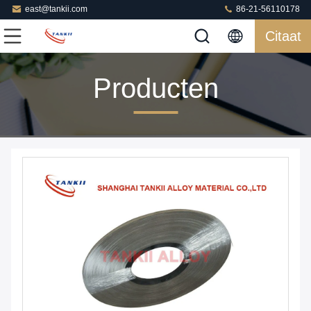
east@tankii.com
86-21-56110178
Citaat
Producten