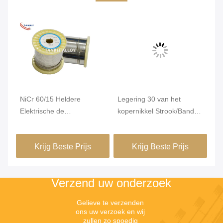
Vi
t
NiCr 60/15 Heldere
Legering 30 van het
Ni
Elektrische de
kopernikkel Strook/Band
ve
or
Weerstandsdraad van
voor Weerstand het
ho
Nichrome voor PTC
Verwarmen
te
Krijg Beste Prijs
Krijg Beste Prijs
Verwarmer
ui
ox
la
Verzend uw onderzoek
in
Gelieve te verzenden 
ons uw verzoek en wij 
zullen zo spoedig 