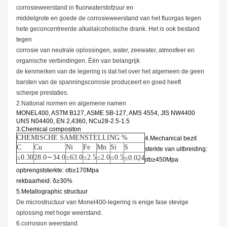
corrosieweerstand in fluorwaterstofzuur en
middelgrote en goede de corrosieweerstand van het fluorgas tegen
hete geconcentreerde alkalialcoholische drank. Het is ook bestand
tegen
corrosie van neutrale oplossingen, water, zeewater, atmosfeer en
organische verbindingen. Één van belangrijk
de kenmerken van de legering is dat het over het algemeen de geen
barsten van de spanningscorrosie produceert en goed heeft
scherpe prestaties.
2.National normen en algemene namen
MONEL400, ASTM B127, ASME SB-127, AMS 4554, JIS NW4400
UNS N04400, EN 2,4360, NCu28-2.5-1.5
3.Chemical compositon
CHEMISCHE SAMENSTELLING %
4.Mechanical bezit
C
Cu
Ni
Fe
Mn
Si
S
sterkte van uitbreiding:
≤0.30
28.0∼34.0
≥63.0
≤2.5
≤2.0
≤0.5
≤0.024
σb≥450Mpa
opbrengststerkte: σb≥170Mpa
rekbaarheid: δ≥30%
5.Metallographic structuur
De microstructuur van Monel400-legering is enige fase stevige
oplossing met hoge weerstand.
6.corrosion weerstand