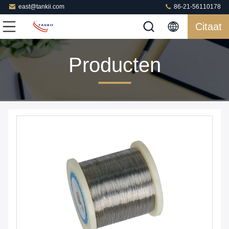
east@tankii.com
86-21-56110178
Citaat
Producten