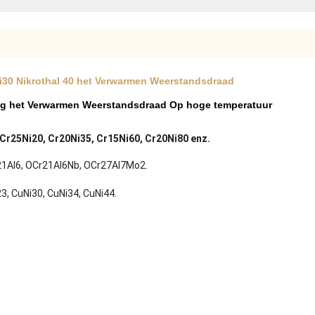
i30 Nikrothal 40 het Verwarmen Weerstandsdraad
ing het Verwarmen Weerstandsdraad Op hoge temperatuur
Cr25Ni20, Cr20Ni35, Cr15Ni60, Cr20Ni80 enz.
21Al6, OCr21Al6Nb, OCr27Al7Mo2.
23, CuNi30, CuNi34, CuNi44.