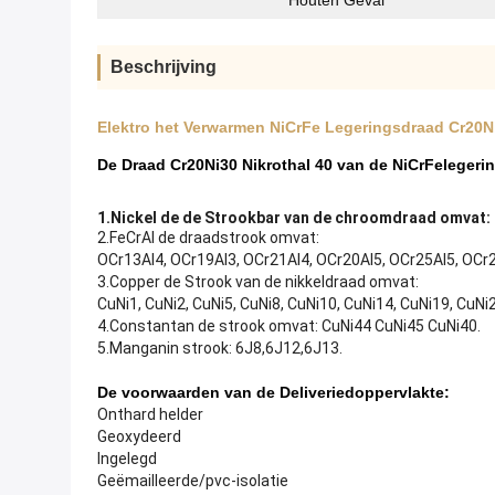
Houten Geval
Beschrijving
Elektro het Verwarmen NiCrFe Legeringsdraad Cr20N
De Draad Cr20Ni30 Nikrothal 40 van de NiCrFeleger
1.Nickel de de Strookbar van de chroomdraad omvat: 
2.FeCrAl de draadstrook omvat:
OCr13Al4, OCr19Al3, OCr21Al4, OCr20Al5, OCr25Al5, OCr
3.Copper de Strook van de nikkeldraad omvat:
CuNi1, CuNi2, CuNi5, CuNi8, CuNi10, CuNi14, CuNi19, CuNi
4.Constantan de strook omvat: CuNi44 CuNi45 CuNi40.
5.Manganin strook: 6J8,6J12,6J13.
De voorwaarden van de Deliveriedoppervlakte:
Onthard helder
Geoxydeerd
Ingelegd
Geëmailleerde/pvc-isolatie