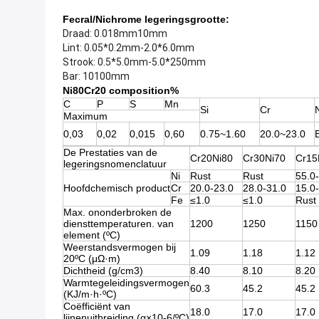
Fecral/Nichrome legeringsgrootte:
Draad: 0.018mm10mm
Lint: 0.05*0.2mm-2.0*6.0mm
Strook: 0.5*5.0mm-5.0*250mm
Bar: 10100mm
Ni80Cr20 composition%
C
P
S
Mn
Si
Cr
Maximum
0,03
0,02
0,015
0,60
0.75~1.60
20.0~23.0
B
De Prestaties van de
Cr20Ni80
Cr30Ni70
Cr15
legeringsnomenclatuur
Ni
Rust
Rust
55.0
Hoofdchemisch product
Cr
20.0-23.0
28.0-31.0
15.0
Fe
≤1.0
≤1.0
Rust
Max. ononderbroken de
diensttemperaturen. van
1200
1250
1150
element (ºC)
Weerstandsvermogen bij
1.09
1.18
1.12
20ºC (μΩ·m)
Dichtheid (g/cm3)
8.40
8.10
8.20
Warmtegeleidingsvermogen
60.3
45.2
45.2
(KJ/m·h·ºC)
Coëfficiënt van
18.0
17.0
17.0
lijnenuitbreiding (α×10-6/ºC)