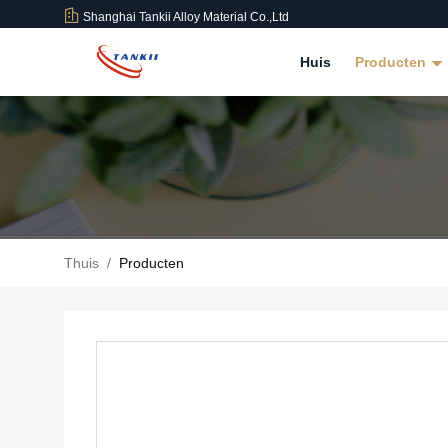
Shanghai Tankii Alloy Material Co.,Ltd
Huis
Producten
Thuis
/
Producten