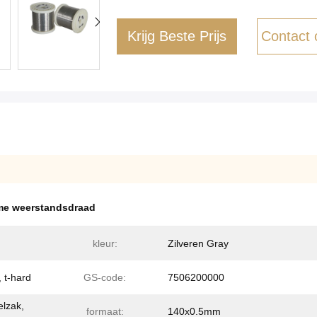
Krijg Beste Prijs
Contact
me weerstandsdraad
kleur:
Zilveren Gray
, t-hard
GS-code:
7506200000
lzak,
formaat:
140x0.5mm