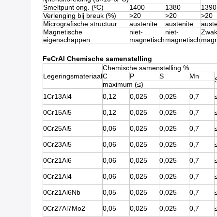
Smeltpunt ong. (ºC)
1400
1380
1390
Verlenging bij breuk (%)
>20
>20
>20
Micrografische structuur
austenite
austenite
auste
Magnetische
niet-
niet-
Zwak
eigenschappen
magnetisch
magnetisch
magn
FeCrAl Chemische samenstelling
Chemische samenstelling %
Legeringsmateriaal
C
P
S
Mn
maximum (≤)
1Cr13Al4
0,12
0,025
0,025
0,7
0Cr15Al5
0,12
0,025
0,025
0,7
0Cr25Al5
0,06
0,025
0,025
0,7
0Cr23Al5
0,06
0,025
0,025
0,7
0Cr21Al6
0,06
0,025
0,025
0,7
0Cr21Al4
0,06
0,025
0,025
0,7
0Cr21Al6Nb
0,05
0,025
0,025
0,7
0Cr27Al7Mo2
0,05
0,025
0,025
0,7