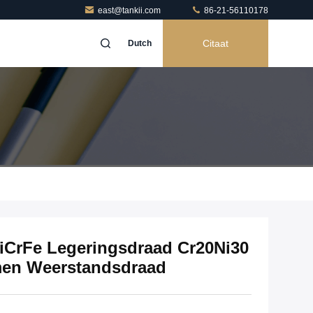
east@tankii.com
86-21-56110178
Citaat
Dutch
iCrFe Legeringsdraad Cr20Ni30
rmen Weerstandsdraad