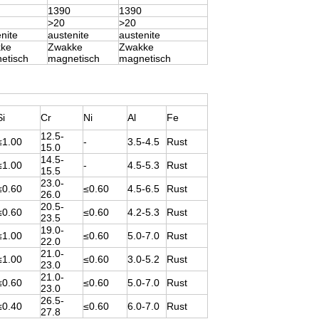
1390
1390
>20
>20
nite
austenite
austenite
ke
Zwakke
Zwakke
etisch
magnetisch
magnetisch
Si
Cr
Ni
Al
Fe
12.5-
≤1.00
-
3.5-4.5
Rust
15.0
14.5-
≤1.00
-
4.5-5.3
Rust
15.5
23.0-
≤0.60
≤0.60
4.5-6.5
Rust
26.0
20.5-
≤0.60
≤0.60
4.2-5.3
Rust
23.5
19.0-
≤1.00
≤0.60
5.0-7.0
Rust
22.0
21.0-
≤1.00
≤0.60
3.0-5.2
Rust
23.0
21.0-
≤0.60
≤0.60
5.0-7.0
Rust
23.0
26.5-
≤0.40
≤0.60
6.0-7.0
Rust
27.8