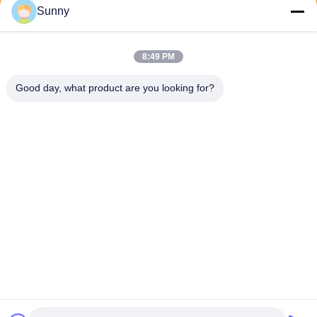
Sunny
8:49 PM
Good day, what product are you looking for?
Shanghai Tankii Alloy Material Co.,Ltd
east@tankii.com
86-21-56110178
1900 Mudanjiang Road, Bao
shan District, 201999, Shan
ghai, China
De Goede Kwaliteit van China Nikkel legeringen koperdraad Leverancier.
Copyright © 2026 Shanghai Tankii Alloy Material Co.,Ltd . Alle rechten
voorbehoudena.