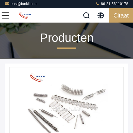
east@tankii.com
86-21-56110178
Citaat
Producten