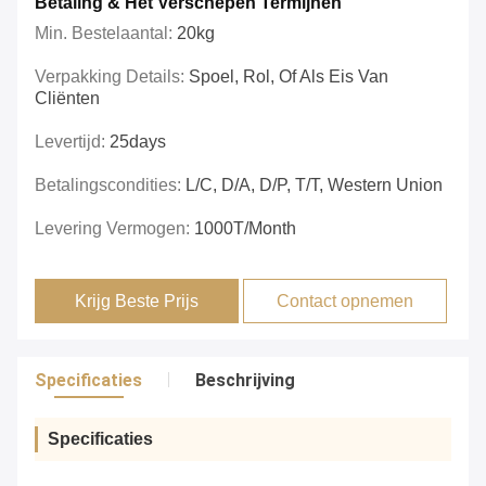
Betaling & Het Verschepen Termijnen
Min. Bestelaantal:
20kg
Verpakking Details:
Spoel, Rol, Of Als Eis Van
Cliënten
Levertijd:
25days
Betalingscondities:
L/C, D/A, D/P, T/T, Western Union
Levering Vermogen:
1000T/month
Krijg Beste Prijs
Contact opnemen
Specificaties
Beschrijving
Specificaties