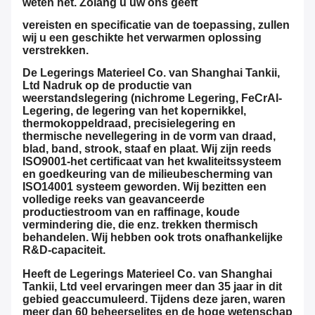
weten het. Zolang u uw ons geeft
vereisten en specificatie van de toepassing, zullen
wij u een geschikte het verwarmen oplossing
verstrekken.
De Legerings Materieel Co. van Shanghai Tankii,
Ltd Nadruk op de productie van
weerstandslegering (nichrome Legering, FeCrAl-
Legering, de legering van het kopernikkel,
thermokoppeldraad, precisielegering en
thermische nevellegering in de vorm van draad,
blad, band, strook, staaf en plaat. Wij zijn reeds
ISO9001-het certificaat van het kwaliteitssysteem
en goedkeuring van de milieubescherming van
ISO14001 systeem geworden. Wij bezitten een
volledige reeks van geavanceerde
productiestroom van en raffinage, koude
vermindering die, die enz. trekken thermisch
behandelen. Wij hebben ook trots onafhankelijke
R&D-capaciteit.
Heeft de Legerings Materieel Co. van Shanghai
Tankii, Ltd veel ervaringen meer dan 35 jaar in dit
gebied geaccumuleerd. Tijdens deze jaren, waren
meer dan 60 beheerselites en de hoge wetenschap