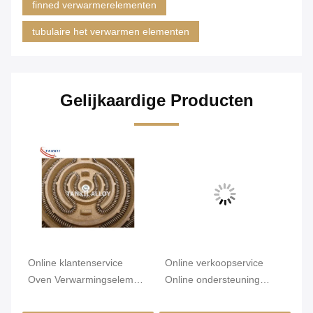
finned verwarmerelementen
tubulaire het verwarmen elementen
Gelijkaardige Producten
Online klantenservice
Online verkoopservice
To
Oven Verwarmingselement
Online ondersteuning
Oo
24 inch Compatibel met de
Keramisch / Mica
me