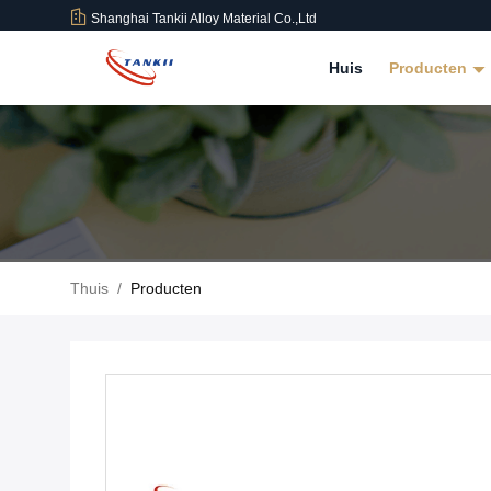
Shanghai Tankii Alloy Material Co.,Ltd
Huis
Producten
Thuis
/
Producten