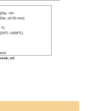
 (Dia: <0>
(Dia: ≥0.50 mm)
h·℃
 (20℃~1000℃)
isch
trook, rol
.