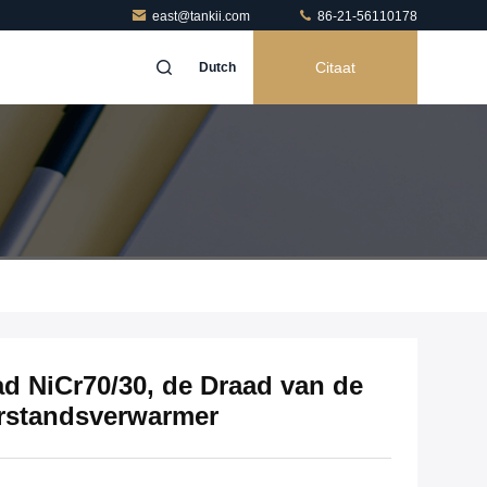
east@tankii.com
86-21-56110178
Citaat
Dutch
d NiCr70/30, de Draad van de
erstandsverwarmer