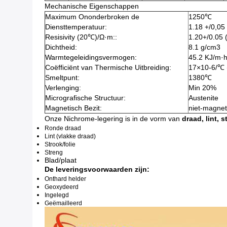
Mechanische Eigenschappen
Maximum Ononderbroken de
1250℃
Diensttemperatuur:
1.18 +/0,05
Resisivity (20℃)/Ω·m::
1.20+/0.05 
Dichtheid:
8.1 g/cm3
Warmtegeleidingsvermogen:
45.2 KJ/m·
Coëfficiënt van Thermische Uitbreiding:
17×10-6/℃
Smeltpunt:
1380℃
Verlenging:
Min 20%
Micrografische Structuur:
Austenite
Magnetisch Bezit:
niet-magnet
Onze Nichrome-legering is in de vorm van
draad, lint, s
Ronde draad
Lint (vlakke draad)
Strook/folie
Streng
Blad/plaat
De leveringsvoorwaarden zijn:
Onthard helder
Geoxydeerd
Ingelegd
Geëmailleerd