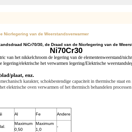
e Nicrlegering van de Weerstandsverwarmer
andsdraad NiCr70/30, de Draad van de Nicrlegering van de Weer
Ni70Cr30
ric van het nikkelchroom de legering van de elementenweerstand/nichro
e legering/elektrische het verwarmen legering/Elektrische weerstandsle
blad/plaat, enz.
, mechanisch karakter, schokbestendige capaciteit in thermische staat en 
 het elektrische oven verwarmen of het thermisch behandelen processen
Ni
Al
Fe
Andere
Maximum
Maximum
al.
-
0,50
1,0