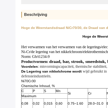
Beschrijving
Hoge de Weerstandsdraad NiCr70/30, de Draad van d
Hoge de Weerst
Het verwarmen van het verwarmen van de legerings/elect
Ni-Cr/de legering van het nikkelchroom/elektrothermisch
Norm: Gb/t1234-9
draad, bar, strook, smeedstuk, 
Productvormen:
: misvormingscapaciteit, thermische stabiliteit
Voordelen
wijd gebruikt in
De Legering van nikkelchrome wordt
defensieindustrieën.
Ni70Cr30
Chemische Inhoud, %
C
P
S
Mn
Si
Cr
Maximum
0,08
0,02
0,015
0,60
0.75~1.60
28.0~31.0
B