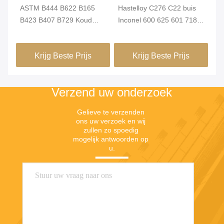
ASTM B444 B622 B165
Hastelloy C276 C22 buis
Ty
B423 B407 B729 Koud
Inconel 600 625 601 718
Ch
nt
getrokken gewalste
naadloos nikkel legering
Al
Hastelloy C22 C276 X
staal buis Monel 400 K500
Krijg Beste Prijs
Krijg Beste Prijs
Incoloy 800 825 Inconel
buis
600 625 718 X750 Monel
400 K500 naadloos
Verzend uw onderzoek
nikkellegeringsbuis
Gelieve te verzenden 
ons uw verzoek en wij 
zullen zo spoedig 
mogelijk antwoorden op 
u.