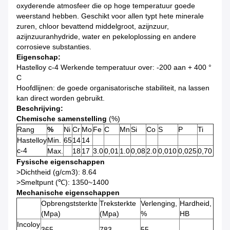
oxyderende atmosfeer die op hoge temperatuur goede
weerstand hebben. Geschikt voor allen typt hete minerale
zuren, chloor bevattend middelgroot, azijnzuur,
azijnzuuranhydride, water en pekeloplossing en andere
corrosieve substanties.
Eigenschap:
Hastelloy c-4 Werkende temperatuur over: -200 aan + 400 °
C
Hoofdlijnen: de goede organisatorische stabiliteit, na lassen
kan direct worden gebruikt.
Beschrijving:
Chemische samenstelling
(%)
Rang
%
Ni
Cr
Mo
Fe
C
Mn
Si
Co
S
P
Ti
Hastelloy
Min.
65
14
14
c-4
Max.
18
17
3.0
0,01
1.0
0,08
2.0
0,010
0,025
0,70
Fysische eigenschappen
>Dichtheid (g/cm3): 8.64
>Smeltpunt (℃): 1350~1400
Mechanische eigenschappen
Opbrengststerkte
Treksterkte
Verlenging,
Hardheid,
(Mpa)
(Mpa)
%
HB
Incoloy
365
783
55