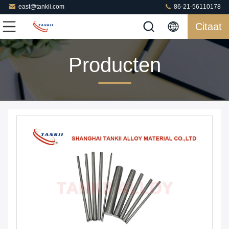
east@tankii.com
86-21-56110178
Citaat
Producten