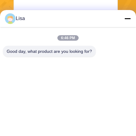
Lisa
Verzend
6:46 PM
Good day, what product are you looking for?
Shanghai Tankii Alloy Material Co.,Ltd
east@tankii.com
86-21-56110178
1900 Mudanjiang Road, Bao
shan District, 201999, Shan
ghai, China