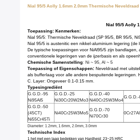
Nial 95/5 Aolly 1.6mm 2.0mm Thermische Neveldraad
Nial 95/5 Aolly
Toepassing: Kenmerken:
Nial 95/5: Thermische Neveldraad (SP 95/5, BR 95/5, Ni
Nial 95/5 is austenitic een nikkel-aluminium legering (d
De typische toepassingen voor NiAl95/5 zijn bandlagen
conventionele legeringen van de ijzerbasis en als opeen
Chemische Samenstelling
: Ni ~ 95, Al ~ 5
Toepassing of Eigenschappen:
Neveldraad met uitstek
als bufferlaag voor alle andere bespuitende legeringe
C. Layer: Ongeveer 0.1-0.15 mm.
Typesingrediënt
G.G.D.-95
G.G.D.-25
G.G.D.-40
G.G.D.-
Ni95Al5
Ni30Cr20W2Mo3
Ni40Cr25W3Mo4
G.G.D.-50
G.G.D.-70
(45CT)
Ni40Cr25W3Mo5
0Cr27A
Ni70Cr30
Ni55Cr45Ti
Diameter: 1.2mm, 1.6mm, 2.0mm, 3.0mm
Technische Index
1 het met een laag bedekken van Hardheid: 23~25 HRC