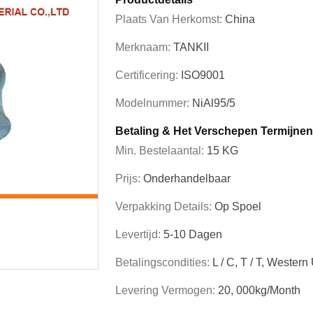
Plaats Van Herkomst:
China
Merknaam:
TANKII
Certificering:
ISO9001
Modelnummer:
NiAl95/5
Betaling & Het Verschepen Termijnen
Min. Bestelaantal:
15 KG
Prijs:
Onderhandelbaar
Verpakking Details:
Op Spoel
Levertijd:
5-10 Dagen
Betalingscondities:
L / C, T / T, Western
Levering Vermogen:
20, 000kg/month