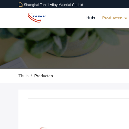
Shanghai Tankii Alloy Material Co.,Ltd
Huis
Producten
Thuis
/
Producten