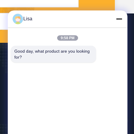
Lisa
Verzend
9:58 PM
Good day, what product are you looking 
for?
Neem Contact Met Ons Op
east@tankii.com
86-21-56110178
1900 Mudanjiang Road, Baoshan District,
201999, Shanghai, China