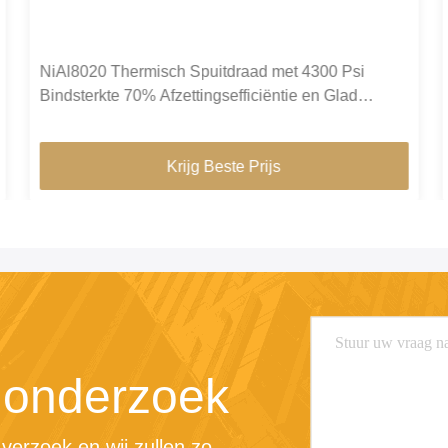
NiAl8020 Thermisch Spuitdraad met 4300 Psi
Bindsterkte 70% Afzettingsefficiëntie en Glad
Oppervlak
Krijg Beste Prijs
 onderzoek
erzoek en wij zullen zo 