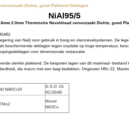
 veroorzaakt Dichte, goed Plakkend Deklagen
NiAl95/5
 1.6mm 2.0mm Thermische Neveldraad veroorzaakt Dichte, goed P
95Al5)
e legering van Nial) voor gebruik in boog en vlamnevelsystemen. De leg
, als beschermende deklagen tegen oxydatie op hoge temperatuur, be
hopingsdeklagen voor dimensionale restauratie.
ende sterkte plakkend. De bespoten lagen van dit materiaal -bestand 
n. Hardheid, die macro met een laag bedekken: Ongeveer HRc 22. Maxi
G.G.D.-01
80 Ni80Cr20
0Cr25Al5
Monel
l7Mo2
Ni63Cu