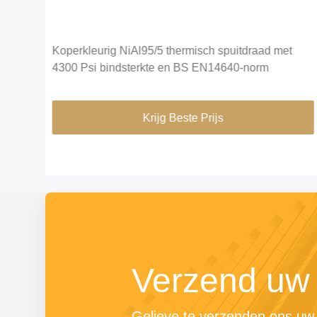
ire
Koperkleurig NiAl95/5 thermisch spuitdraad met
 een
4300 Psi bindsterkte en BS EN14640-norm
Krijg Beste Prijs
Verzend uw
Gelieve te verzenden ons uw v