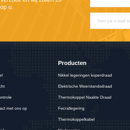
op u.
Producten
el
Nikkel legeringen koperdraad
cht
Elektrische Weerstandsdraad
ontrole
Thermokoppel Naakte Draad
act met ons op
Fecrallegering
Thermokoppelkabel