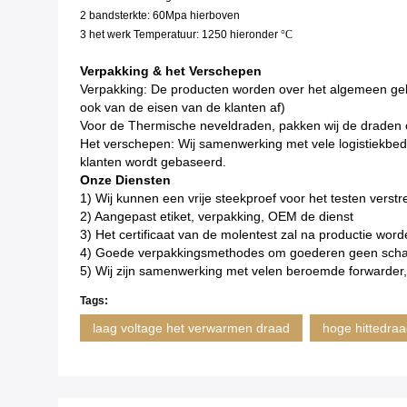
2 bandsterkte: 60Mpa hierboven
3 het werk Temperatuur: 1250
hieronder
°C
Verpakking & het Verschepen
Verpakking: De producten worden over het algemeen gel
ook van de eisen van de klanten af)
Voor de Thermische neveldraden, pakken wij de draden op
Het verschepen: Wij samenwerking met vele logistiekbedri
klanten wordt gebaseerd.
Onze Diensten
1) Wij kunnen een vrije steekproef voor het testen verstr
2) Aangepast etiket, verpakking, OEM de dienst
3) Het certificaat van de molentest zal na productie worde
4) Goede verpakkingsmethodes om goederen geen schade
5) Wij zijn samenwerking met velen beroemde forwarder, 
Tags:
laag voltage het verwarmen draad
hoge hittedra