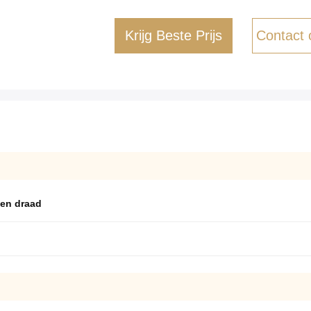
Krijg Beste Prijs
Contact
men draad