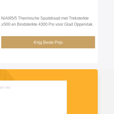
NiAl95/5 Thermische Spuitdraad met Treksterkte
NiA
≥500 en Bindsterkte 4300 Psi voor Glad Oppervlak
Bind
Spo
Krijg Beste Prijs