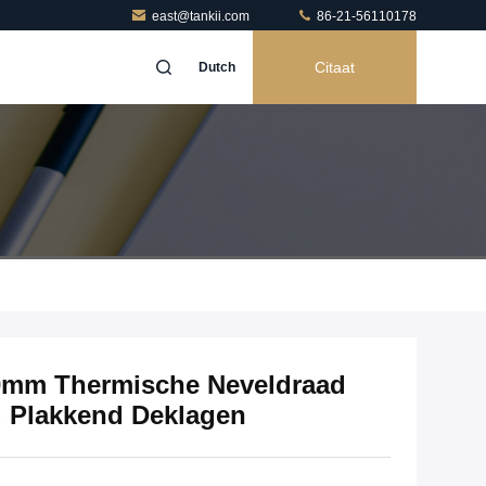
east@tankii.com
86-21-56110178
Citaat
Dutch
.0mm Thermische Neveldraad
d Plakkend Deklagen