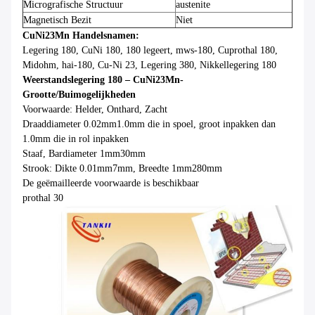
Micrografische Structuur
austenite
Magnetisch Bezit
Niet
CuNi23Mn Handelsnamen:
Legering 180, CuNi 180, 180 legeert, mws-180, Cuprothal 180,
Midohm, hai-180, Cu-Ni 23, Legering 380, Nikkellegering 180
Weerstandslegering 180 – CuNi23Mn-
Grootte/Buimogelijkheden
Voorwaarde: Helder, Onthard, Zacht
Draaddiameter 0.02mm1.0mm die in spoel, groot inpakken dan
1.0mm die in rol inpakken
Staaf, Bardiameter 1mm30mm
Strook: Dikte 0.01mm7mm, Breedte 1mm280mm
De geëmailleerde voorwaarde is beschikbaar
prothal 30