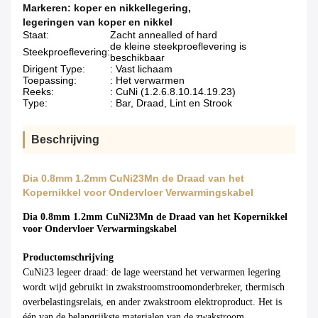
Markeren:
koper en nikkellegering
,
legeringen van koper en nikkel
Staat:
Zacht annealled of hard
de kleine steekproeflevering is
Steekproeflevering:
beschikbaar
Dirigent Type:
: Vast lichaam
Toepassing:
: Het verwarmen
Reeks:
: CuNi (1.2.6.8.10.14.19.23)
Type:
: Bar, Draad, Lint en Strook
Beschrijving
Dia 0.8mm 1.2mm CuNi23Mn de Draad van het
Kopernikkel voor Ondervloer Verwarmingskabel
Dia 0.8mm 1.2mm CuNi23Mn de Draad van het Kopernikkel
voor Ondervloer Verwarmingskabel
Productomschrijving
CuNi23 legeer draad: de lage weerstand het verwarmen legering
wordt wijd gebruikt in zwakstroomstroomonderbreker, thermisch
overbelastingsrelais, en ander zwakstroom elektroproduct. Het is
één van de belangrijkste materialen van de zwakstroom