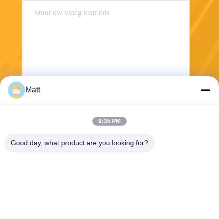
Matt
Verzend
9:35 PM
Good day, what product are you looking for?
Shanghai Tankii Alloy Material Co.,Ltd
east@tankii.com
86-21-56110178
1900 Mudanjiang Road, Bao