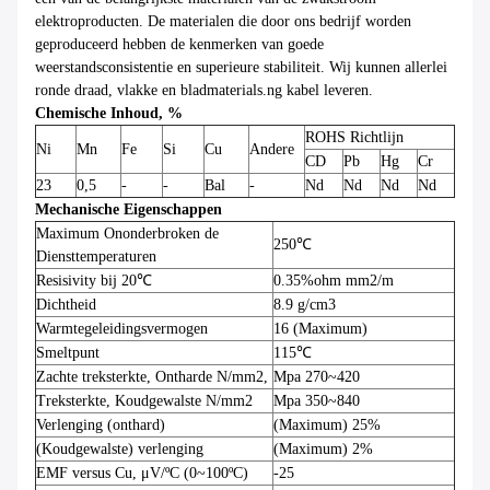
elektroproducten. De materialen die door ons bedrijf worden
geproduceerd hebben de kenmerken van goede
weerstandsconsistentie en superieure stabiliteit. Wij kunnen allerlei
ronde draad, vlakke en bladmaterials.ng kabel leveren.
Chemische Inhoud, %
ROHS Richtlijn
Ni
Mn
Fe
Si
Cu
Andere
CD
Pb
Hg
Cr
23
0,5
-
-
Bal
-
Nd
Nd
Nd
Nd
Mechanische Eigenschappen
Maximum Ononderbroken de
250℃
Diensttemperaturen
Resisivity bij 20℃
0.35%ohm mm2/m
Dichtheid
8.9 g/cm3
Warmtegeleidingsvermogen
16 (Maximum)
Smeltpunt
115℃
Zachte treksterkte, Ontharde N/mm2,
Mpa 270~420
Treksterkte, Koudgewalste N/mm2
Mpa 350~840
Verlenging (onthard)
(Maximum) 25%
(Koudgewalste) verlenging
(Maximum) 2%
EMF versus Cu, μV/ºC (0~100ºC)
-25