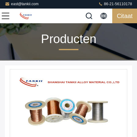
east@tankii.com
86-21-56110178
Citaat
Producten