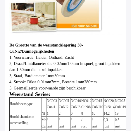
De Grootte van de weerstandslegering 30-
CuNi2/Buimogelijkheden
1, Voorwaarde: Helder, Onthard, Zacht
2, Draad/Lintdiameter die 0.02mm1.0mm in spoel, groot inpakken
dan 1.50mm die in rol inpakken
3, Staaf, Bardiameter 1mm30mm
4, Strook: Dikte 0.01mm7mm, Breedte 1mm280mm
5, Geëmailleerde voorwaarde zijn beschikbaar
Weerstand Serise:
NC003
NC005
NC010
NC012
NC015
NC020
NC025
NC
Hoofdbezitstype
Cuni1
CuNI2
CuNI6
CuNi8
CuNI10
CuNi14
CuNi19
Cu
Ni
1
2
6
8
10
14.2
19
23
Hoofd chemische
Mn
/
/
/
/
/
0,3
0,5
0,5
samenstelling
Cu
rust
rust
rust
rust
rust
rust
rust
rus