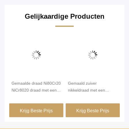
Gelijkaardige Producten
Vi
d
Gemaalde draad Ni80Cr20
Gemaald zuiver
Ge
r
NiCr8020 draad met een
nikkeldraad met een
Dr
goede isolatieprestatie
diameter van 0,08 mm
0.
240°C voor het wikkelen
Ro
Krijg Beste Prijs
Krijg Beste Prijs
van autocomponenten
ho
voor micro-sensoren