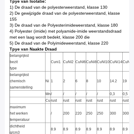
Tpye van Isolatie:
1)
De draad van de polyesterweerstand, klasse 130
2)
De gewijzigde draad van de polyesterweerstand, klasse
155
3)
De draad van de Polyesterimideweerstand, klasse 180
4)
Polyester (imide) met polyamide-imide weerstandsdraad
met een laag wordt bedekt, klasse 200 die
5)
De draad van de Polyimideweerstand, klasse 220
Tpye van Naakte Draad
belangrijkst
bezit
Cuni1
CuNI2
CuNI6
CuNi8
CuNI10
CuNi14
CuNi1
type
belangrijkst
chemisch
Ni
1
2
6
8
10
14.2
19
samenstelling
Mn
/
/
/
/
/
0,3
0,5
Cu
rust
rust
rust
rust
rust
rust
rust
maximum
het werken
/
200
220
250
250
300
300
temperatuur
dichtheid
8.9
8.9
8.9
8.9
8.9
8.9
8.9
g/cm3