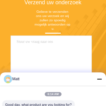
Verzend uw onderzoek
Gelieve te verzenden 
ons uw verzoek en wij 
zullen zo spoedig 
mogelijk antwoorden op 
u.
Matt
Verzend
6:14 AM
Good day, what product are you looking for?