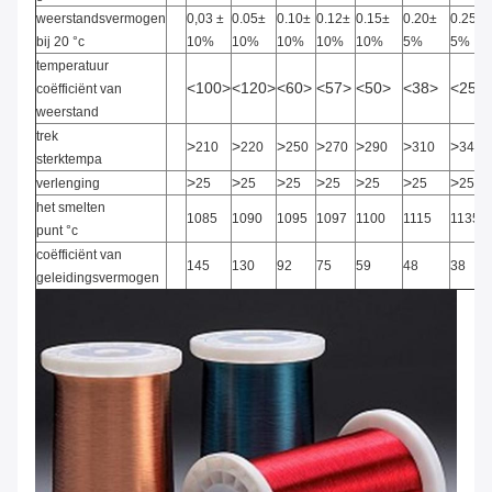
weerstandsvermogen
0,03
±
0.05±
0.10±
0.12±
0.15±
0.20±
0.25±
bij 20 °c
10%
10%
10%
10%
10%
5%
5%
temperatuur
<100>
<120>
<60>
<57>
<50>
<38>
<25>
coëfficiënt van
weerstand
trek
>
>
>
>
>
>
>
210
220
250
270
290
310
340
sterktempa
>
>
>
>
>
>
>
verlenging
25
25
25
25
25
25
25
het smelten
1085
1090
1095
1097
1100
1115
1135
punt °c
coëfficiënt van
145
130
92
75
59
48
38
geleidingsvermogen