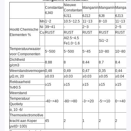
Nieuwe
Constantan
Manganin
Manganin
Mangani
Constantan
6J40
6J11
6J12
6J8
6J13
Mn
1~2
10.5~12.5
11~13
8~10
11~13
Ni
39~41
-
2~3
-
2~5
Hoofd Chemische
Cu
RUST
RUST
RUST
RUST
RUST
Elementen %
Al2.5~4.5
Si1~2
Fe1.0~1.6
Temperatuurwaaier
5~500
5~500
5~45
10~80
10~80
voor Componenten
Dichtheid
8.88
8
8.44
8.7
8.4
g/cm3
Weerstandsvermogen
0,48
0,49
0,47
0,35
0,44
μΩ.m, 20
±0.03
±0.03
±0.03
±0.05
±0.04
Rekbaarheid
≥15
≥15
≥15
≥15
≥15
%Φ0.5
Weerstand
Temperatuur
-40~+40
-80~+80
-3~+20
-5~+10
0~+40
Quotiety
α, 10 -6/
Thermoelectromotive
kracht aan Koper
45
2
1
2
2
μv/(0~100)