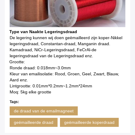
Type van Naakte Legeringsdraad
De legering kunnen wij doen geëmailleerd zijn koper-Nikkel
legeringsdraad, Constantan-draad, Manganin draad.
Kamadraad, NiCr-Legeringsdraad, FeCrAl-de
legeringsdraad van de Legeringsdraad enz.
Grootte:
Ronde draad: 0.018mm~3.0mm
Kleur van emailisolatie: Rood, Groen, Geel, Zwart, Blauw,
Aard enz.
Lintgrootte: 0.01mm*0.2mm~1.2mm*24mm
Moq: 5kg elke grootte
Tags:
de draad van de emailmagneet
geëmailleerde draad
geëmailleerde koperdraad