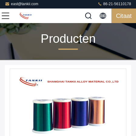
east@tankii.com
86-21-56110178
Citaat
Producten