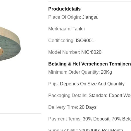
Productdetails
Place Of Origin:
Jiangsu
Merknaam:
Tankii
Certificering:
ISO9001
Model Number:
NiCr8020
Betaling & Het Verschepen Termijnen
Minimum Order Quantity:
20Kg
Prijs:
Depends On Size And Quantity
Packaging Details:
Standard Export W
Delivery Time:
20 Days
Payment Terms:
30% Deposit, 70% Befo
Supply Ability:
300000Kg Per Month