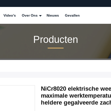
Video's
Over Ons
Nieuws
Gevallen
Producten
NiCr8020 elektrische we
maximale werktemperatuu
heldere gegalveerde zac