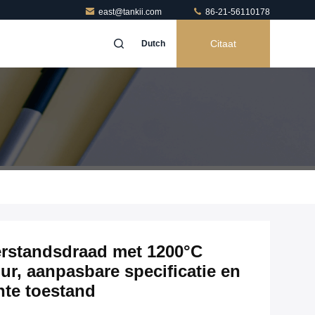
east@tankii.com
86-21-56110178
Citaat
Dutch
erstandsdraad met 1200°C
r, aanpasbare specificatie en
hte toestand