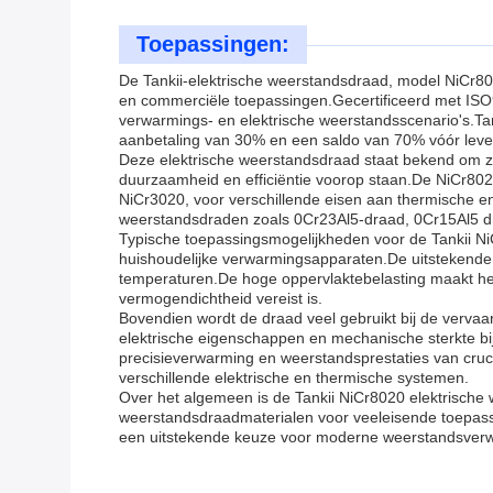
Toepassingen:
De Tankii-elektrische weerstandsdraad, model NiCr80
en commerciële toepassingen.Gecertificeerd met ISO90
verwarmings- en elektrische weerstandsscenario's.Ta
aanbetaling van 30% en een saldo van 70% vóór leverin
Deze elektrische weerstandsdraad staat bekend om zi
duurzaamheid en efficiëntie voorop staan.De NiCr8020
NiCr3020, voor verschillende eisen aan thermische en
weerstandsdraden zoals 0Cr23Al5-draad, 0Cr15Al5 draa
Typische toepassingsmogelijkheden voor de Tankii Ni
huishoudelijke verwarmingsapparaten.De uitstekende 
temperaturen.De hoge oppervlaktebelasting maakt he
vermogendichtheid vereist is.
Bovendien wordt de draad veel gebruikt bij de verv
elektrische eigenschappen en mechanische sterkte bij
precisieverwarming en weerstandsprestaties van cruci
verschillende elektrische en thermische systemen.
Over het algemeen is de Tankii NiCr8020 elektrische 
weerstandsdraadmaterialen voor veeleisende toepassi
een uitstekende keuze voor moderne weerstandsver