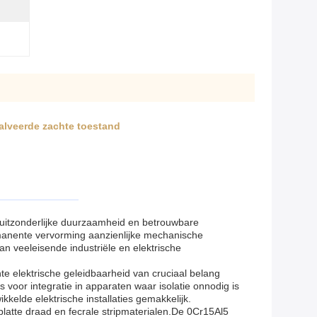
alveerde zachte toestand
e uitzonderlijke duurzaamheid en betrouwbare
rmanente vervorming aanzienlijke mechanische
an veeleisende industriële en elektrische
e elektrische geleidbaarheid van cruciaal belang
s voor integratie in apparaten waar isolatie onnodig is
kelde elektrische installaties gemakkelijk.
latte draad en fecrale stripmaterialen.De 0Cr15Al5