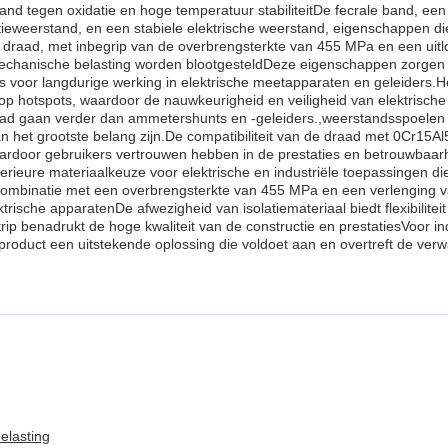
nd tegen oxidatie en hoge temperatuur stabiliteitDe fecrale band, een l
ieweerstand, en een stabiele elektrische weerstand, eigenschappen die
 draad, met inbegrip van de overbrengsterkte van 455 MPa en een uit
echanische belasting worden blootgesteldDeze eigenschappen zorgen erv
is voor langdurige werking in elektrische meetapparaten en geleiders.He
o op hotspots, waardoor de nauwkeurigheid en veiligheid van elektrisc
aad gaan verder dan ammetershunts en -geleiders.,weerstandsspoelen
et grootste belang zijn.De compatibiliteit van de draad met 0Cr15Al5 
aardoor gebruikers vertrouwen hebben in de prestaties en betrouwbaar
ieure materiaalkeuze voor elektrische en industriële toepassingen die h
ombinatie met een overbrengsterkte van 455 MPa en een verlenging v
sche apparatenDe afwezigheid van isolatiemateriaal biedt flexibiliteit 
rip benadrukt de hoge kwaliteit van de constructie en prestatiesVoor i
product een uitstekende oplossing die voldoet aan en overtreft de ver
elasting