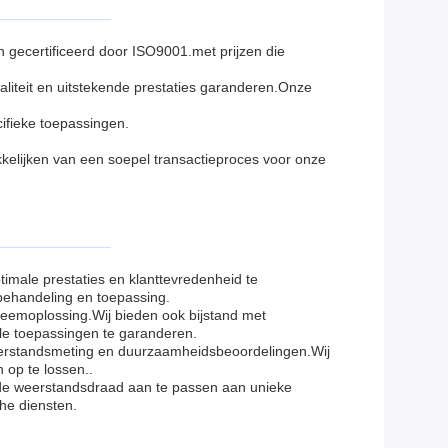
gecertificeerd door ISO9001.met prijzen die
liteit en uitstekende prestaties garanderen.Onze
ifieke toepassingen.
kelijken van een soepel transactieproces voor onze
imale prestaties en klanttevredenheid te
e behandeling en toepassing.
leemoplossing.Wij bieden ook bijstand met
ële toepassingen te garanderen.
eerstandsmeting en duurzaamheidsbeoordelingen.Wij
 op te lossen..
 de weerstandsdraad aan te passen aan unieke
he diensten.