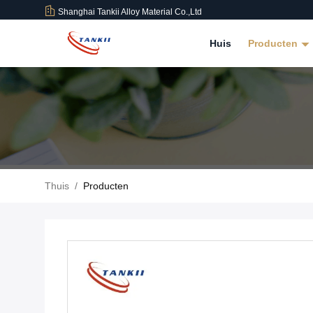
Shanghai Tankii Alloy Material Co.,Ltd
Huis
Producten
Thuis
/
Producten