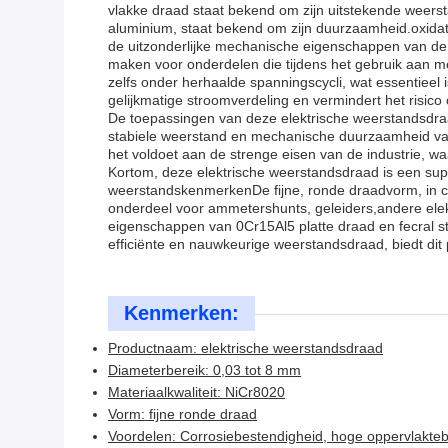
vlakke draad staat bekend om zijn uitstekende weersta
aluminium, staat bekend om zijn duurzaamheid.oxidat
de uitzonderlijke mechanische eigenschappen van de
maken voor onderdelen die tijdens het gebruik aan m
zelfs onder herhaalde spanningscycli, wat essentieel 
gelijkmatige stroomverdeling en vermindert het risic
De toepassingen van deze elektrische weerstandsdr
stabiele weerstand en mechanische duurzaamheid van h
het voldoet aan de strenge eisen van de industrie, w
Kortom, deze elektrische weerstandsdraad is een super
weerstandskenmerkenDe fijne, ronde draadvorm, in c
onderdeel voor ammetershunts, geleiders,andere elektri
eigenschappen van 0Cr15Al5 platte draad en fecral st
efficiënte en nauwkeurige weerstandsdraad, biedt dit 
Kenmerken:
Productnaam: elektrische weerstandsdraad
Diameterbereik: 0,03 tot 8 mm
Materiaalkwaliteit: NiCr8020
Vorm: fijne ronde draad
Voordelen: Corrosiebestendigheid, hoge oppervlakteb