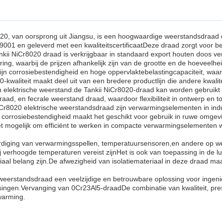
20, van oorsprong uit Jiangsu, is een hoogwaardige weerstandsdraad d
01 en geleverd met een kwaliteitscertificaatDeze draad zorgt voor be
nkii NiCr8020 draad is verkrijgbaar in standaard export houten doos 
g, waarbij de prijzen afhankelijk zijn van de grootte en de hoeveelhei
jn corrosiebestendigheid en hoge oppervlaktebelastingcapaciteit, waar
-kwaliteit maakt deel uit van een bredere productlijn die andere kwal
 elektrische weerstand.de Tankii NiCr8020-draad kan worden gebruikt 
d, en fecrale weerstand draad, waardoor flexibiliteit in ontwerp en t
Cr8020 elektrische weerstandsdraad zijn verwarmingselementen in indu
corrosiebestendigheid maakt het geschikt voor gebruik in ruwe omgevi
t mogelijk om efficiënt te werken in compacte verwarmingselementen w
aardiging van verwarmingsspellen, temperatuursensoren,en andere op
 verhoogde temperaturen vereist zijnHet is ook van toepassing in de lu
aal belang zijn.De afwezigheid van isolatiemateriaal in deze draad maa
weerstandsdraad een veelzijdige en betrouwbare oplossing voor ingenie
ngen.Vervanging van 0Cr23Al5-draadDe combinatie van kwaliteit, prest
warming.