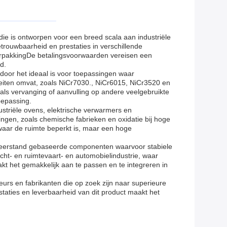
ie is ontworpen voor een breed scala aan industriële
trouwbaarheid en prestaties in verschillende
verpakkingDe betalingsvoorwaarden vereisen een
d.
door het ideaal is voor toepassingen waar
iteiten omvat, zoals NiCr7030., NiCr6015, NiCr3520 en
als vervanging of aanvulling op andere veelgebruikte
oepassing.
striële ovens, elektrische verwarmers en
ngen, zoals chemische fabrieken en oxidatie bij hoge
aar de ruimte beperkt is, maar een hoge
 weerstand gebaseerde componenten waarvoor stabiele
cht- en ruimtevaart- en automobielindustrie, waar
kt het gemakkelijk aan te passen en te integreren in
urs en fabrikanten die op zoek zijn naar superieure
aties en leverbaarheid van dit product maakt het