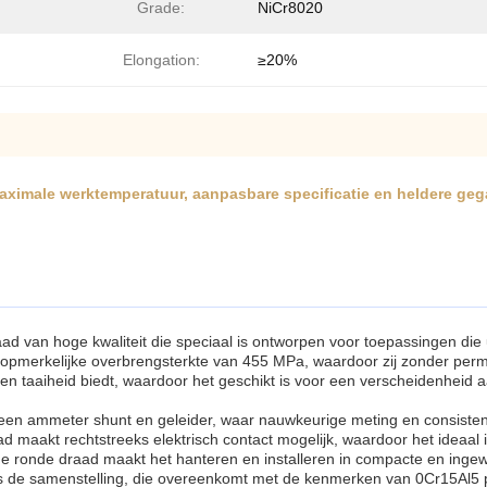
Grade:
NiCr8020
Elongation:
≥20%
ximale werktemperatuur, aanpasbare specificatie en heldere geg
aad van hoge kwaliteit die speciaal is ontworpen voor toepassingen di
en opmerkelijke overbrengsterkte van 455 MPa, waardoor zij zonder pe
 en taaiheid biedt, waardoor het geschikt is voor een verscheidenheid a
een ammeter shunt en geleider, waar nauwkeurige meting en consistent
d maakt rechtstreeks elektrisch contact mogelijk, waardoor het ideaal i
e ronde draad maakt het hanteren en installeren in compacte en ingewik
is de samenstelling, die overeenkomt met de kenmerken van 0Cr15Al5 p