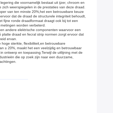
egering die voornamelijk bestaat uit ijzer, chroom en
 zich weerspiegelen in de prestaties van deze draad.
loper van ten minste 20%,het een betrouwbare keuze
oor dat de draad de structurele integriteit behoudt,
t fijne ronde draadformaat draagt ook bij tot een
he metingen worden verbeterd.
 en andere elektrische componenten waarvoor een
platte draad en fecral strip normen zorgt ervoor dat
heid ervan.
oge sterkte, flexibiliteit,en betrouwbare
an ≥ 20%, maakt het een veelzijdig en betrouwbaar
in ontwerp en toepassing.Terwijl de uitlijning met de
ndustrieën die op zoek zijn naar een duurzame,
wachtingen.