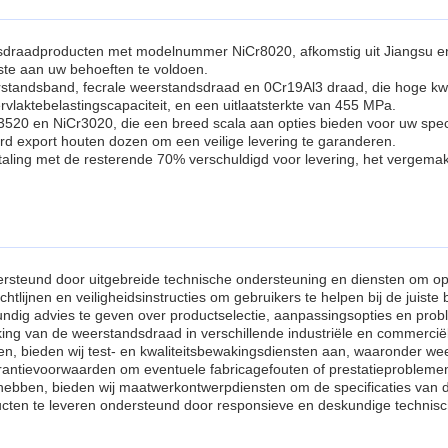
sdraadproducten met modelnummer NiCr8020, afkomstig uit Jiangsu en 
este aan uw behoeften te voldoen.
standsband, fecrale weerstandsdraad en 0Cr19Al3 draad, die hoge kwa
vlaktebelastingscapaciteit, en een uitlaatsterkte van 455 MPa.
r3520 en NiCr3020, die een breed scala aan opties bieden voor uw spec
rd export houten dozen om een veilige levering te garanderen.
aling met de resterende 70% verschuldigd voor levering, het vergemak
rsteund door uitgebreide technische ondersteuning en diensten om opt
ichtlijnen en veiligheidsinstructies om gebruikers te helpen bij de juist
dig advies te geven over productselectie, aanpassingsopties en prob
erking van de weerstandsdraad in verschillende industriële en commerci
n, bieden wij test- en kwaliteitsbewakingsdiensten aan, waaronder w
rantievoorwaarden om eventuele fabricagefouten of prestatieproblemen
 hebben, bieden wij maatwerkontwerpdiensten om de specificaties van
cten te leveren ondersteund door responsieve en deskundige technisc