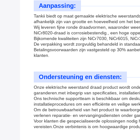
Aanpassing:
Tankii biedt op maat gemaakte elektrische weerstand
afhankelijk zijn van grootte en hoeveelheid om het b
Wij leveren fijne ronde draadvormen, waaronder weer
NiCr8020-draad is corrosiebestendig., een hoge opper
Bijkomende kwaliteiten zijn NiCr7030, NiCr6015, NiC
De verpakking wordt zorgvuldig behandeld in standaa
Betalingsvoorwaarden zijn vastgesteld op 30% aanbet
klanten.
Ondersteuning en diensten:
Onze elektrische weerstand draad product wordt onde
garanderen.met inbegrip van specificaties, installatier
Ons technische supportteam is beschikbaar om deskun
installatieprocedures om een efficiënte en veilige w
Om de betrouwbaarheid van het product te waarborge
verlenen reparatie- en vervangingsdiensten onder ga
Voor klanten die gespecialiseerde oplossingen nodig
vereisten.Onze verbintenis is om hoogwaardige produ