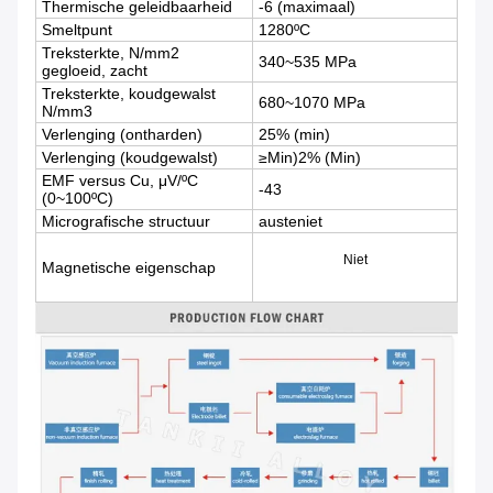
Thermische geleidbaarheid
-6 (maximaal)
Smeltpunt
1280ºC
Treksterkte, N/mm2
340~535 MPa
gegloeid, zacht
Treksterkte, koudgewalst
680~1070 MPa
N/mm3
Verlenging (ontharden)
25% (min)
Verlenging (koudgewalst)
≥Min)2% (Min)
EMF versus Cu, μV/ºC
-43
(0~100ºC)
Micrografische structuur
austeniet
Niet
Magnetische eigenschap