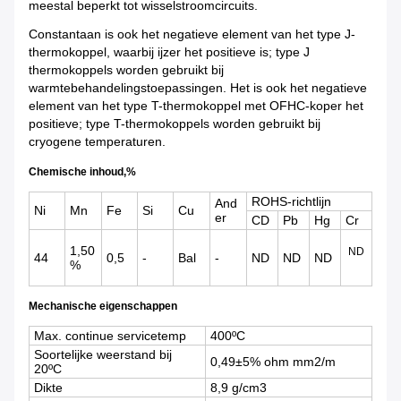
meestal beperkt tot wisselstroomcircuits.
Constantaan is ook het negatieve element van het type J-
thermokoppel, waarbij ijzer het positieve is; type J
thermokoppels worden gebruikt bij
warmtebehandelingstoepassingen. Het is ook het negatieve
element van het type T-thermokoppel met OFHC-koper het
positieve; type T-thermokoppels worden gebruikt bij
cryogene temperaturen.
Chemische inhoud,%
ROHS-richtlijn
And
Ni
Mn
Fe
Si
Cu
er
CD
Pb
Hg
Cr
1,50
ND
44
0,5
-
Bal
-
ND
ND
ND
%
Mechanische eigenschappen
Max. continue servicetemp
400ºC
Soortelijke weerstand bij
0,49±5% ohm mm2/m
20ºC
Dikte
8,9 g/cm3