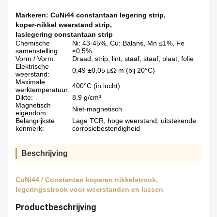
Markeren:
CuNi44 constantaan legering strip
,
koper-nikkel weerstand strip
,
laslegering constantaan strip
Chemische
Ni: 43-45%, Cu: Balans, Mn ≤1%, Fe
samenstelling:
≤0,5%
Vorm / Vorm:
Draad, strip, lint, staaf, staaf, plaat, folie
Elektrische
0,49 ±0,05 μΩ·m (bij 20°C)
weerstand:
Maximale
400°C (in lucht)
werktemperatuur:
Dikte:
8.9 g/cm³
Magnetisch
Niet-magnetisch
eigendom:
Belangrijkste
Lage TCR, hoge weerstand, uitstekende
kenmerk:
corrosiebestendigheid
Beschrijving
CuNi44 / Constantan koperen nikkelstrook,
legeringsstrook voor weerstanden en lassen
Productbeschrijving