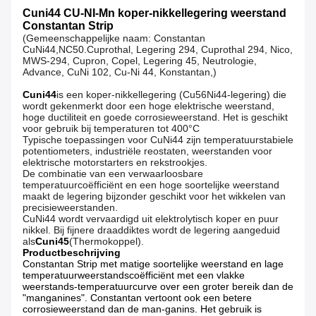
Cuni44 CU-NI-Mn koper-nikkellegering weerstand
Constantan Strip
(Gemeenschappelijke naam: Constantan
CuNi44,NC50.Cuprothal, Legering 294, Cuprothal 294, Nico,
MWS-294, Cupron, Copel, Legering 45, Neutrologie,
Advance, CuNi 102, Cu-Ni 44, Konstantan,)
Cuni44
is een koper-nikkellegering (Cu56Ni44-legering) die
wordt gekenmerkt door een hoge elektrische weerstand,
hoge ductiliteit en goede corrosieweerstand. Het is geschikt
voor gebruik bij temperaturen tot 400°C
Typische toepassingen voor CuNi44 zijn temperatuurstabiele
potentiometers, industriële reostaten, weerstanden voor
elektrische motorstarters en rekstrookjes.
De combinatie van een verwaarloosbare
temperatuurcoëfficiënt en een hoge soortelijke weerstand
maakt de legering bijzonder geschikt voor het wikkelen van
precisieweerstanden.
CuNi44 wordt vervaardigd uit elektrolytisch koper en puur
nikkel. Bij fijnere draaddiktes wordt de legering aangeduid
als
Cuni45
(Thermokoppel).
Productbeschrijving
Constantan Strip met matige soortelijke weerstand en lage
temperatuurweerstandscoëfficiënt met een vlakke
weerstands-temperatuurcurve over een groter bereik dan de
"manganines". Constantan vertoont ook een betere
corrosieweerstand dan de man-ganins. Het gebruik is