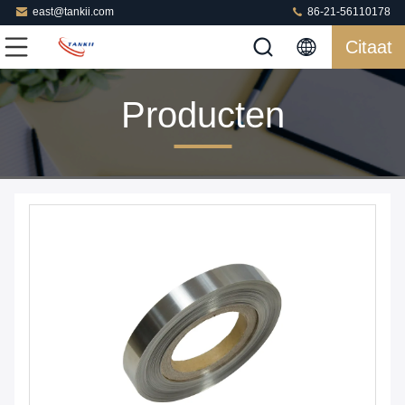
east@tankii.com
86-21-56110178
Citaat
Producten