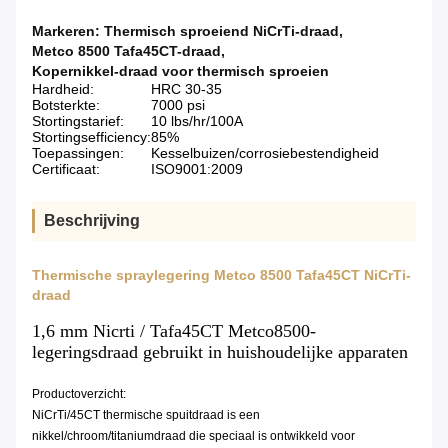
Markeren:
Thermisch sproeiend NiCrTi-draad
,
Metco 8500 Tafa45CT-draad
,
Kopernikkel-draad voor thermisch sproeien
Hardheid:
HRC 30-35
Botsterkte:
7000 psi
Stortingstarief:
10 lbs/hr/100A
Stortingsefficiency:
85%
Toepassingen:
Kesselbuizen/corrosiebestendigheid
Certificaat:
ISO9001:2009
Beschrijving
Thermische spraylegering Metco 8500 Tafa45CT NiCrTi-
draad
1,6 mm Nicrti / Tafa45CT Metco8500-
legeringsdraad gebruikt in huishoudelijke apparaten
Productoverzicht:
NiCrTi/45CT thermische spuitdraad is een
nikkel/chroom/titaniumdraad die speciaal is ontwikkeld voor