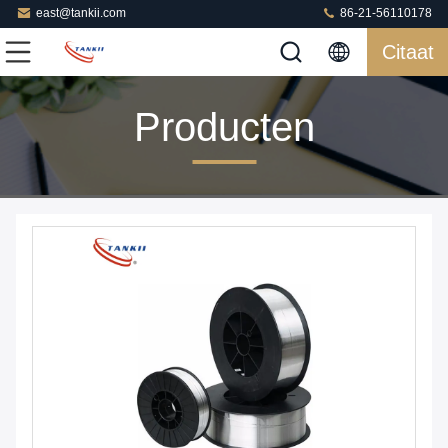
east@tankii.com
86-21-56110178
Citaat
Producten