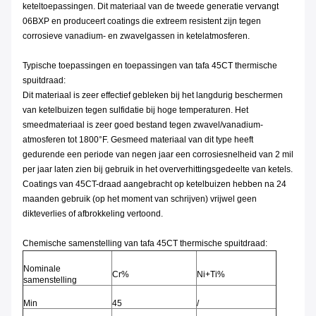
keteltoepassingen. Dit materiaal van de tweede generatie vervangt
06BXP en produceert coatings die extreem resistent zijn tegen
corrosieve vanadium- en zwavelgassen in ketelatmosferen.
Typische toepassingen en toepassingen van tafa 45CT thermische
spuitdraad:
Dit materiaal is zeer effectief gebleken bij het langdurig beschermen
van ketelbuizen tegen sulfidatie bij hoge temperaturen. Het
smeedmateriaal is zeer goed bestand tegen zwavel/vanadium-
atmosferen tot 1800°F. Gesmeed materiaal van dit type heeft
gedurende een periode van negen jaar een corrosiesnelheid van 2 mil
per jaar laten zien bij gebruik in het oververhittingsgedeelte van ketels.
Coatings van 45CT-draad aangebracht op ketelbuizen hebben na 24
maanden gebruik (op het moment van schrijven) vrijwel geen
dikteverlies of afbrokkeling vertoond.
Chemische samenstelling van tafa 45CT thermische spuitdraad:
Nominale
Cr%
Ni+Ti%
samenstelling
Min
45
/