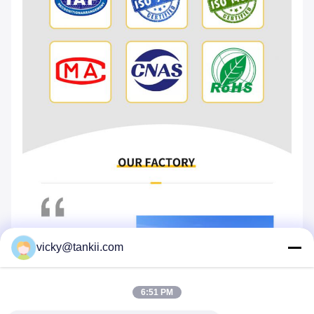
vicky@tankii.com
6:51 PM