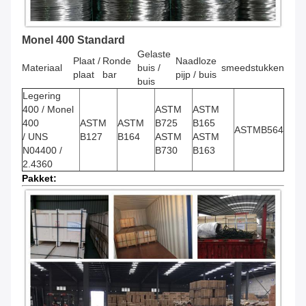
Monel 400 Standard
Gelaste
Plaat /
Ronde
Naadloze
Materiaal
buis
/
smeedstukken
plaat
bar
pijp /
buis
buis
Legering
400 / Monel
ASTM
ASTM
400
ASTM
ASTM
B725
B165
ASTMB564
/ UNS
B127
B164
ASTM
ASTM
N04400 /
B730
B163
2.4360
Pakket: