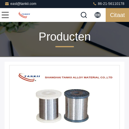
east@tankii.com
86-21-56110178
Citaat
Producten