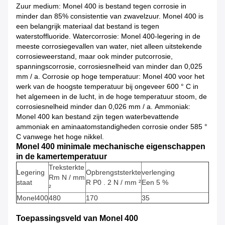
Zuur medium: Monel 400 is bestand tegen corrosie in
minder dan 85% consistentie van zwavelzuur.
Monel 400 is
een belangrijk materiaal dat bestand is tegen
waterstoffluoride.
Watercorrosie: Monel 400-legering in de
meeste corrosiegevallen van water, niet alleen uitstekende
corrosieweerstand, maar ook minder putcorrosie,
spanningscorrosie, corrosiesnelheid van minder dan 0,025
mm / a.
Corrosie op hoge temperatuur: Monel 400 voor het
werk van de hoogste temperatuur bij ongeveer 600 ° C in
het algemeen in de lucht, in de hoge temperatuur stoom, de
corrosiesnelheid minder dan 0,026 mm / a.
Ammoniak:
Monel 400 kan bestand zijn tegen waterbevattende
ammoniak en aminaatomstandigheden corrosie onder 585 °
C vanwege het hoge nikkel.
Monel 400 minimale mechanische eigenschappen
in de kamertemperatuur
Treksterkte
Legering
Opbrengststerkte
verlenging
Rm N / mm
staat
R
P0
.
2
N / mm
²
Een
5
%
²
Monel400
480
170
35
Toepassingsveld van Monel 400