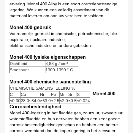
ervaring.
Monel 400 Alloy is een soort corrosiebestendige
legering.
We kunnen een volledig assortiment van dit
materiaal leveren om aan uw vereisten te voldoen.
Monel 400-gebruik
Voornamelijk gebruikt in chemische, petrochemische, olie-
exploratie, nucleaire industrie,
elektronische industrie en andere gebieden.
Monel 400 fysieke eigenschappen
Dichtheid
8,83 g /
cm³
Smeltpunt
1300-1390
° C
Monel 400 chemische samenstelling
CHEMISCHE SAMENSTELLING %
Monel 400
C
Cu
Ni
Fe
Mn
Si
S
≤0.30
28.0~34.0
≥63.0
≤2.5
≤2.0
≤0.5
≤0.024
Corrosiebestendigheid
Monel 400-legering in het fluoride gas, zoutzuur, zwavelzuur,
waterstoffluoride en hun derivaten hebben een zeer goede
corrosiebestendigheidseigenschap en hebben een betere
corrosieweerstand dan de koperlegering in het zeewater.