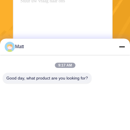
Matt
Verzend
9:17 AM
Good day, what product are you looking for?
Shanghai Tankii Alloy Material Co.,Ltd
east@tankii.com
86-21-56110178
1900 Mudanjiang Road, Bao
shan District, 201999, Shan