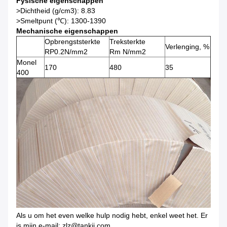
Fysische eigenschappen
>Dichtheid (g/cm3): 8.83
>Smeltpunt (℃): 1300-1390
Mechanische eigenschappen
Opbrengststerkte
Treksterkte
Verlenging, %
RP0.2N/mm2
Rm N/mm2
Monel
170
480
35
400
Als u om het even welke hulp nodig hebt, enkel weet het. Er
is mijn e-mail: zlz@tankii.com