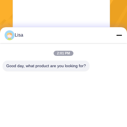
Lisa
Verzend
2:01 PM
Good day, what product are you looking for?
Shanghai Tankii Alloy Material Co.,Ltd
east@tankii.com
86-21-56110178
1900 Mudanjiang Road, Bao
shan District, 201999, Shan
ghai, China