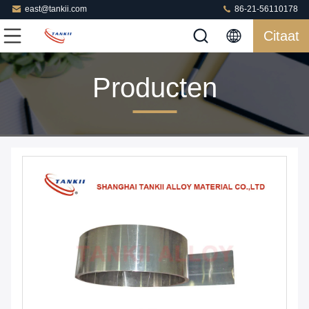
east@tankii.com
86-21-56110178
Citaat
Producten