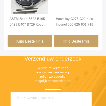
ASTM B444 B622 B165
Hastelloy C276 C22 buis
Ty
B423 B407 B729 Koud
Inconel 600 625 601 718
Ch
nt
getrokken gewalste
naadloos nikkel legering
Al
Hastelloy C22 C276 X
staal buis Monel 400 K500
Krijg Beste Prijs
Krijg Beste Prijs
Incoloy 800 825 Inconel
buis
600 625 718 X750 Monel
400 K500 naadloos
Verzend uw onderzoek
nikkellegeringsbuis
Gelieve te verzenden 
ons uw verzoek en wij 
zullen zo spoedig 
mogelijk antwoorden op 
u.