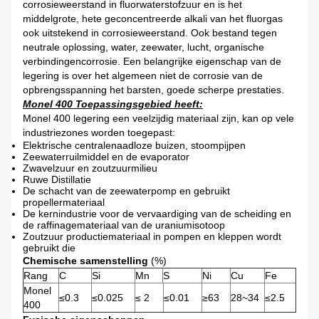
corrosieweerstand in fluorwaterstofzuur en is het
middelgrote, hete geconcentreerde alkali van het fluorgas
ook uitstekend in corrosieweerstand. Ook bestand tegen
neutrale oplossing, water, zeewater, lucht, organische
verbindingencorrosie. Een belangrijke eigenschap van de
legering is over het algemeen niet de corrosie van de
opbrengsspanning het barsten, goede scherpe prestaties.
Monel 400 Toepassingsgebied heeft:
Monel 400 legering een veelzijdig materiaal zijn, kan op vele
industriezones worden toegepast:
Elektrische centralenaadloze buizen, stoompijpen
Zeewaterruilmiddel en de evaporator
Zwavelzuur en zoutzuurmilieu
Ruwe Distillatie
De schacht van de zeewaterpomp en gebruikt
propellermateriaal
De kernindustrie voor de vervaardiging van de scheiding en
de raffinagemateriaal van de uraniumisotoop
Zoutzuur productiemateriaal in pompen en kleppen wordt
gebruikt die
Chemische samenstelling
(%)
Rang
C
Si
Mn
S
Ni
Cu
Fe
Monel
≤0.3
≤0.025
≤ 2
≤0.01
≥63
28~34
≤2.5
400