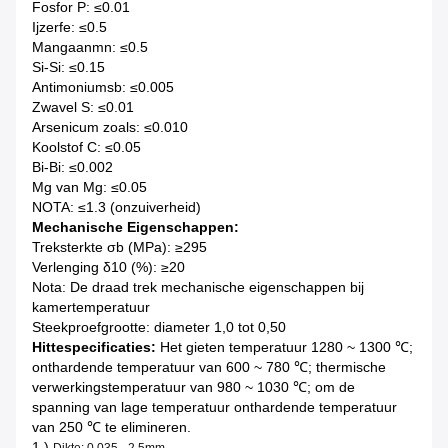
Fosfor P: ≤0.01
Ijzerfe: ≤0.5
Mangaanmn: ≤0.5
Si-Si: ≤0.15
Antimoniumsb: ≤0.005
Zwavel S: ≤0.01
Arsenicum zoals: ≤0.010
Koolstof C: ≤0.05
Bi-Bi: ≤0.002
Mg van Mg: ≤0.05
NOTA: ≤1.3 (onzuiverheid)
Mechanische Eigenschappen:
Treksterkte σb (MPa): ≥295
Verlenging δ10 (%): ≥20
Nota: De draad trek mechanische eigenschappen bij
kamertemperatuur
Steekproefgrootte: diameter 1,0 tot 0,50
Hittespecificaties:
Het gieten temperatuur 1280 ~ 1300 ℃;
onthardende temperatuur van 600 ~ 780 ℃; thermische
verwerkingstemperatuur van 980 ~ 1030 ℃; om de
spanning van lage temperatuur onthardende temperatuur
van 250 ℃ te elimineren.
1 )