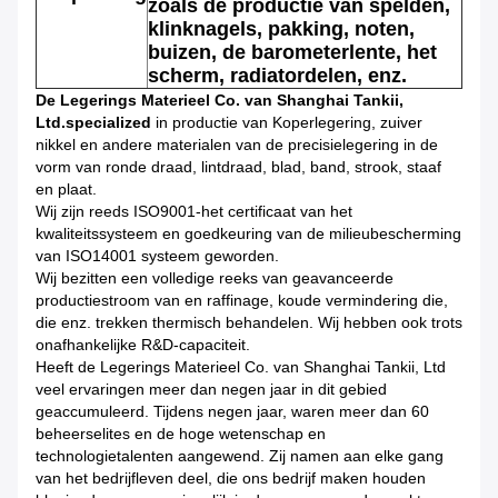
zoals de productie van spelden,
klinknagels, pakking, noten,
buizen, de barometerlente, het
scherm, radiatordelen, enz.
De Legerings Materieel Co. van Shanghai Tankii,
Ltd.specialized
in productie van Koperlegering, zuiver
nikkel en andere materialen van de precisielegering in de
vorm van ronde draad, lintdraad, blad, band, strook, staaf
en plaat.
Wij zijn reeds ISO9001-het certificaat van het
kwaliteitssysteem en goedkeuring van de milieubescherming
van ISO14001 systeem geworden.
Wij bezitten een volledige reeks van geavanceerde
productiestroom van en raffinage, koude vermindering die,
die enz. trekken thermisch behandelen. Wij hebben ook trots
onafhankelijke R&D-capaciteit.
Heeft de Legerings Materieel Co. van Shanghai Tankii, Ltd
veel ervaringen meer dan negen jaar in dit gebied
geaccumuleerd. Tijdens negen jaar, waren meer dan 60
beheerselites en de hoge wetenschap en
technologietalenten aangewend. Zij namen aan elke gang
van het bedrijfleven deel, die ons bedrijf maken houden