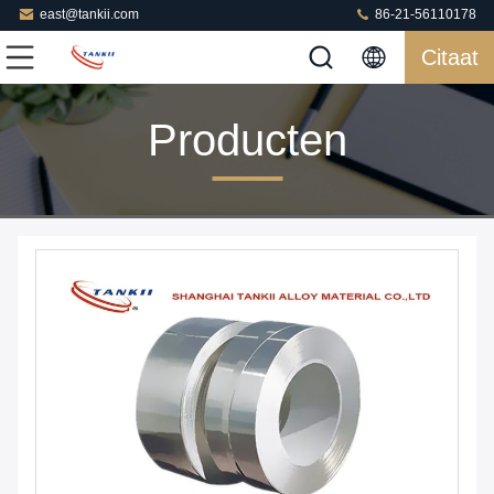
east@tankii.com
86-21-56110178
Citaat
Producten