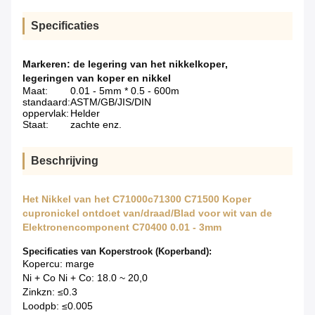
Specificaties
Markeren:
de legering van het nikkelkoper
,
legeringen van koper en nikkel
Maat:
0.01 - 5mm * 0.5 - 600m
standaard:
ASTM/GB/JIS/DIN
oppervlak:
Helder
Staat:
zachte enz.
Beschrijving
Het Nikkel van het C71000c71300 C71500 Koper
cupronickel ontdoet van/draad/Blad voor wit van de
Elektronencomponent C70400 0.01 - 3mm
Specificaties van Koperstrook (Koperband):
Kopercu: marge
Ni + Co Ni + Co: 18.0 ~ 20,0
Zinkzn: ≤0.3
Loodpb: ≤0.005