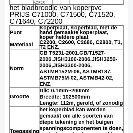
KOPER
het bladbroodje van koperpvc
PRIJS C71000, C71500, C71520,
C71640, C72200
Koperplaat, Koperblad, met de
Punt
hand gemaakte koperplaat,
koper heldere plaat
C2200, C2600, C2680, C2800, T1,
Materiaal
T2 ENZ.
GB T5231-2001.GB/T1527-
2006.JISH3100-2006,JISH3250-
2006,JISH3300-2006,
Norm
ASTMB152M-06, ASTMB187,
ASTMB75M-02, ASTMB42-02,
ENZ.
Dik: 0.1mm~200mm
Grootte
Breedte: 102500mm
Lengte: 112m, gerold, of zonodig
het koperblad kan worden
gemaakt om alle soorten van
diepe tekening en het buigen
spanningscomponenten te doen,
Toepassing