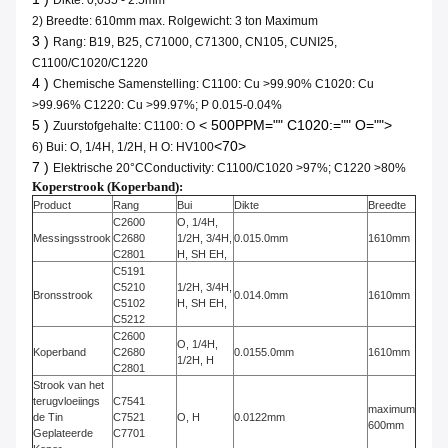
Dikte: 0,035 - 2.5mm
2) Breedte: 610mm max. Rolgewicht: 3 ton Maximum
3 )
Rang: B19, B25, C71000, C71300, CN105, CUNI25,
C1100/C1020/C1220
4 )
Chemische Samenstelling: C1100: Cu >99.90% C1020: Cu
>99.96% C1220: Cu >99.97%; P 0.015-0.04%
5 )
< 500PPM="" C1020:="" O="">
Zuurstofgehalte: C1100: O
<70>
6) Bui: O, 1/4H, 1/2H, H O: HV100
7 )
Elektrische 20°CConductivity: C1100/C1020 >97%; C1220 >80%
Koperstrook (Koperband):
Product
Rang
Bui
Dikte
Breedte
C2600
O, 1/4H,
Messingsstrook
C2680
1/2H, 3/4H,
0.015.0mm
1610mm
C2801
H, SH EH,
C5191
C5210
1/2H, 3/4H,
Bronsstrook
0.014.0mm
1610mm
C5102
H, SH EH,
C5212
C2600
O, 1/4H,
Koperband
C2680
0.0155.0mm
1610mm
1/2H, H
C2801
Strook van het
terugvloeiings
C7541
maximum
de Tin
C7521
O, H
0.0122mm
600mm
Geplateerde
C7701