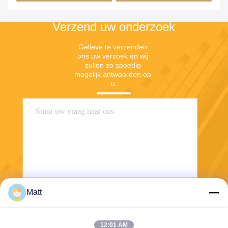
Verzend uw onderzoek
Gelieve te verzenden 
ons uw verzoek en wij 
zullen zo spoedig 
mogelijk antwoorden op 
u.
Matt
Verzend
12:01 AM