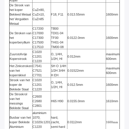
Koper
De Strook van
het koper
CuZn90,
Bekleed Metaal
CuZn10,
F18, F11
0.013.55mm
1600mm
het Vergulden
CuZn85
Metaal
C17200
TB00
De Stroken van
C17000
TD01-04
het
C17300
TF00
0.0122.0mm
1600mm
koperberyllium
C17500
TH01-04
C17510
TM00-08
C1020
Zuurstofvrije
O, 1/4H,
maximum
C1201
0.012mm
Koperstrook
1/2H, Hl
600mm
C1220
Het Zinkstroken
C7541
SH O 1/4H
maximum
van het
C7521
1/2H 3/4H
0.01522mm
600mm
kopernikkel
C7701
H EH
Strook van het
C1020
O, 1/4H,
koper de
C1201
0.012.5mm
1600mm
1/2H, Hl
Beklede Staal
C1220
De Strookrol
C2600
van het
C2680
H65 H90
0.0155.0mm
1610mm
messings
C2801
Beklede Staal
aluminium
Busbar van het
1070;
hard,
koper Beklede
C1020c1201
zacht,
0.0112mm
1600mm
Aluminium
C1220
semi-hard