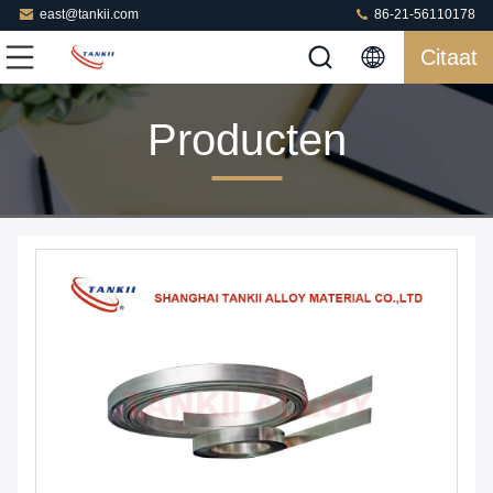
east@tankii.com
86-21-56110178
Citaat
Producten