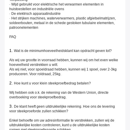
· Wijd gebruikt voor elektrische het verwarmen elementen in
huistoestellen en industriële ovens
· De elektrisch apparaatindustrie
· Het strijken machines, waterverwarmers, plastic afgietselmatrijzen,
soldeerbouten, metaal in de schede gestoken tubulaire elementen,
patroonelementen
FAQ
1.
Wat is de minimumhoeveelheidsklant kan opdracht geven tot?
Als wij uw grootte in voorraad hebben, kunnen wij om het even welke
hoeveelheid verstrekken u wilt.
Als wij niet, voor spoeldraad hebben, kunnen wij 1 spoel, over 2-3kg
produceren. Voor roldraad, 25kg.
2.
Hoe kunt u voor klein steekproefbedrag betalen?
Wij hebben ook o.k. de rekening van de Western Union, directe
overboeking voor steekproefbedrag.
3.
De klant heeft geen uitdrukkelijke rekening. Hoe ons de levering
voor steekproeforde zullen schikken?
Enkel behoefte om uw adresinformatie te verstrekken, zullen wij de
uitdrukkelijke kosten controleren, kunt u de uitdrukkelijke kosten
samen met steekproefwaarde schikken.