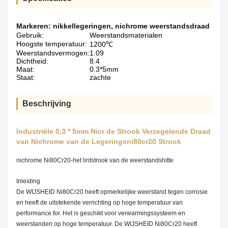
Markeren:
nikkellegeringen
,
nichrome weerstandsdraad
Gebruik:
Weerstandsmaterialen
Hoogste temperatuur:
1200℃
Weerstandsvermogen:
1.09
Dichtheid:
8.4
Maat:
0.3*5mm
Staat:
zachte
Beschrijving
Industriële 0,3 * 5mm Nicr de Strook Verzegelende Draad
van Nichrome van de Legeringsni80cr20 Strook
nichrome Ni80Cr20-het lintstrook van de weerstandshitte
Inleiding
De WIJSHEID Ni80Cr20 heeft opmerkelijke weerstand tegen corrosie
en heeft de uitstekende verrichting op hoge temperatuur van
performance.for. Het is geschikt voor verwarmingssysteem en
weerstanden op hoge temperatuur. De WIJSHEID Ni80Cr20 heeft