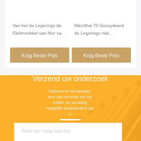
a
Van het de Legerings de
Nikrothal 70 Geoxydeerd
On
Elektronikkel van Nicr van
de Legerings niet
Re
de Karma6j22 Weerstand
Magnetisch van
1m
Draad van Chrome
Nikkelchrome Onthard
Krijg Beste Prijs
Krijg Beste Prijs
Verzend uw onderzoek
Gelieve te verzenden 
ons uw verzoek en wij 
zullen zo spoedig 
mogelijk antwoorden op 
u.