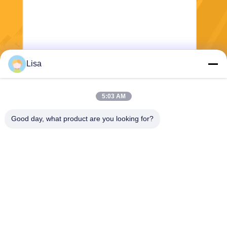
Lisa
Verzend
5:03 AM
Good day, what product are you looking for?
Shanghai Tankii Alloy Material Co.,Ltd
east@tankii.com
86-21-56110178
1900 Mudanjiang Road, Bao
shan District, 201999, Shan
ghai, China