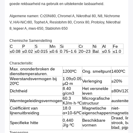
goede rekbaarheid na gebruik en uitstekende lasbaarheid.
Algemene namen: Cr20Ni80, Chromel A, Nikrothal 80, N8, Nichrome
V, HAI-NiCr80, Tophet A, Resistohm 80, Cronix 80, Protoloy, Nikrothal
8, legeer A, mws-650, Stablohm 650
Chemische Samenstelling
C
P
S
Mn
Si
Cr
Ni
Al
Fe
≤0.08
≤0.02
≤0.015
≤0.6
0.75~1.6
20~23
Bal.
≤0.5
≤1.0
Characterisitic
Max. ononderbroken de
1200ºC
Ong. smeltpunt
1400ºC
diensttemperaturen.
Weerstandsvermogen bij
1.09±0.05
Verlenging
≥20%
20ºC
μΩ·m
8.40
Het versnelde
Dichtheid
≥80h/1200
g/cm3
leven
60.3
Micrografische
Warmtegeleidingsvermogen
austenite
KJ/m·h·ºC
structuur
Coëfficiënt van
18.0
Magnetische
niet-
lijnenuitbreiding
α×10-6/ºC
eigenschappen
magnetisch
Draad, lint,
0,440
Beschikbare
Specifieke hitte
strook, bar,
J/g·ºC
vormen
blad, pijp
Toepassing