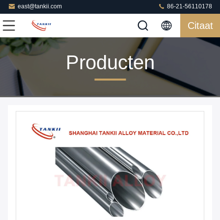
east@tankii.com
86-21-56110178
Citaat
Producten