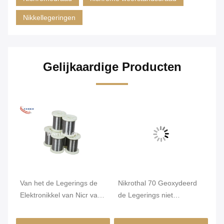
Nikkellegeringen
Gelijkaardige Producten
a
Van het de Legerings de
Nikrothal 70 Geoxydeerd
On
Elektronikkel van Nicr van
de Legerings niet
Re
de Karma6j22 Weerstand
Magnetisch van
1m
Draad van Chrome
Nikkelchrome Onthard