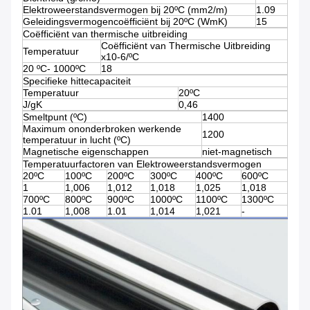
Elektroweerstandsvermogen bij 20ºC (mm2/m)
1.09
Geleidingsvermogencoëfficiënt bij 20ºC (WmK)
15
Coëfficiënt van thermische uitbreiding
Coëfficiënt van Thermische Uitbreiding
Temperatuur
x10-6/ºC
20 ºC- 1000ºC
18
Specifieke hittecapaciteit
Temperatuur
20ºC
J/gK
0,46
Smeltpunt (ºC)
1400
Maximum ononderbroken werkende
1200
temperatuur in lucht (ºC)
Magnetische eigenschappen
niet-magnetisch
Temperatuurfactoren van Elektroweerstandsvermogen
20ºC
100ºC
200ºC
300ºC
400ºC
600ºC
1
1,006
1,012
1,018
1,025
1,018
700ºC
800ºC
900ºC
1000ºC
1100ºC
1300ºC
1.01
1,008
1.01
1,014
1,021
-