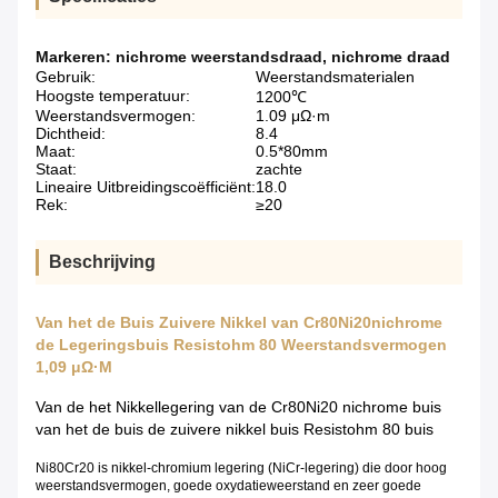
Markeren:
nichrome weerstandsdraad
,
nichrome draad
Gebruik:
Weerstandsmaterialen
Hoogste temperatuur:
1200℃
Weerstandsvermogen:
1.09 μΩ·m
Dichtheid:
8.4
Maat:
0.5*80mm
Staat:
zachte
Lineaire Uitbreidingscoëfficiënt:
18.0
Rek:
≥20
Beschrijving
Van het de Buis Zuivere Nikkel van Cr80Ni20nichrome
de Legeringsbuis Resistohm 80 Weerstandsvermogen
1,09 μΩ·M
Van de het Nikkellegering van de Cr80Ni20 nichrome buis
van het de buis de zuivere nikkel buis Resistohm 80 buis
Ni80Cr20 is nikkel-chromium legering (NiCr-legering) die door hoog
weerstandsvermogen, goede oxydatieweerstand en zeer goede