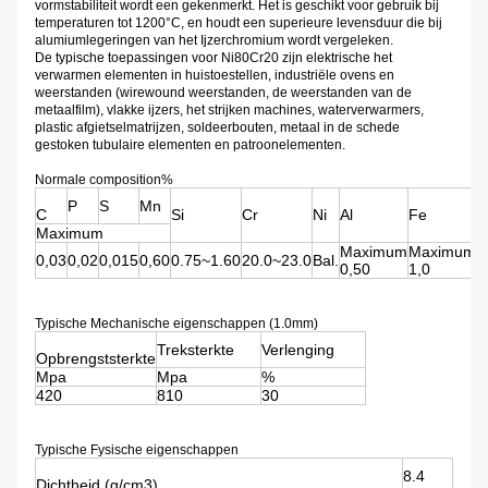
vormstabiliteit wordt een gekenmerkt. Het is geschikt voor gebruik bij
temperaturen tot 1200°C, en houdt een superieure levensduur die bij
alumiumlegeringen van het Ijzerchromium wordt vergeleken.
De typische toepassingen voor Ni80Cr20 zijn elektrische het
verwarmen elementen in huistoestellen, industriële ovens en
weerstanden (wirewound weerstanden, de weerstanden van de
metaalfilm), vlakke ijzers, het strijken machines, waterverwarmers,
plastic afgietselmatrijzen, soldeerbouten, metaal in de schede
gestoken tubulaire elementen en patroonelementen.
Normale composition%
P
S
Mn
C
Si
Cr
Ni
Al
Fe
A
Maximum
Maximum
Maximum
0,03
0,02
0,015
0,60
0.75~1.60
20.0~23.0
Bal.
-
0,50
1,0
Typische Mechanische eigenschappen (1.0mm)
Treksterkte
Verlenging
Opbrengststerkte
Mpa
Mpa
%
420
810
30
Typische Fysische eigenschappen
8.4
Dichtheid (g/cm3)