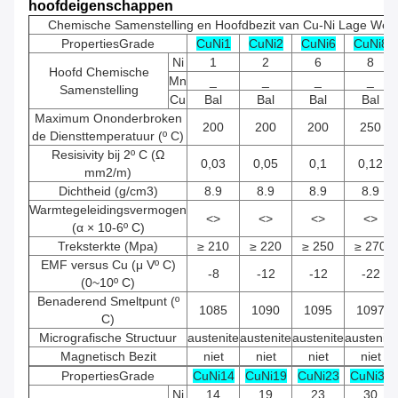
hoofdeigenschappen
Chemische Samenstelling en Hoofdbezit van Cu-Ni Lage Weer
PropertiesGrade
CuNi1
CuNi2
CuNi6
CuNi8
Ni
1
2
6
8
Hoofd Chemische
Mn
_
_
_
_
Samenstelling
Cu
Bal
Bal
Bal
Bal
Maximum Ononderbroken
200
200
200
250
de Diensttemperatuur (º C)
Resisivity bij 2º C (Ω
0,03
0,05
0,1
0,12
mm2/m)
Dichtheid (g/cm3)
8.9
8.9
8.9
8.9
Warmtegeleidingsvermogen
<>
<>
<>
<>
(α × 10-6º C)
Treksterkte (Mpa)
≥ 210
≥ 220
≥ 250
≥ 270
EMF versus Cu (μ Vº C)
-8
-12
-12
-22
(0~10º C)
Benaderend Smeltpunt (º
1085
1090
1095
1097
C)
Micrografische Structuur
austenite
austenite
austenite
austenite
Magnetisch Bezit
niet
niet
niet
niet
PropertiesGrade
CuNi14
CuNi19
CuNi23
CuNi30
Ni
14
19
23
30