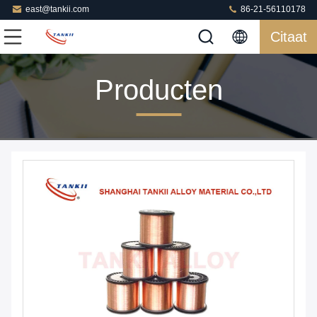
east@tankii.com
86-21-56110178
Citaat
Producten