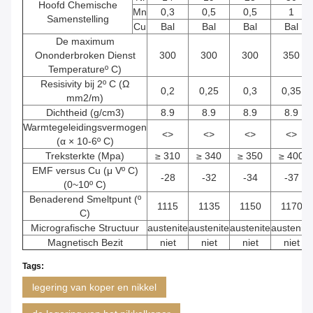
Hoofd Chemische
Mn
0,3
0,5
0,5
1
Samenstelling
Cu
Bal
Bal
Bal
Bal
De maximum
Ononderbroken Dienst
300
300
300
350
Temperatureº C)
Resisivity bij 2º C (Ω
0,2
0,25
0,3
0,35
mm2/m)
Dichtheid (g/cm3)
8.9
8.9
8.9
8.9
Warmtegeleidingsvermogen
<>
<>
<>
<>
(α × 10-6º C)
Treksterkte (Mpa)
≥ 310
≥ 340
≥ 350
≥ 400
EMF versus Cu (μ Vº C)
-28
-32
-34
-37
(0~10º C)
Benaderend Smeltpunt (º
1115
1135
1150
1170
C)
Micrografische Structuur
austenite
austenite
austenite
austenite
Magnetisch Bezit
niet
niet
niet
niet
Tags:
legering van koper en nikkel