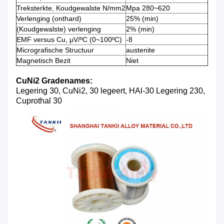
Treksterkte, Koudgewalste N/mm2
Mpa 280~620
Verlenging (onthard)
25% (min)
(Koudgewalste) verlenging
2% (min)
EMF versus Cu, μV/ºC (0~100ºC)
-8
Micrografische Structuur
austenite
Magnetisch Bezit
Niet
CuNi2 Gradenames:
Legering 30, CuNi2, 30 legeert, HAl-30 Legering 230,
Cuprothal 30