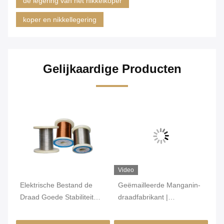
de legering van het nikkelkoper
koper en nikkellegering
Gelijkaardige Producten
Video
Vi
Elektrische Bestand de
Geëmailleerde Manganin-
Su
van
Draad Goede Stabiliteit
draadfabrikant |
ti
e
van het mangaankoper
Geïsoleerde Manganin-
me
voor Zenderweerstand
draad 6J12 6J8 6J11 6J13
me