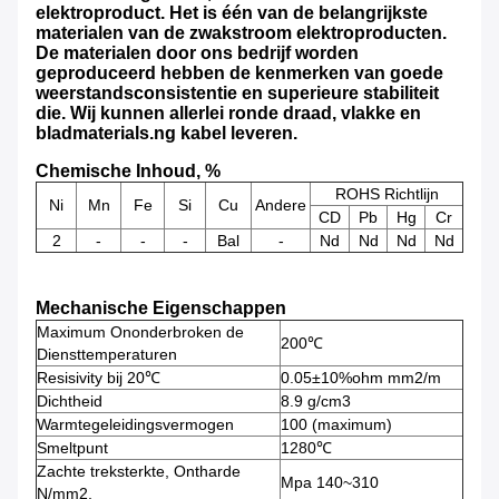
elektroproduct. Het is één van de belangrijkste
materialen van de zwakstroom elektroproducten.
De materialen door ons bedrijf worden
geproduceerd hebben de kenmerken van goede
weerstandsconsistentie en superieure stabiliteit
die. Wij kunnen allerlei ronde draad, vlakke en
bladmaterials.ng kabel leveren.
Chemische Inhoud, %
ROHS Richtlijn
Ni
Mn
Fe
Si
Cu
Andere
CD
Pb
Hg
Cr
2
-
-
-
Bal
-
Nd
Nd
Nd
Nd
Mechanische Eigenschappen
Maximum Ononderbroken de
200℃
Diensttemperaturen
Resisivity bij 20℃
0.05±10%ohm mm2/m
Dichtheid
8.9 g/cm3
Warmtegeleidingsvermogen
100 (maximum)
Smeltpunt
1280℃
Zachte treksterkte, Ontharde
Mpa 140~310
N/mm2,