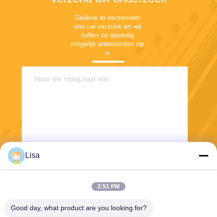
Gelieve te verzenden 
ons uw verzoek en wij 
zullen zo spoedig 
mogelijk antwoorden op 
u.
Lisa
Verzend
2:51 PM
Good day, what product are you looking for?