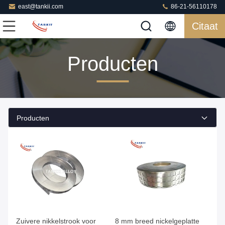
east@tankii.com
86-21-56110178
Citaat
Producten
Producten
Zuivere nikkelstrook voor
8 mm breed nickelgeplatte