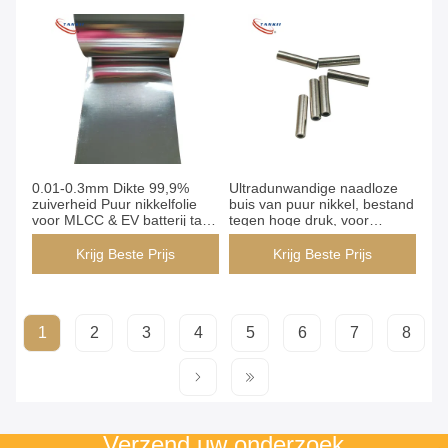
apparatuur
batterijpakket
Thermostaatbesturing
0.01-0.3mm Dikte 99,9%
Ultradunwandige naadloze
zuiverheid Puur nikkelfolie
buis van puur nikkel, bestand
voor MLCC & EV batterij tab
tegen hoge druk, voor
toepassingen
elektronische fittingen
Krijg Beste Prijs
Krijg Beste Prijs
1
2
3
4
5
6
7
8
Verzend uw onderzoek