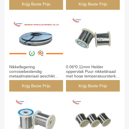
scheepvaart en
voor Medische en Industriële
Krijg Beste Prijs
Krijg Beste Prijs
corrosiebestendige
Toepassingen
toepassingen
Nikkellegering
0.06*0.11mm Helder
corrosiebestendig
oppervlak Puur nikkeldraad
metaalmateriaal geschikt
met hoge temperatuursterkte
voor toepassingen bij hoge
Ni200
temperaturen en chemische
Krijg Beste Prijs
Krijg Beste Prijs
omgevingen