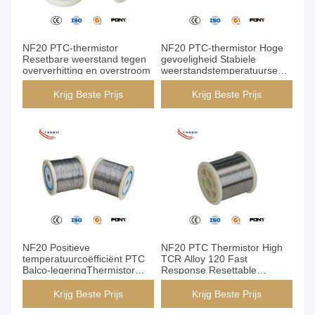
NF20 PTC-thermistor
NF20 PTC-thermistor Hoge
Resetbare weerstand tegen
gevoeligheid Stabiele
oververhitting en overstroom
weerstandstemperatuursensor
voor bewaking van
oververhitting van motor- en
Krijg Beste Prijs
Krijg Beste Prijs
vermogenscomponenten
NF20 Positieve
NF20 PTC Thermistor High
temperatuurcoëfficiënt PTC
TCR Alloy 120 Fast
Balco-legeringThermistor
Response Resettable
Zelfbeperkend
Overcurrent Overheat
Temperatuurverwarmingselement
Protection voor
Krijg Beste Prijs
Krijg Beste Prijs
voor huishoudelijke
stroomvoorziening en