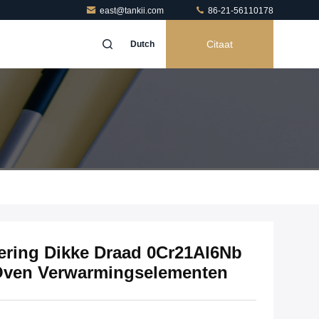
east@tankii.com
86-21-56110178
Citaat
Dutch
ering Dikke Draad 0Cr21Al6Nb
e Oven Verwarmingselementen