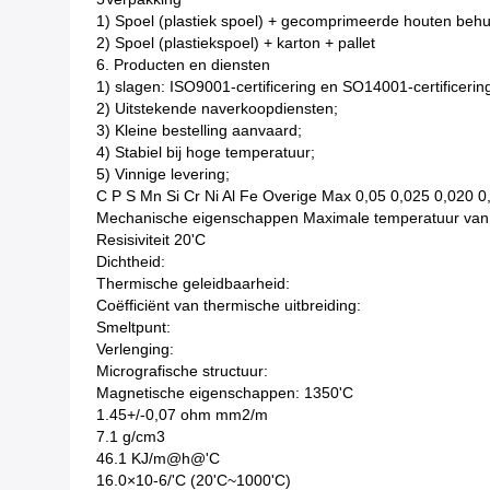
1) Spoel (plastiek spoel) + gecomprimeerde houten behui
2) Spoel (plastiekspoel) + karton + pallet
6. Producten en diensten
1) slagen: ISO9001-certificering en SO14001-certificerin
2) Uitstekende naverkoopdiensten;
3) Kleine bestelling aanvaard;
4) Stabiel bij hoge temperatuur;
5) Vinnige levering;
C P S Mn Si Cr Ni Al Fe Overige Max 0,05 0,025 0,020 0,
Mechanische eigenschappen Maximale temperatuur van 
Resisiviteit 20'C
Dichtheid:
Thermische geleidbaarheid:
Coëfficiënt van thermische uitbreiding:
Smeltpunt:
Verlenging:
Micrografische structuur:
Magnetische eigenschappen: 1350'C
1.45+/-0,07 ohm mm2/m
7.1 g/cm3
46.1 KJ/m@h@'C
16.0×10-6/'C (20'C~1000'C)