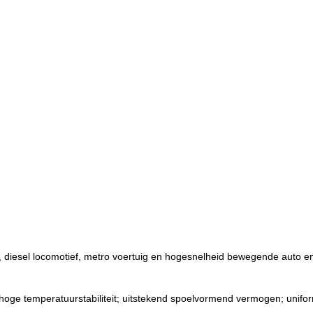
ief, diesel locomotief, metro voertuig en hogesnelheid bewegende auto
d; hoge temperatuurstabiliteit; uitstekend spoelvormend vermogen; uni