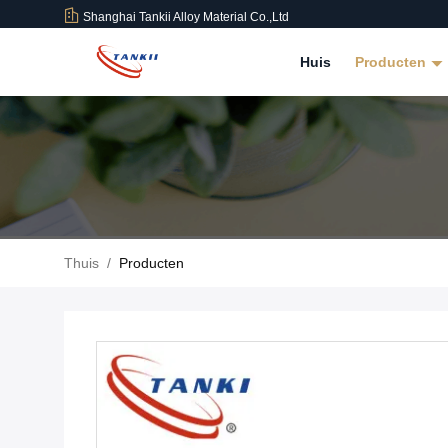
Shanghai Tankii Alloy Material Co.,Ltd
Huis
Producten
Thuis
/
Producten