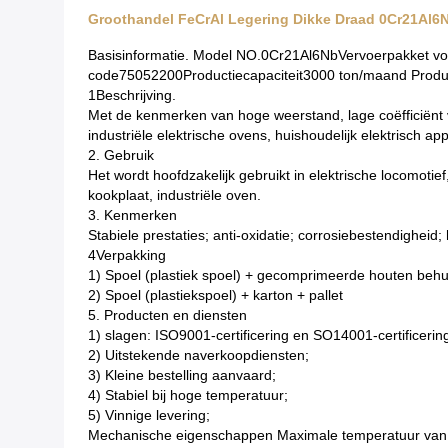
Groothandel FeCrAl Legering Dikke Draad 0Cr21Al6N
Basisinformatie. Model NO.0Cr21Al6NbVervoerpakket vo
code75052200Productiecapaciteit3000 ton/maand Product
1Beschrijving.
Met de kenmerken van hoge weerstand, lage coëfficiënt 
industriële elektrische ovens, huishoudelijk elektrisch ap
2. Gebruik
Het wordt hoofdzakelijk gebruikt in elektrische locomot
kookplaat, industriële oven.
3. Kenmerken
Stabiele prestaties; anti-oxidatie; corrosiebestendighei
4Verpakking
1) Spoel (plastiek spoel) + gecomprimeerde houten behui
2) Spoel (plastiekspoel) + karton + pallet
5. Producten en diensten
1) slagen: ISO9001-certificering en SO14001-certificerin
2) Uitstekende naverkoopdiensten;
3) Kleine bestelling aanvaard;
4) Stabiel bij hoge temperatuur;
5) Vinnige levering;
Mechanische eigenschappen Maximale temperatuur van 