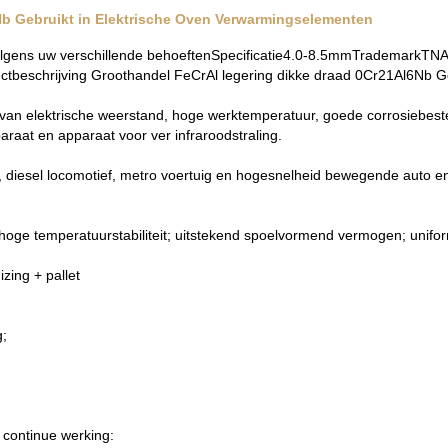
b Gebruikt in Elektrische Oven Verwarmingselementen
lgens uw verschillende behoeftenSpecificatie4.0-8.5mmTrademarkTNA
beschrijving Groothandel FeCrAl legering dikke draad 0Cr21Al6Nb Ge
van elektrische weerstand, hoge werktemperatuur, goede corrosiebesten
paraat en apparaat voor ver infraroodstraling.
ief, diesel locomotief, metro voertuig en hogesnelheid bewegende auto
d; hoge temperatuurstabiliteit; uitstekend spoelvormend vermogen; uni
zing + pallet
g;
continue werking: