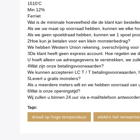
1510'C
Min 12%
Ferriet
Wat is de minimale hoeveelheid die de klant kan bestell
Als we uw maat op voorraad hebben, kunnen we elke hoev
Als we geen spoeldraad hebben, kunnen we 1 spoel prod
2Hoe kun je betalen voor een klein monsterbedrag?
We hebben Western Union rekening, overschrijving voor
3De klant heeft geen express account. Hoe regelen we de
U hoeft alleen uw adresgegevens te verstrekken, we zu
4Wat zijn onze betalingsvoorwaarden?
We kunnen accepteren LC T / T betalingsvoorwaarden, het
5Levert u gratis monsters?
Als u meerdere meters wilt en we hebben voorraad van u
6Wat is onze openingstijd?
Wij zullen u binnen 24 uur via e-mail/telefoon antwoorde
Tags:
draad op hoge temperatuur
elektro het verwarm