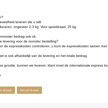
en?
eelheid leveren die u wilt.
uceren, ongeveer 2-3 kg. Voor spoeldraad, 25 kg.
 monster bedrag ook ok.
 levering voor de monster bestelling?
llen de expresskosten controleren, u kunt de expresskosten samen me
 is ook afhankelijk van de levering en het totale bedrag.
w grootte, kunnen we leveren, klant moet de internationale express k
n.
en draad
fecral draad