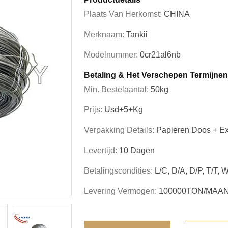
Plaats Van Herkomst:
CHINA
Merknaam:
Tankii
Modelnummer:
0cr21al6nb
Betaling & Het Verschepen Termijnen
Min. Bestelaantal:
50kg
Prijs:
Usd+5+kg
Verpakking Details:
Papieren Doos + Ex
Levertijd:
10 Dagen
Betalingscondities:
L/C, D/A, D/P, T/T, 
Levering Vermogen:
100000TON/MAA