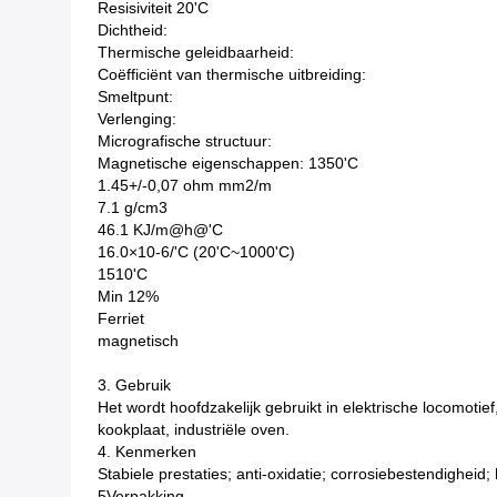
Resisiviteit 20'C
Dichtheid:
Thermische geleidbaarheid:
Coëfficiënt van thermische uitbreiding:
Smeltpunt:
Verlenging:
Micrografische structuur:
Magnetische eigenschappen: 1350'C
1.45+/-0,07 ohm mm2/m
7.1 g/cm3
46.1 KJ/m@h@'C
16.0×10-6/'C (20'C~1000'C)
1510'C
Min 12%
Ferriet
magnetisch
3. Gebruik
Het wordt hoofdzakelijk gebruikt in elektrische locomot
kookplaat, industriële oven.
4. Kenmerken
Stabiele prestaties; anti-oxidatie; corrosiebestendighei
5Verpakking