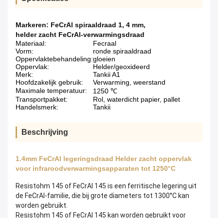
Markeren:
FeCrAl spiraaldraad 1
,
4 mm
,
helder zacht FeCrAl-verwarmingsdraad
Materiaal:
Fecraal
Vorm:
ronde spiraaldraad
Oppervlaktebehandeling:
gloeien
Oppervlak:
Helder/geoxideerd
Merk:
Tankii A1
Hoofdzakelijk gebruik:
Verwarming, weerstand
Maximale temperatuur:
1250 ℃
Transportpakket:
Rol, waterdicht papier, pallet
Handelsmerk:
Tankii
Beschrijving
1.4mm FeCrAl legeringsdraad Helder zacht oppervlak
voor infraroodverwarmingsapparaten tot 1250°C
Resistohm 145 of FeCrAl 145 is een ferritische legering uit
de FeCrAl-familie, die bij grote diameters tot 1300°C kan
worden gebruikt.
Resistohm 145 of FeCrAl 145 kan worden gebruikt voor