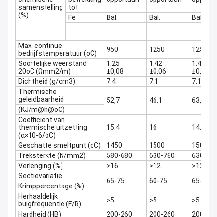
samenstelling
tot
(%)
Fe
Bal.
Bal.
Bal.
Max. continue
950
1250
1250
bedrijfstemperatuur (oC)
Soortelijke weerstand
1.25
1.42
1.42
20oC (Ωmm2/m)
±0,08
±0,06
±0,07
Dichtheid (g/cm3)
7.4
7.1
7.16
Thermische
geleidbaarheid
52,7
46.1
63,2
(KJ/m@h@oC)
Coëfficiënt van
thermische uitzetting
15.4
16
14.7
(α×10-6/oC)
Geschatte smeltpunt (oC)
1450
1500
1500
Treksterkte (N/mm2)
580-680
630-780
630-78
Verlenging (%)
>16
>12
>12
Sectievariatie
65-75
60-75
65-75
Krimppercentage (%)
Herhaaldelijk
>5
>5
>5
buigfrequentie (F/R)
Hardheid (HB)
200-260
200-260
200-26