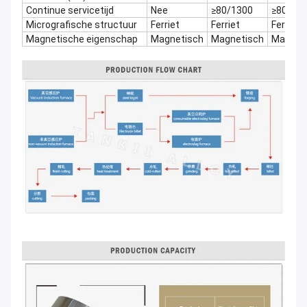
Continue servicetijd
Nee
≥80/1300
≥80/13
Micrografische structuur
Ferriet
Ferriet
Ferriet
Magnetische eigenschap
Magnetisch
Magnetisch
Magnet