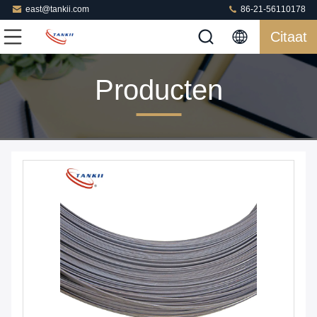
east@tankii.com
86-21-56110178
Citaat
Producten