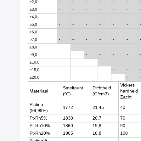
≥
2,0
-
-
-
-
-
-
≥
3,0
-
-
-
-
-
-
≥
4,0
-
-
-
-
-
-
≥
5,0
-
-
-
-
-
-
≥
6,0
-
-
-
-
-
-
≥
7,0
-
-
-
-
-
-
≥
8,0
-
-
-
-
-
≥
9,0
-
-
-
-
≥
10,0
-
-
-
≥
15,0
-
-
≥
20,0
-
Vickers
Smeltpunt
Dichtheid
Materiaal
hardheid
(ºC)
(G/cm3)
Zacht
Platina
1772
21,45
40
(99,99%)
Pt-Rh5%
1830
20,7
70
Pt-Rh10%
1860
19,8
90
Pt-Rh20%
1905
18,8
100
Platina-Ir