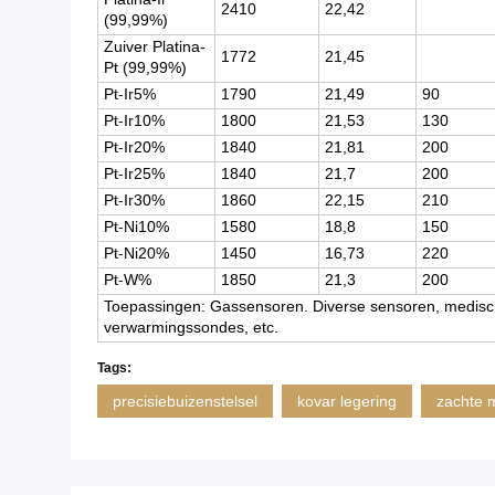
2410
22,42
(99,99%)
Zuiver Platina-
1772
21,45
Pt (99,99%)
Pt-Ir5%
1790
21,49
90
Pt-Ir10%
1800
21,53
130
Pt-Ir20%
1840
21,81
200
Pt-Ir25%
1840
21,7
200
Pt-Ir30%
1860
22,15
210
Pt-Ni10%
1580
18,8
150
Pt-Ni20%
1450
16,73
220
Pt-W%
1850
21,3
200
Toepassingen: Gassensoren. Diverse sensoren, medisc
verwarmingssondes, etc.
Tags:
precisiebuizenstelsel
kovar legering
zachte 