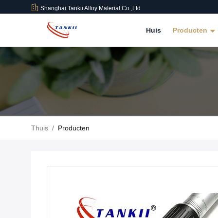
Shanghai Tankii Alloy Material Co.,Ltd
Huis
Producten
Thuis
/
Producten