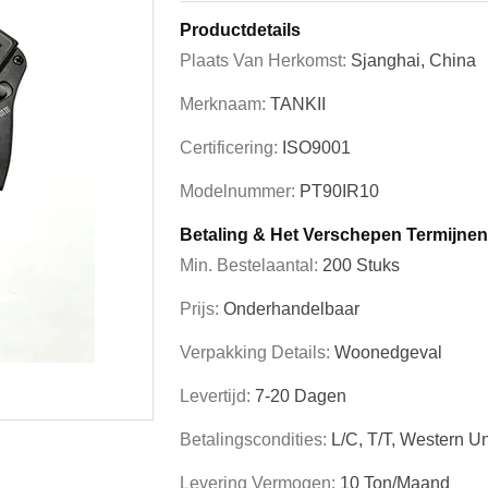
Productdetails
Plaats Van Herkomst:
Sjanghai, China
Merknaam:
TANKII
Certificering:
ISO9001
Modelnummer:
PT90IR10
Betaling & Het Verschepen Termijnen
Min. Bestelaantal:
200 Stuks
Prijs:
Onderhandelbaar
Verpakking Details:
Woonedgeval
Levertijd:
7-20 Dagen
Betalingscondities:
L/C, T/T, Western U
Levering Vermogen:
10 Ton/maand