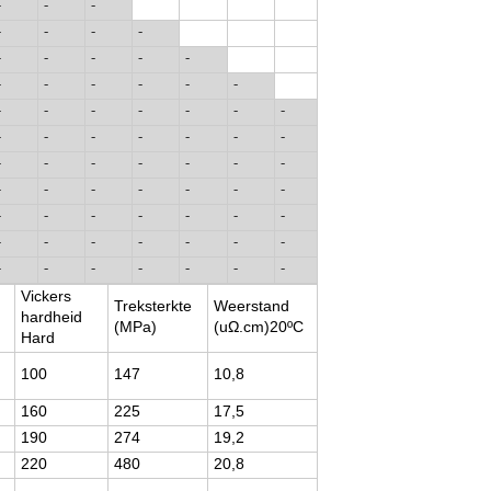
-
-
-
-
-
-
-
-
-
-
-
-
-
-
-
-
-
-
-
-
-
-
-
-
-
-
-
-
-
-
-
-
-
-
-
-
-
-
-
-
-
-
-
-
-
-
-
-
-
-
-
-
-
-
-
-
-
-
-
-
-
-
-
-
-
-
-
Vickers
Treksterkte
Weerstand
hardheid
(MPa)
(uΩ.cm)20ºC
Hard
100
147
10,8
160
225
17,5
190
274
19,2
220
480
20,8