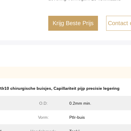
Krijg Beste Prijs
Contact
tIr10 chirurgische buisjes
,
Capillariteit pijp precisie legering
O.D:
0.2mm min.
Vorm:
PtIr-buis