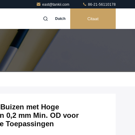
east@tankii.com
86-21-56110178
Citaat
Dutch
g Buizen met Hoge
en 0,2 mm Min. OD voor
e Toepassingen