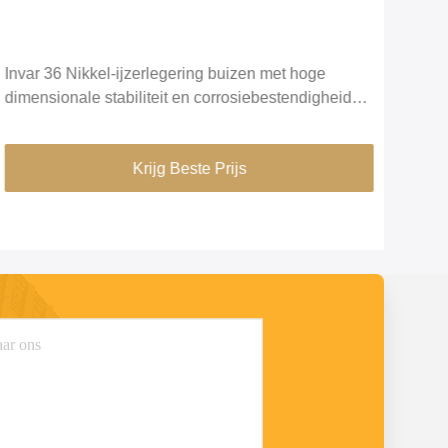
Invar 36 Nikkel-ijzerlegering buizen met hoge
FeN
dimensionale stabiliteit en corrosiebestendigheid
Min
voor precisie-instrumenten
voor
Krijg Beste Prijs