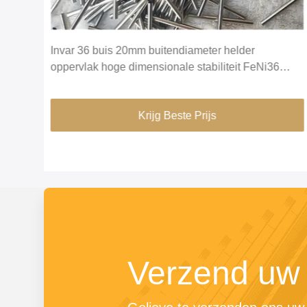
4 mm
Invar 36 buis 20mm buitendiameter helder
oppervlak hoge dimensionale stabiliteit FeNi36
legering precisiebuizen
Krijg Beste Prijs
Verzend uw