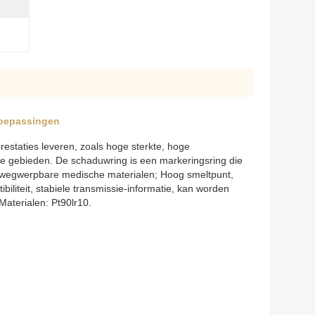
Toepassingen
prestaties leveren, zoals hoge sterkte, hoge
re gebieden. De schaduwring is een markeringsring die
ot wegwerpbare medische materialen; Hoog smeltpunt,
liteit, stabiele transmissie-informatie, kan worden
aterialen: Pt90lr10.