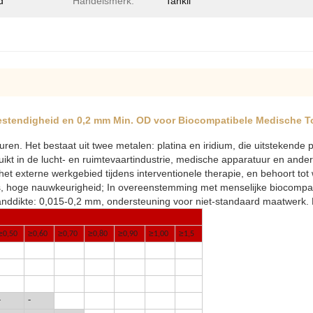
d
Handelsmerk:
Tankii
bestendigheid en 0,2 mm Min. OD voor Biocompatibele Medische 
ren. Het bestaat uit twee metalen: platina en iridium, die uitstekende 
ikt in de lucht- en ruimtevaartindustrie, medische apparatuur en ande
het externe werkgebied tijdens interventionele therapie, en behoort t
 hoge nauwkeurigheid; In overeenstemming met menselijke biocompatibi
anddikte: 0,015-0,2 mm, ondersteuning voor niet-standaard maatwerk. M
≥
≥
≥
≥
≥
≥
≥
0,50
0,60
0,70
0,80
0,90
1,00
1,5
-
-