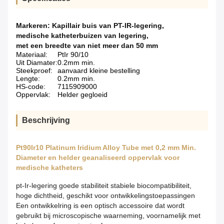
Markeren:
Kapillair buis van PT-IR-legering
,
medische katheterbuizen van legering
,
met een breedte van niet meer dan 50 mm
Materiaal:
PtIr 90/10
Uit Diamater:
0.2mm min.
Steekproef:
aanvaard kleine bestelling
Lengte:
0.2mm min.
HS-code:
7115909000
Oppervlak:
Helder gegloeid
Beschrijving
Pt90Ir10 Platinum Iridium Alloy Tube met 0,2 mm Min.
Diameter en helder geanaliseerd oppervlak voor
medische katheters
pt-Ir-legering goede stabiliteit stabiele biocompatibiliteit,
hoge dichtheid, geschikt voor ontwikkelingstoepassingen
Een ontwikkelring is een optisch accessoire dat wordt
gebruikt bij microscopische waarneming, voornamelijk met