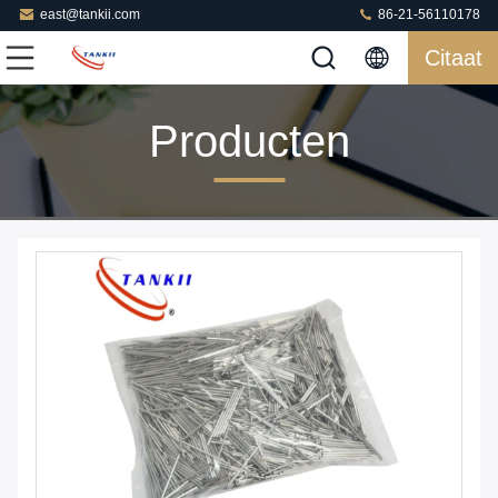
east@tankii.com
86-21-56110178
Citaat
Producten