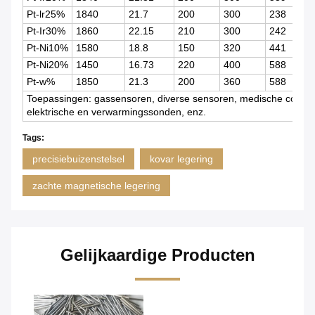
Pt-lr25%
1840
21.7
200
300
238
Pt-Ir30%
1860
22.15
210
300
242
Pt-Ni10%
1580
18.8
150
320
441
Pt-Ni20%
1450
16.73
220
400
588
Pt-w%
1850
21.3
200
360
588
Toepassingen: gassensoren, diverse sensoren, medische comp
elektrische en verwarmingssonden, enz.
Tags:
precisiebuizenstelsel
kovar legering
zachte magnetische legering
Gelijkaardige Producten