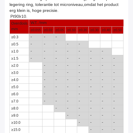
legering ring, tolerantie tot microniveau,omdat het product
erg klein is, hoge precisie.
Pt90lr10.
W.T. /mm
Overdosis
mm
≥
≥
≥
≥
≥
≥
≥
≥
≥
0.015
0.02
0.05
0.10
0.20
0.30
0.40
0.50
0.6
≥
0.3
-
-
-
≥
0.5
-
-
-
-
-
≥
1.0
-
-
-
-
-
-
-
≥
1.5
-
-
-
-
-
-
-
-
-
≥
2.0
-
-
-
-
-
-
-
-
≥
3.0
-
-
-
-
-
-
-
-
≥
4.0
-
-
-
-
-
-
-
-
≥
5.0
-
-
-
-
-
-
-
-
≥
6.0
-
-
-
-
-
-
-
-
≥
7.0
-
-
-
-
-
-
-
-
≥
8.0
-
-
-
-
-
-
-
≥
9.0
-
-
-
-
-
-
≥
10.0
-
-
-
-
-
≥
15.0
-
-
-
-