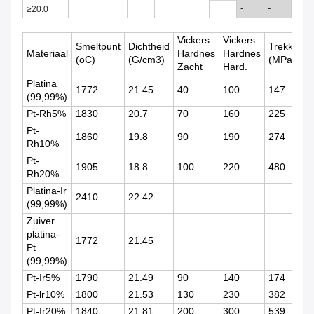
≥
20.0
-
-
-
Vickers
Vickers
Smeltpunt
Dichtheid
Trekkrach
Materiaal
Hardnes
Hardnes
(oC)
(G/cm3)
(MPa)
Zacht
Hard.
Platina
1772
21.45
40
100
147
(99,99%)
Pt-Rh5%
1830
20.7
70
160
225
Pt-
1860
19.8
90
190
274
Rh10%
Pt-
1905
18.8
100
220
480
Rh20%
Platina-Ir
2410
22.42
(99,99%)
Zuiver
platina-
1772
21.45
Pt
(99,99%)
Pt-Ir5%
1790
21.49
90
140
174
Pt-lr10%
1800
21.53
130
230
382
Pt-Ir20%
1840
21.81
200
300
539