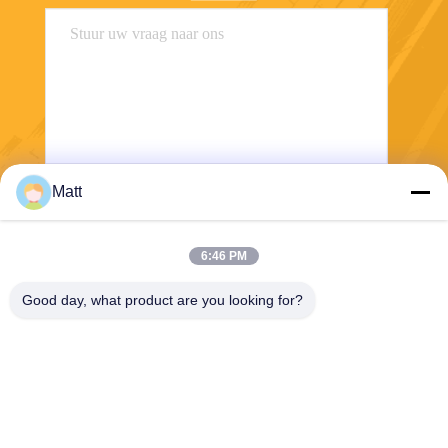
Matt
Verzend
6:46 PM
Good day, what product are you looking for?
Shanghai Tankii Alloy Material Co.,Ltd
east@tankii.com
86-21-56110178
1900 Mudanjiang Road, Bao