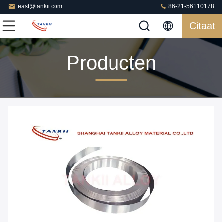
east@tankii.com
86-21-56110178
Citaat
Producten