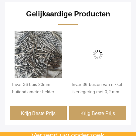
Gelijkaardige Producten
de
Invar 36 buis 20mm
Invar 36-buizen van nikkel-
In
m
buitendiameter helder
ijzerlegering met 0,2 mm
ij
oppervlak hoge
Min. OD en een helder
ho
dimensionale stabiliteit
oppervlak voor hoge
st
Krijg Beste Prijs
Krijg Beste Prijs
FeNi36 legering
dimensie stabiliteit in
co
precisiebuizen
groene gebouwen
pr
Verzend uw onderzoek