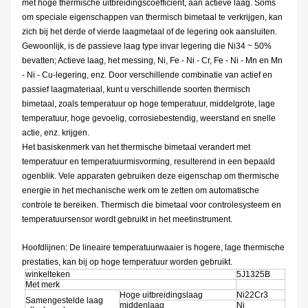
met hoge thermische uitbreidingscoëfficiënt, aan actieve laag. Soms
om speciale eigenschappen van thermisch bimetaal te verkrijgen, kan
zich bij het derde of vierde laagmetaal of de legering ook aansluiten.
Gewoonlijk, is de passieve laag type invar legering die Ni34 ~ 50%
bevatten; Actieve laag, het messing, Ni, Fe - Ni - Cr, Fe - Ni - Mn en Mn
- Ni - Cu-legering, enz. Door verschillende combinatie van actief en
passief laagmateriaal, kunt u verschillende soorten thermisch
bimetaal, zoals temperatuur op hoge temperatuur, middelgrote, lage
temperatuur, hoge gevoelig, corrosiebestendig, weerstand en snelle
actie, enz. krijgen.
Het basiskenmerk van het thermische bimetaal verandert met
temperatuur en temperatuurmisvorming, resulterend in een bepaald
ogenblik. Vele apparaten gebruiken deze eigenschap om thermische
energie in het mechanische werk om te zetten om automatische
controle te bereiken. Thermisch die bimetaal voor controlesysteem en
temperatuursensor wordt gebruikt in het meetinstrument.
Hoofdlijnen: De lineaire temperatuurwaaier is hogere, lage thermische
prestaties, kan bij op hoge temperatuur worden gebruikt.
winkelteken
5J1325B
Met merk
Hoge uitbreidingslaag
Ni22Cr3
Samengestelde laag
middenlaag
Ni