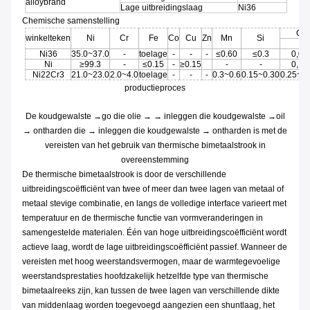
alloybrand
Lage uitbreidingslaag
Ni36
Chemische samenstelling
C
winkelteken
Ni
Cr
Fe
Co
Cu
Zn
Mn
Si
Ni36
35.0~37.0
-
toelage
-
-
-
≤0.60
≤0.3
0,05
Ni
≥99.3
-
≤0.15
-
≥0.15
-
-
0,15
Ni22Cr3
21.0~23.0
2.0~4.0
toelage
-
-
-
0.3~0.6
0.15~0.30
0.25~0
productieproces
De koudgewalste →go die olie → → inleggen die koudgewalste →oil
→ ontharden die → inleggen die koudgewalste → ontharden is met de
vereisten van het gebruik van thermische bimetaalstrook in
overeenstemming
De thermische bimetaalstrook is door de verschillende
uitbreidingscoëfficiënt van twee of meer dan twee lagen van metaal of
metaal stevige combinatie, en langs de volledige interface varieert met
temperatuur en de thermische functie van vormveranderingen in
samengestelde materialen. Één van hoge uitbreidingscoëfficiënt wordt
actieve laag, wordt de lage uitbreidingscoëfficiënt passief. Wanneer de
vereisten met hoog weerstandsvermogen, maar de warmtegevoelige
weerstandsprestaties hoofdzakelijk hetzelfde type van thermische
bimetaalreeks zijn, kan tussen de twee lagen van verschillende dikte
van middenlaag worden toegevoegd aangezien een shuntlaag, het