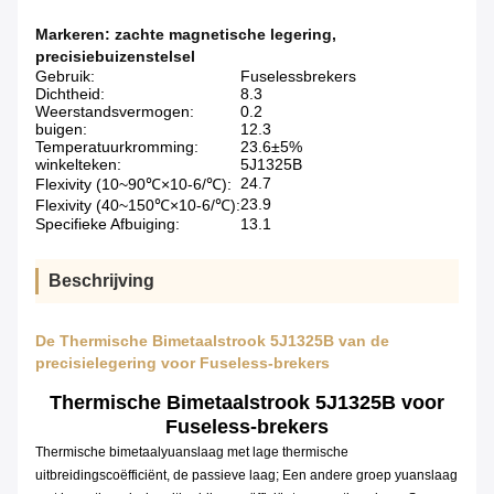
Markeren:
zachte magnetische legering
,
precisiebuizenstelsel
Gebruik:
Fuselessbrekers
Dichtheid:
8.3
Weerstandsvermogen:
0.2
buigen:
12.3
Temperatuurkromming:
23.6±5%
winkelteken:
5J1325B
24.7
Flexivity (10~90℃×10-6/℃):
23.9
Flexivity (40~150℃×10-6/℃):
Specifieke Afbuiging:
13.1
Beschrijving
De Thermische Bimetaalstrook 5J1325B van de
precisielegering voor Fuseless-brekers
Thermische Bimetaalstrook 5J1325B voor
Fuseless-brekers
Thermische bimetaalyuanslaag met lage thermische
uitbreidingscoëfficiënt, de passieve laag; Een andere groep yuanslaag