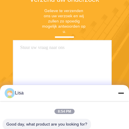
Gelieve te verzenden 
ons uw verzoek en wij 
zullen zo spoedig 
mogelijk antwoorden op 
u.
Lisa
Verzend
8:54 PM
Good day, what product are you looking for?