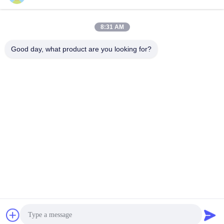
Verzend
8:31 AM
Good day, what product are you looking for?
Shanghai Tankii Alloy Material Co.,Ltd
east@tankii.com
86-21-56110178
1900 Mudanjiang Road, Bao
shan District, 201999, Shan
ghai, China
De Goede Kwaliteit van China Nikkel legeringen koperdraad Leverancier.
Copyright © 2026 Shanghai Tankii Alloy Material Co.,Ltd . Alle rechten
voorbehoudena.