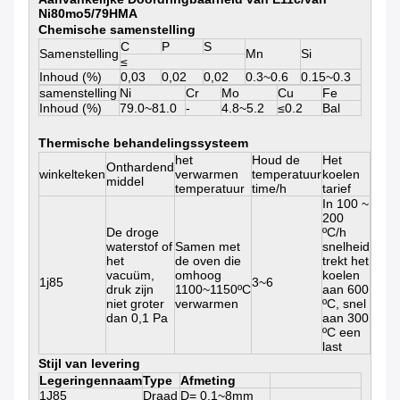
Ni80mo5/79HMA
Chemische samenstelling
C
P
S
Samenstelling
Mn
Si
≤
Inhoud (%)
0,03
0,02
0,02
0.3~0.6
0.15~0.3
samenstelling
Ni
Cr
Mo
Cu
Fe
Inhoud (%)
79.0~81.0
-
4.8~5.2
≤0.2
Bal
Thermische behandelingssysteem
het
Houd de
Het
Onthardend
winkelteken
verwarmen
temperatuur
koelen
middel
temperatuur
time/h
tarief
In 100 ~
200
De droge
ºC/h
waterstof of
Samen met
snelheid
het
de oven die
trekt het
vacuüm,
omhoog
koelen
1j85
3~6
druk zijn
1100~1150ºC
aan 600
niet groter
verwarmen
ºC, snel
dan 0,1 Pa
aan 300
ºC een
last
Stijl van levering
Legeringennaam
Type
Afmeting
1J85
Draad
D= 0.1~8mm