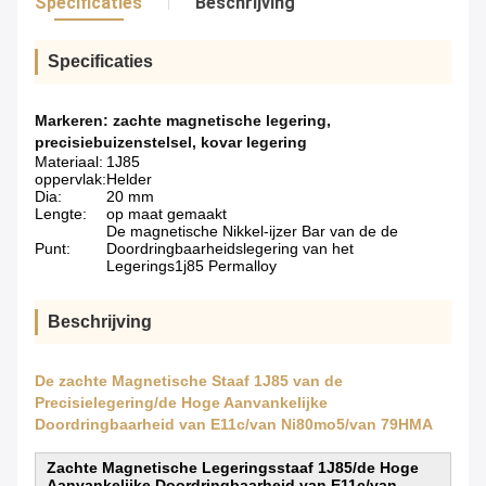
Specificaties
Beschrijving
Specificaties
Markeren:
zachte magnetische legering
,
precisiebuizenstelsel
,
kovar legering
Materiaal:
1J85
oppervlak:
Helder
Dia:
20 mm
Lengte:
op maat gemaakt
De magnetische Nikkel-ijzer Bar van de de
Punt:
Doordringbaarheidslegering van het
Legerings1j85 Permalloy
Beschrijving
De zachte Magnetische Staaf 1J85 van de
Precisielegering/de Hoge Aanvankelijke
Doordringbaarheid van E11c/van Ni80mo5/van 79HMA
Zachte Magnetische Legeringsstaaf 1J85/de Hoge
Aanvankelijke Doordringbaarheid van E11c/van