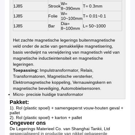
W=
1J85
Strook
T= 0.3mm
8~390mm
W=
1J85
Folie
T= 0.01~0.1
10~100mm
Dia=
1J85
Bar
L= 50~1000
8~100mm
Het zachte magnetische legerings buitenmagnetische
veld onder de actie van gemakkelijke magnetisering,
basis verdwijnt na verwijdering van magnetisch veld van
magnetische inductieintensiteit en magnetische
legeringen.
Toepassing:
Impulstransformator, Relais,
Transformatoren, Magnetische versterker,
Elektromagnetische koppeling, Vernauwingskern en
magnetische beveiliging, Automobielsensoren.
Micro- precisie huidige transformator
Pakket:
1). Rol (plastic spoel) + samengeperst vouw-houten geval +
pallet
2). Rol (plastic spoel) + karton + pallet
Ongeveer ons
De Legerings Materieel Co. van Shanghai Tankii, Ltd
gespecialiseerd in productie van nikkel gebaseerde