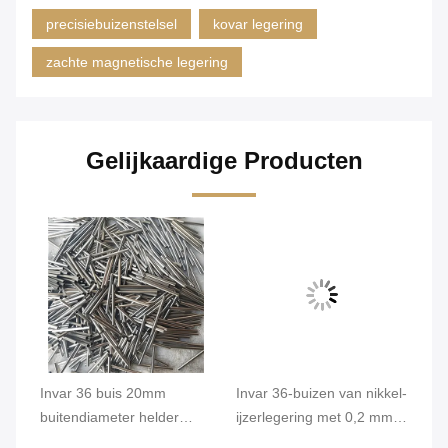
precisiebuizenstelsel
kovar legering
zachte magnetische legering
Gelijkaardige Producten
de
Invar 36 buis 20mm
Invar 36-buizen van nikkel-
In
m
buitendiameter helder
ijzerlegering met 0,2 mm
ij
oppervlak hoge
Min. OD en een helder
ho