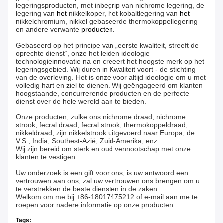
legeringsproducten, met inbegrip van nichrome legering, de
legering van
het
nikkelkoper, het kobaltlegering van
het
nikkelchromium, nikkel gebaseerde thermokoppellegering
en andere verwante
producten.
Gebaseerd op het principe van „eerste kwaliteit, streeft de
oprechte dienst“, onze het leiden ideologie
technologieinnovatie na en creeert het hoogste merk op het
legeringsgebied. Wij duren in Kwaliteit voort - de stichting
van de overleving. Het is onze voor altijd ideologie om u met
volledig hart en ziel te dienen. Wij geëngageerd om klanten
hoogstaande, concurrerende producten en de perfecte
dienst over de hele wereld aan te bieden.
Onze producten, zulke ons nichrome draad, nichrome
strook, fecral draad, fecral strook, thermokoppeldraad,
nikkeldraad, zijn nikkelstrook uitgevoerd naar Europa, de
V.S., India, Southest-Azië, Zuid-Amerika, enz.
Wij zijn bereid om sterk en oud vennootschap met onze
klanten te vestigen
Uw onderzoek is een gift voor ons, is uw antwoord een
vertrouwen aan ons, zal uw vertrouwen ons brengen om u
te verstrekken de beste diensten in de zaken.
Welkom om me bij +86-18017475212 of e-mail aan me te
roepen voor nadere informatie op onze producten.
Tags: