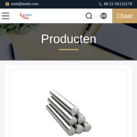
east@tankii.com
86-21-56110178
Citaat
Producten