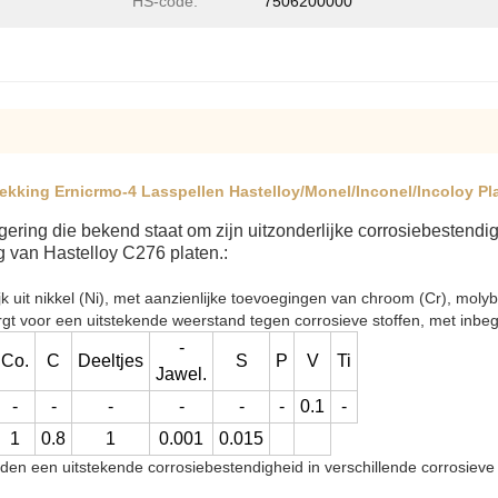
HS-code:
7506200000
ekking Ernicrmo-4 Lasspellen Hastelloy/Monel/Inconel/Incoloy Pl
ring die bekend staat om zijn uitzonderlijke corrosiebestendi
g van Hastelloy C276 platen.:
jk uit nikkel (Ni), met aanzienlijke toevoegingen van chroom (Cr), mol
rgt voor een uitstekende weerstand tegen corrosieve stoffen, met inb
-
Co.
C
Deeltjes
S
P
V
Ti
Jawel.
-
-
-
-
-
-
0.1
-
1
0.8
1
0.001
0.015
eden een uitstekende corrosiebestendigheid in verschillende corrosiev