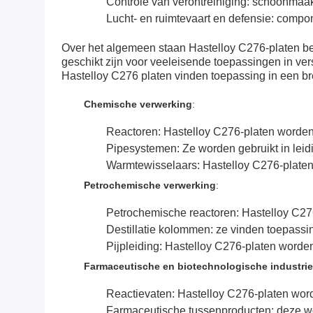
Controle van verontreiniging: schoonmaa
Lucht- en ruimtevaart en defensie: compo
Over het algemeen staan Hastelloy C276-platen be
geschikt zijn voor veeleisende toepassingen in ver
Hastelloy C276 platen vinden toepassing in een br
Chemische verwerking
:
Reactoren: Hastelloy C276-platen worden i
Pipesystemen: Ze worden gebruikt in leid
Warmtewisselaars: Hastelloy C276-plate
Petrochemische verwerking
:
Petrochemische reactoren: Hastelloy C276
Destillatie kolommen: ze vinden toepassi
Pijpleiding: Hastelloy C276-platen worden
Farmaceutische en biotechnologische industri
Reactievaten: Hastelloy C276-platen word
Farmaceutische tussenproducten: deze wo