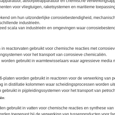
kapparatuur, absorptieapparatuur en chemische verwerkingsapp
nenten voor vliegtuigen, raketsystemen en maritieme toepassin
kend om hun uitzonderlijke corrosiebestendigheid, mechanisc
schillende industrieën.
eed scala van industrieën en omgevingen waar corrosiebestendig
n reactorvaten gebruikt voor chemische reacties met corrosieve
ingsystemen voor het transport van corrosieve chemicaliën.
n worden gebruikt in warmtewisselaars waar agressieve media
-platen worden gebruikt in reactoren voor de verwerking van p
ng in distillatie kolommen waar scheidingsprocessen worden u
 gebruikt in pijpleidingssystemen voor het transport van petro
eën
:
en gebruikt in vatten voor chemische reacties en synthese van
rden toegepast bij de verwerking van tussenproducten voor fa