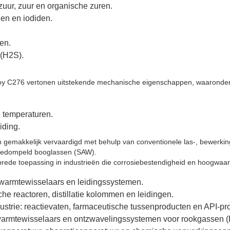
rzuur, zuur en organische zuren.
den en iodiden.
en.
 (H2S).
lloy C276 vertonen uitstekende mechanische eigenschappen, waaronder
e temperaturen.
iding.
n gemakkelijk vervaardigd met behulp van conventionele las-, bewer
edompeld booglassen (SAW).
brede toepassing in industrieën die corrosiebestendigheid en hoogwaa
 warmtewisselaars en leidingssystemen.
e reactoren, distillatie kolommen en leidingen.
strie: reactievaten, farmaceutische tussenproducten en API-pro
armtewisselaars en ontzwavelingssystemen voor rookgassen 