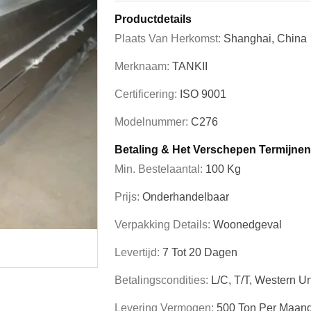
Productdetails
Plaats Van Herkomst:
Shanghai, China
Merknaam:
TANKII
Certificering:
ISO 9001
Modelnummer:
C276
Betaling & Het Verschepen Termijnen
Min. Bestelaantal:
100 Kg
Prijs:
Onderhandelbaar
Verpakking Details:
Woonedgeval
Levertijd:
7 Tot 20 Dagen
Betalingscondities:
L/C, T/T, Western U
Levering Vermogen:
500 Ton Per Maan