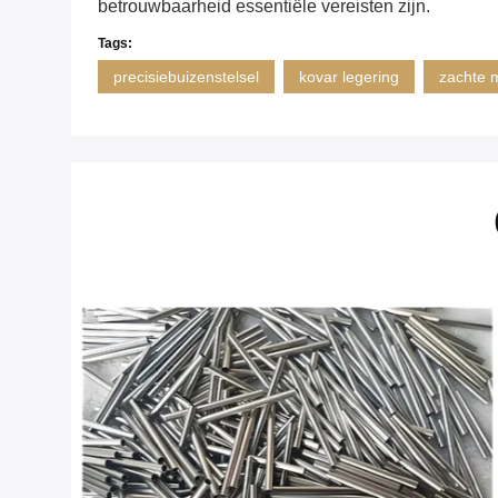
betrouwbaarheid essentiële vereisten zijn.
Tags:
precisiebuizenstelsel
kovar legering
zachte 