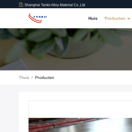
Shanghai Tankii Alloy Material Co.,Ltd
Huis
Producten
Thuis
/
Producten