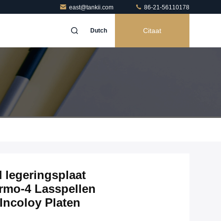
east@tankii.com
86-21-56110178
Citaat
Dutch
 legeringsplaat
rmo-4 Lasspellen
Incoloy Platen