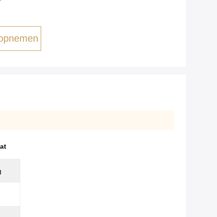
 opnemen
at
g