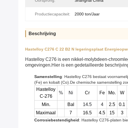
Oorsprong:
Shanghai China
Productiecapaciteit:
2000 ton/Jaar
Beschrijving
Hastelloy C276 C 22 B2 N legeringsplaat Energieopw
Hastelloy C276 is een nikkel-molybdeen-chroomlege
omgevingen.Hier is een gedetailleerde beschrijvin
Samenstelling
: Hastelloy C276 bestaat voornameli
(Fe) en kobalt (Co).De chemische samenstelling zo
Hastelloy
%
Ni
Cr
Fe
Mo.
W
C-276
Min.
Bal
14.5
4
2.5
0.1
Maximaal
7
16.5
4.5
15
3
Corrosiebestendigheid
: Hastelloy C276-platen bi