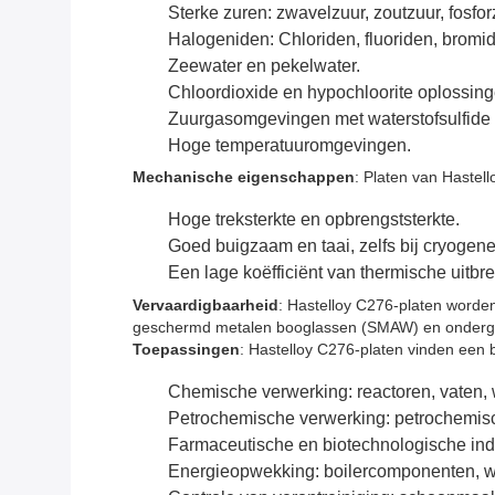
Sterke zuren: zwavelzuur, zoutzuur, fosfo
Halogeniden: Chloriden, fluoriden, bromi
Zeewater en pekelwater.
Chloordioxide en hypochloorite oplossing
Zuurgasomgevingen met waterstofsulfide
Hoge temperatuuromgevingen.
Mechanische eigenschappen
: Platen van Haste
Hoge treksterkte en opbrengststerkte.
Goed buigzaam en taai, zelfs bij cryogen
Een lage koëfficiënt van thermische uitbre
Vervaardigbaarheid
: Hastelloy C276-platen worde
geschermd metalen booglassen (SMAW) en onderg
Toepassingen
: Hastelloy C276-platen vinden een 
Chemische verwerking: reactoren, vaten,
Petrochemische verwerking: petrochemisch
Farmaceutische en biotechnologische indu
Energieopwekking: boilercomponenten, w