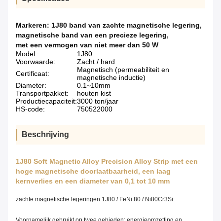
Markeren:
1J80 band van zachte magnetische legering
,
magnetische band van een precieze legering
,
met een vermogen van niet meer dan 50 W
Model.:
1J80
Voorwaarde:
Zacht / hard
Magnetisch (permeabiliteit en
Certificaat:
magnetische inductie)
Diameter:
0.1~10mm
Transportpakket:
houten kist
Productiecapaciteit:
3000 ton/jaar
HS-code:
750522000
Beschrijving
1J80 Soft Magnetic Alloy Precision Alloy Strip met een
hoge magnetische doorlaatbaarheid, een laag
kernverlies en een diameter van 0,1 tot 10 mm
zachte magnetische legeringen 1J80 / FeNi 80 / Ni80Cr3Si:
Voornamelijk gebruikt op twee gebieden: energieomzetting en