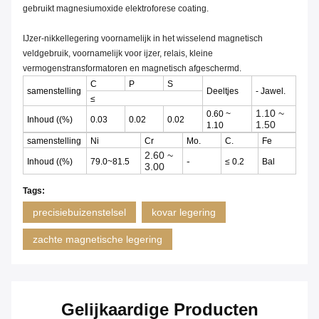
gebruikt magnesiumoxide elektroforese coating.
IJzer-nikkellegering voornamelijk in het wisselend magnetisch
veldgebruik, voornamelijk voor ijzer, relais, kleine
vermogenstransformatoren en magnetisch afgeschermd.
C
P
S
samenstelling
Deeltjes
- Jawel.
≤
1.10 ~
0.60 ~
Inhoud ((%)
0.03
0.02
0.02
1.50
1.10
samenstelling
Ni
Cr
Mo.
C.
Fe
2.60 ~
-
Inhoud ((%)
79.0~81.5
≤ 0.2
Bal
3.00
Tags:
precisiebuizenstelsel
kovar legering
zachte magnetische legering
Gelijkaardige Producten