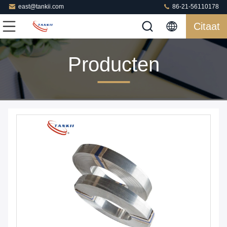
east@tankii.com
86-21-56110178
Citaat
Producten