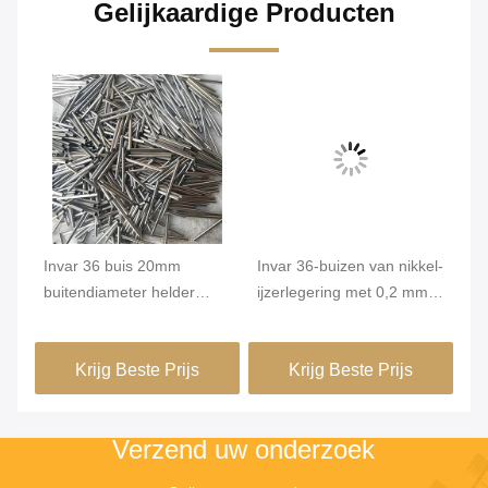
Gelijkaardige Producten
de
Invar 36 buis 20mm
Invar 36-buizen van nikkel-
In
m
buitendiameter helder
ijzerlegering met 0,2 mm
ij
oppervlak hoge
Min. OD en een helder
ho
dimensionale stabiliteit
oppervlak voor hoge
st
Krijg Beste Prijs
Krijg Beste Prijs
FeNi36 legering
dimensie stabiliteit in
co
precisiebuizen
groene gebouwen
pr
Verzend uw onderzoek