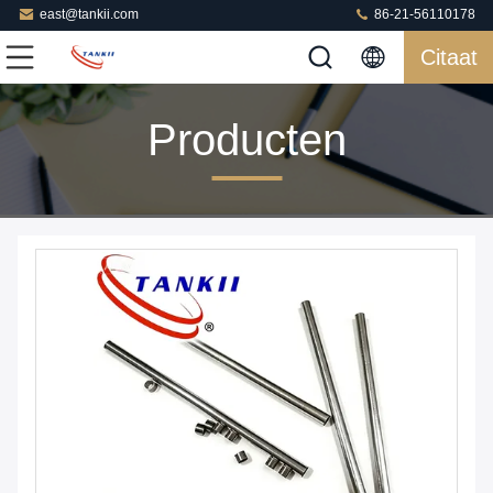
east@tankii.com
86-21-56110178
Citaat
Producten