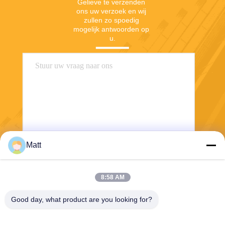
Gelieve te verzenden 
ons uw verzoek en wij 
zullen zo spoedig 
mogelijk antwoorden op 
u.
Matt
Verzend
8:58 AM
Good day, what product are you looking for?