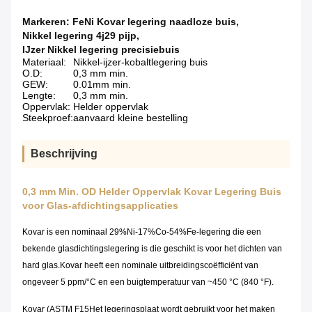
Markeren:
FeNi Kovar legering naadloze buis
,
Nikkel legering 4j29 pijp
,
IJzer Nikkel legering precisiebuis
Materiaal:
Nikkel-ijzer-kobaltlegering buis
O.D:
0,3 mm min.
GEW:
0.01mm min.
Lengte:
0,3 mm min.
Oppervlak:
Helder oppervlak
Steekproef:
aanvaard kleine bestelling
Beschrijving
0,3 mm Min. OD Helder Oppervlak Kovar Legering Buis
voor Glas-afdichtingsapplicaties
Kovar is een nominaal 29%Ni-17%Co-54%Fe-legering die een
bekende glasdichtingslegering is die geschikt is voor het dichten van
hard glas.Kovar heeft een nominale uitbreidingscoëfficiënt van
ongeveer 5 ppm/°C en een buigtemperatuur van ~450 °C (840 °F).
Kovar (
ASTM F15
Het legeringsplaat wordt gebruikt voor het maken