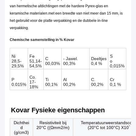
van hermetische afdichtingen met de hardere Pyrex-glas en
keramische materialen.met een breedte van niet meer dan 15 mm, is
het gebruikt voor de platte verpakking en de dubbele in-line
verpakking.
Chemische samenstelling in % Kovar
Ni
Fe
S
C
- Jawel.
Deeltjes
28,5-
51,14-
o
00,03%
00,3%
0,4 %
29,5%
54,5%
0,015%
Co.
P
Ti
Al
C.
Cr
17-
0.015%
00,1%
00,2%
00,2%
0,1 %
18%
Kovar Fysieke eigenschappen
Dichthei
Resistiviteit bij
Temperatuurweerstandscoëff
- 5
d
20°C ((Ωmm2/m)
(20°C tot 100°C) X10
/
(g/cm3)