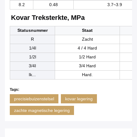
8.2
0.48
3.7~3.9
Kovar Treksterkte, MPa
Statusnummer
Staat
R
Zacht
1/4l
4 / 4 Hard
58
1/2l
1/2 Hard
65
3/4I
3/4 Hard
72
Ik...
Hard.
Tags:
precisiebuizenstelsel
kovar legering
zachte magnetische legering